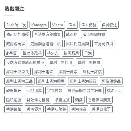
有
開
壯：
大
心
效
男
熱點關注
成
副
得
改
人
分、
作
與
善
床
機
用：
安
早
第
制、
無
24小時一次
Kamagra
Viagra
偉哥
偉哥價錢
偉哥犯法
全
洩〉
間
用
效
全
中
嘅
法、
多
勃起功能障礙
合法處方藥購買
威而鋼
威而鋼哪裡買
解
「隱
持
數
析〉
形
續
威而鋼萬寧
威而鋼香港醫生紙
屈臣氏威而鋼
常見副作用
係
中
壓
時
食
力」：
必利勁
性功能改善
持久力
按需服用
早洩
間、
法
點
副
唔
解
沒處方籤買威而鋼香港
犀利士副作用
犀利士哪裡買
作
對，
愈
用
副
犀利士屈臣氏
犀利士用法
犀利士萬寧
犀利士評價
嚟
一
作
愈
次
用
犀利士香港正品
犀利士香港藥房
犀利士香港購買
男性保健品
多
對
要
人
清〉
識
硬度提升
西地那非
貨到付款
買威而鋼要醫生紙嗎
達泊西汀
選
中
分
擇
輕
隱私包裝
雙效偉哥推薦
順豐送貨
頭痛
香港偉哥購買
用
重〉
藥
中
香港價格
香港優惠
香港壯陽藥
香港現貨
香港買偉哥
幫
自
己
重