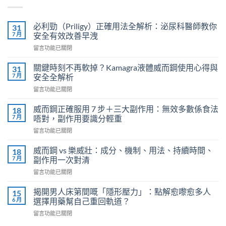
必利勁（Priligy）正確用法全解析：泌尿科醫師教你
31
7 月
安全有效改善早洩
在
留言功能已關閉
〈必
利
關鍵時刻不再軟掉？Kamagra液體威而鋼使用心得與
31
勁
7 月
安全全解析
（Priligy）
在
留言功能已關閉
正
〈關
確
鍵
用
威而鋼正確服用 7 步＋三大副作用：無效多數係食法
18
時
法
7 月
唔對，副作用要識分輕重
刻
全
在
留言功能已關閉
不
解
〈威
再
析：
而
軟
威而鋼 vs 樂威壯：成分、機制、用法、持續時間、
18
泌
鋼
掉？
7 月
副作用一次對清
尿
正
Kamagra
科
在
留言功能已關閉
確
液
醫
〈威
服
體
師
而
用
揭開男人床第間嘅「隱形壓力」：點解愈嚟愈多人
15
威
教
鋼
7
6 月
選擇用藥幫自己重回軌道？
而
你
vs
步
鋼
安
在
留言功能已關閉
樂
＋
使
全
〈揭
威
三
用