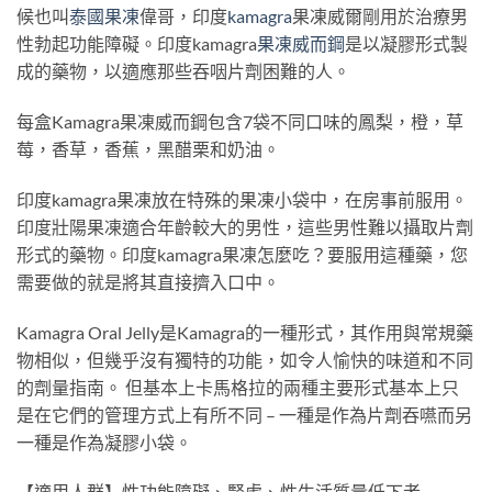
候也叫
泰國果凍
偉哥，印度
kamagra
果凍威爾剛用於治療男
性勃起功能障礙。印度kamagra
果凍威而鋼
是以凝膠形式製
成的藥物，以適應那些吞咽片劑困難的人。
每盒Kamagra果凍威而鋼包含7袋不同口味的鳳梨，橙，草
莓，香草，香蕉，黑醋栗和奶油。
印度kamagra果凍放在特殊的果凍小袋中，在房事前服用。
印度壯陽果凍適合年齡較大的男性，這些男性難以攝取片劑
形式的藥物。印度kamagra果凍怎麼吃？要服用這種藥，您
需要做的就是將其直接擠入口中。
Kamagra Oral Jelly是Kamagra的一種形式，其作用與常規藥
物相似，但幾乎沒有獨特的功能，如令人愉快的味道和不同
的劑量指南。 但基本上卡馬格拉的兩種主要形式基本上只
是在它們的管理方式上有所不同 – 一種是作為片劑吞嚥而另
一種是作為凝膠小袋。
【適用人群】性功能障礙、腎虛、性生活質量低下者