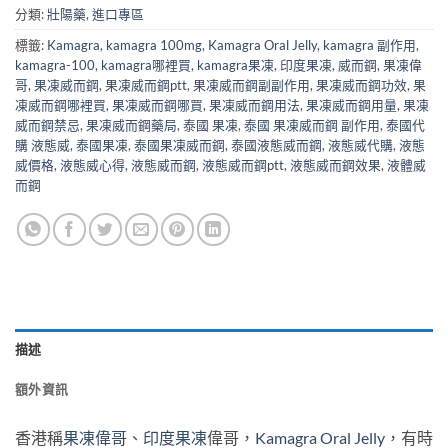
分類:
壯陽藥
,
進口專區
標籤:
Kamagra
,
kamagra 100mg
,
Kamagra Oral Jelly
,
kamagra 副作用
,
kamagra-100
,
kamagra哪裡買
,
kamagra果凍
,
印度果凍
,
威而鋼
,
果凍偉
哥
,
果凍威而鋼
,
果凍威而鋼ptt
,
果凍威而鋼副副作用
,
果凍威而鋼功效
,
果
凍威而鋼哪裡買
,
果凍威而鋼哪買
,
果凍威而鋼用法
,
果凍威而鋼用量
,
果凍
威而鋼禁忌
,
果凍威而鋼藥局
,
泰國 果凍
,
泰國 果凍威而鋼 副作用
,
泰國代
購 液態威
,
泰國果凍
,
泰國果凍威而鋼
,
泰國液態威而鋼
,
液態威代購
,
液態
威價格
,
液態威心得
,
液態威而鋼
,
液態威而鋼ptt
,
液態威而鋼效果
,
液體威
而鋼
描述
額外資訊
香港稱
果凍偉哥
、
印度果凍
偉哥，
Kamagra Oral Jelly
，有時