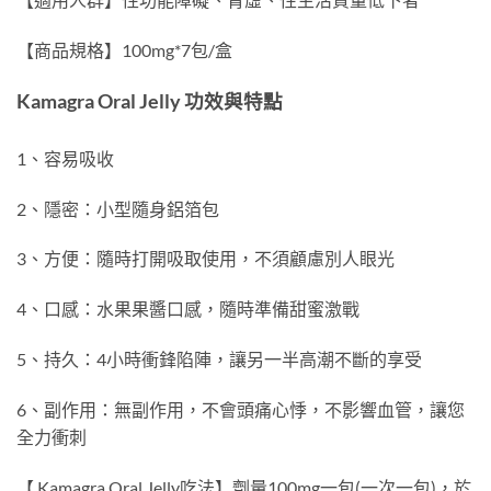
【商品規格】100mg*7包/盒
Kamagra Oral Jelly 功效與特點
1、容易吸收
2、隱密：小型隨身鋁箔包
3、方便：隨時打開吸取使用，不須顧慮別人眼光
4、口感：水果果醬口感，隨時準備甜蜜激戰
5、持久：4小時衝鋒陷陣，讓另一半高潮不斷的享受
6、副作用：無副作用，不會頭痛心悸，不影響血管，讓您
全力衝刺
【 Kamagra Oral Jelly吃法】劑量100mg一包(一次一包)，於