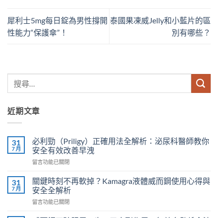
犀利士5mg每日錠為男性撐開
泰國果凍威Jelly和小藍片的區
性能力“保護傘”！
別有哪些？
近期文章
必利勁（Priligy）正確用法全解析：泌尿科醫師教你
31
7 月
安全有效改善早洩
在
留言功能已關閉
〈必
利
關鍵時刻不再軟掉？Kamagra液體威而鋼使用心得與
31
勁
7 月
安全全解析
（Priligy）
在
留言功能已關閉
正
〈關
確
鍵