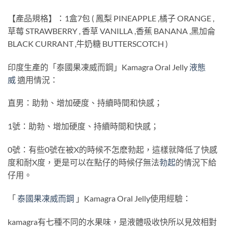
【產品規格】：1盒7包 ( 鳳梨 PINEAPPLE ,橘子 ORANGE ,
草莓 STRAWBERRY , 香草 VANILLA ,香蕉 BANANA ,黑加侖
BLACK CURRANT ,牛奶糖 BUTTERSCOTCH )
印度生產的「泰國果凍威而鋼」Kamagra Oral Jelly
液態
威
適用情況：
直男：助勃、增加硬度、持續時間和快感；
1號：助勃、增加硬度、持續時間和快感；
0號：有些0號在被X的時候不怎麽勃起，這樣就降低了快感
度和耐X度，更是可以在點仔的時候仔無法
勃起
的情況下給
仔用。
「
泰國果凍威而鋼
」Kamagra Oral Jelly使用經驗：
kamagra有七種不同的水果味，是液體吸收快所以見效相對