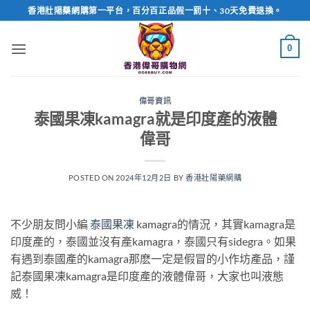
Skip
香港壯陽藥網購第一平台，百分百正品假一罰十、30天免費退換。
to
content
0
偉哥資訊
泰國果凍kamagra就是印度產的液體
偉哥
POSTED ON
2024年12月2日
BY
香港壯陽藥網購
不少朋友問小編
泰國果凍
kamagra的情況，其實kamagra是
印度產的，泰國並沒有產kamagra，泰國只有sidegra。如果
有遇到泰國產的kamagra那麽一定是假冒的小作坊產品，謹
記泰國果凍kamagra是印度產的液體偉哥，大家也叫液態
威！