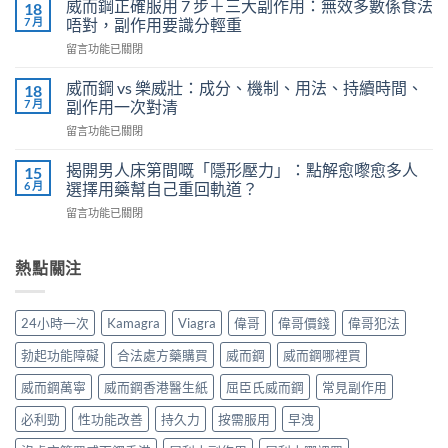
用
威而鋼正確服用 7 步＋三大副作用：無效多數係食法
18
時
法
7 月
唔對，副作用要識分輕重
刻
全
在
留言功能已關閉
不
解
〈威
再
析：
而
軟
威而鋼 vs 樂威壯：成分、機制、用法、持續時間、
18
泌
鋼
掉？
7 月
副作用一次對清
尿
正
Kamagra
科
在
留言功能已關閉
確
液
醫
〈威
服
體
師
而
用
揭開男人床第間嘅「隱形壓力」：點解愈嚟愈多人
15
威
教
鋼
7
6 月
選擇用藥幫自己重回軌道？
而
你
vs
步
鋼
安
在
留言功能已關閉
樂
＋
使
全
〈揭
威
三
用
有
開
壯：
大
心
效
男
熱點關注
成
副
得
改
人
分、
作
與
善
床
機
用：
安
早
第
制、
無
24小時一次
Kamagra
Viagra
偉哥
偉哥價錢
偉哥犯法
全
洩〉
間
用
效
全
中
嘅
法、
多
勃起功能障礙
合法處方藥購買
威而鋼
威而鋼哪裡買
解
「隱
持
數
析〉
形
續
威而鋼萬寧
威而鋼香港醫生紙
屈臣氏威而鋼
常見副作用
係
中
壓
時
食
力」：
必利勁
性功能改善
持久力
按需服用
早洩
間、
法
點
副
唔