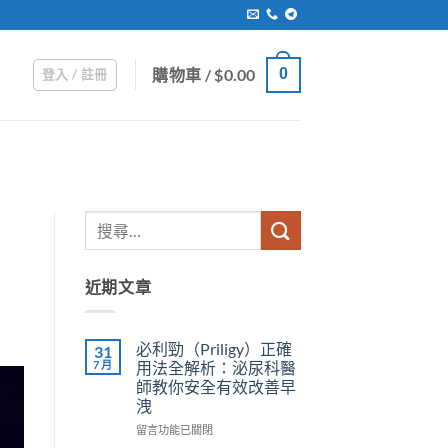
購物車 /
$
0.00
0
登入 / 註冊
近期文章
必利勁（Priligy）正確
31
7 月
用法全解析：泌尿科醫
師教你安全有效改善早
洩
在
留言功能已關閉
〈必