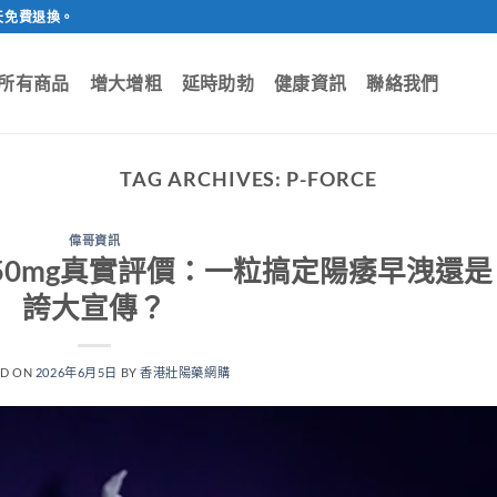
天免費退換。
所有商品
增大增粗
延時助勃
健康資訊
聯絡我們
TAG ARCHIVES:
P-FORCE
偉哥資訊
片150mg真實評價：一粒搞定陽痿早洩還是
誇大宣傳？
ED ON
2026年6月5日
BY
香港壯陽藥網購