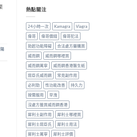
全
分、
用：
開
渠
解
機
無
男
熱點關注
析〉
制、
效
人
中
用
多
床
法、
數
第
24小時一次
Kamagra
Viagra
持
係
間
續
食
嘅
偉哥
偉哥價錢
偉哥犯法
時
法
「隱
間、
唔
形
勃起功能障礙
合法處方藥購買
壯陽
副
對，
壓
作
副
力」：
威而鋼
威而鋼哪裡買
用
作
點
一
用
解
威而鋼萬寧
威而鋼香港醫生紙
次
要
愈
屈臣氏威而鋼
常見副作用
對
識
嚟
清〉
分
愈
必利勁
性功能改善
持久力
中
輕
多
重〉
人
按需服用
早洩
中
選
擇
沒處方籤買威而鋼香港
用
藥
犀利士副作用
犀利士哪裡買
幫
自
犀利士屈臣氏
犀利士用法
己
重
犀利士萬寧
犀利士評價