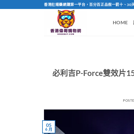
Skip
香港壯陽藥網購第一平台，百分百正品假一罰十、30
to
content
HOME
必利吉P-Force雙效
POST
05
6 月