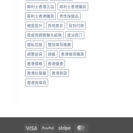
回
軌
犀利士香港正品
犀利士香港藥房
道？〉
犀利士香港購買
男性保健品
中
硬度提升
西地那非
貨到付款
買威而鋼要醫生紙嗎
達泊西汀
隱私包裝
雙效偉哥推薦
順豐送貨
頭痛
香港偉哥購買
香港價格
香港優惠
香港壯陽藥
香港現貨
香港買偉哥
Visa
PayPal
Stripe
MasterCard