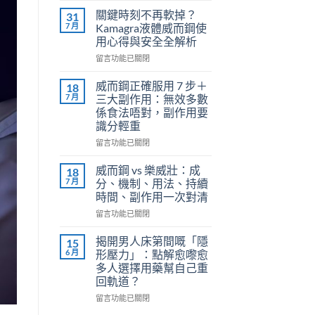
利
關鍵時刻不再軟掉？
31
勁
7 月
Kamagra液體威而鋼使
（Priligy）
用心得與安全全解析
正
在
確
留言功能已關閉
〈關
用
鍵
法
威而鋼正確服用 7 步＋
18
時
全
7 月
三大副作用：無效多數
刻
解
係食法唔對，副作用要
不
析：
識分輕重
再
泌
軟
尿
在
留言功能已關閉
掉？
科
〈威
Kamagra
醫
而
威而鋼 vs 樂威壯：成
18
液
師
鋼
7 月
分、機制、用法、持續
體
教
正
時間、副作用一次對清
威
你
確
而
在
安
服
留言功能已關閉
鋼
〈威
全
用
使
而
有
7
揭開男人床第間嘅「隱
15
用
鋼
效
步
6 月
形壓力」：點解愈嚟愈
心
vs
改
＋
多人選擇用藥幫自己重
得
樂
善
三
回軌道？
與
威
早
大
安
壯：
洩〉
副
在
留言功能已關閉
全
成
中
作
〈揭