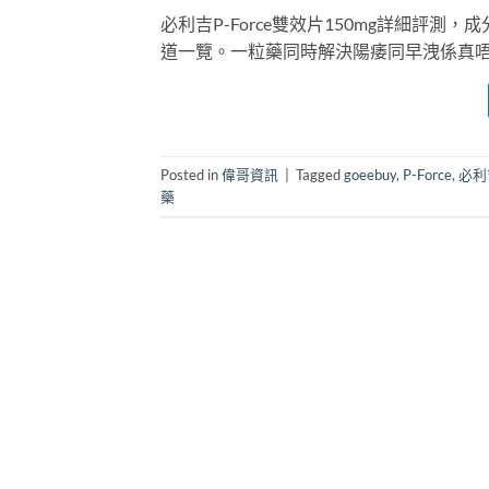
必利吉P-Force雙效片150mg詳細評
道一覽。一粒藥同時解決陽痿同早洩係真
Posted in
偉哥資訊
|
Tagged
goeebuy
,
P-Force
,
必利
藥