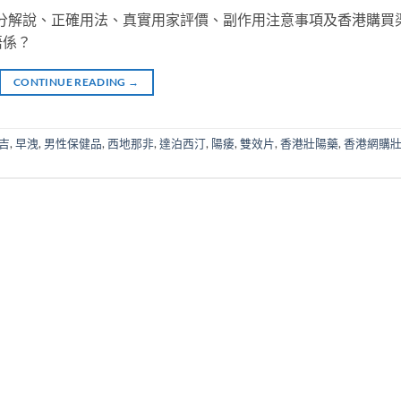
測，成分解說、正確用法、真實用家評價、副作用注意事項及香港購買
唔係？
CONTINUE READING
→
吉
,
早洩
,
男性保健品
,
西地那非
,
達泊西汀
,
陽痿
,
雙效片
,
香港壯陽藥
,
香港網購