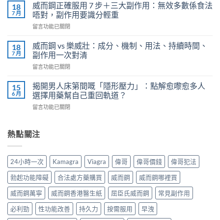
鍵
用
威而鋼正確服用 7 步＋三大副作用：無效多數係食法
18
時
法
7 月
唔對，副作用要識分輕重
刻
全
在
留言功能已關閉
不
解
〈威
再
析：
而
軟
威而鋼 vs 樂威壯：成分、機制、用法、持續時間、
18
泌
鋼
掉？
7 月
副作用一次對清
尿
正
Kamagra
科
在
留言功能已關閉
確
液
醫
〈威
服
體
師
而
用
揭開男人床第間嘅「隱形壓力」：點解愈嚟愈多人
15
威
教
鋼
7
6 月
選擇用藥幫自己重回軌道？
而
你
vs
步
鋼
安
在
留言功能已關閉
樂
＋
使
全
〈揭
威
三
用
有
開
壯：
大
心
效
男
熱點關注
成
副
得
改
人
分、
作
與
善
床
機
用：
安
早
第
制、
無
24小時一次
Kamagra
Viagra
偉哥
偉哥價錢
偉哥犯法
全
洩〉
間
用
效
全
中
嘅
法、
多
勃起功能障礙
合法處方藥購買
威而鋼
威而鋼哪裡買
解
「隱
持
數
析〉
形
續
威而鋼萬寧
威而鋼香港醫生紙
屈臣氏威而鋼
常見副作用
係
中
壓
時
食
力」：
必利勁
性功能改善
持久力
按需服用
早洩
間、
法
點
副
唔