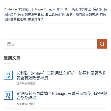
Posted in
偉哥資訊
|
Tagged
Viagra
,
偉哥
,
偉哥價錢
,
偉哥犯法
,
威而鋼
,
威
而鋼萬寧
,
威而鋼香港醫生紙
,
屈臣氏威而鋼
,
沒處方籤買威而鋼香港
,
買威
而鋼要醫生紙嗎
,
香港買偉哥
近期文章
必利勁（Priligy）正確用法全解析：泌尿科醫師教你
31
7 月
安全有效改善早洩
在
留言功能已關閉
〈必
利
關鍵時刻不再軟掉？Kamagra液體威而鋼使用心得與
31
勁
7 月
安全全解析
（Priligy）
在
留言功能已關閉
正
〈關
確