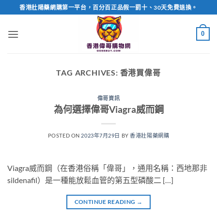
Skip
香港壯陽藥網購第一平台，百分百正品假一罰十、30天免費退換。
to
content
0
TAG ARCHIVES:
香港買偉哥
偉哥資訊
為何選擇偉哥Viagra威而鋼
POSTED ON
2023年7月29日
BY
香港壯陽藥網購
Viagra威而鋼（在香港俗稱「偉哥」，通用名稱：西地那非
sildenafil）是一種能放鬆血管的第五型磷酸二 […]
CONTINUE READING
→