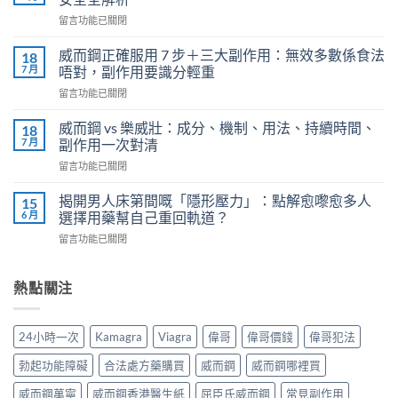
（Priligy）
在
留言功能已關閉
正
〈關
確
鍵
用
威而鋼正確服用 7 步＋三大副作用：無效多數係食法
18
時
法
7 月
唔對，副作用要識分輕重
刻
全
在
留言功能已關閉
不
解
〈威
再
析：
而
軟
威而鋼 vs 樂威壯：成分、機制、用法、持續時間、
18
泌
鋼
掉？
7 月
副作用一次對清
尿
正
Kamagra
科
在
留言功能已關閉
確
液
醫
〈威
服
體
師
而
用
揭開男人床第間嘅「隱形壓力」：點解愈嚟愈多人
15
威
教
鋼
7
6 月
選擇用藥幫自己重回軌道？
而
你
vs
步
鋼
安
在
留言功能已關閉
樂
＋
使
全
〈揭
威
三
用
有
開
壯：
大
心
效
男
熱點關注
成
副
得
改
人
分、
作
與
善
床
機
用：
安
早
第
制、
無
24小時一次
Kamagra
Viagra
偉哥
偉哥價錢
偉哥犯法
全
洩〉
間
用
效
全
中
嘅
法、
多
勃起功能障礙
合法處方藥購買
威而鋼
威而鋼哪裡買
解
「隱
持
數
析〉
形
續
威而鋼萬寧
威而鋼香港醫生紙
屈臣氏威而鋼
常見副作用
係
中