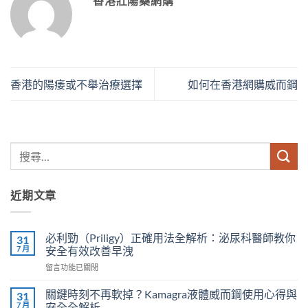
香港壯陽藥網購
香港的陽痿或不舉治療選擇
如何在香港網購威而鋼
近期文章
必利勁（Priligy）正確用法全解析：泌尿科醫師教你
31
7 月
安全有效改善早洩
在
留言功能已關閉
〈必
利
關鍵時刻不再軟掉？Kamagra液體威而鋼使用心得與
31
勁
7 月
安全全解析