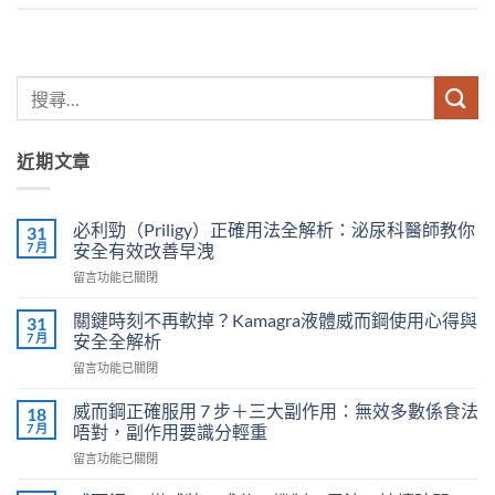
近期文章
必利勁（Priligy）正確用法全解析：泌尿科醫師教你
31
7 月
安全有效改善早洩
在
留言功能已關閉
〈必
利
關鍵時刻不再軟掉？Kamagra液體威而鋼使用心得與
31
勁
7 月
安全全解析
（Priligy）
在
留言功能已關閉
正
〈關
確
鍵
用
威而鋼正確服用 7 步＋三大副作用：無效多數係食法
18
時
法
7 月
唔對，副作用要識分輕重
刻
全
在
留言功能已關閉
不
解
〈威
再
析：
而