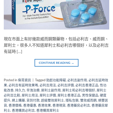
現在市面上有好幾款威而鋼類藥物，包括必利吉、威而鋼、
犀利士，很多人不知道犀利士和必利吉哪個好，以及必利吉
有延時 […]
CONTINUE READING
→
Posted in
偉哥資訊
|
Tagged
勃起功能障礙
,
必利吉副作用
,
必利吉延時效
果
,
必利吉有延時效果嗎
,
必利吉用法
,
必利吉評價
,
必利吉香港正品
,
性功
能改善
,
持久力
,
早洩治療
,
犀利士副作用
,
犀利士和必利吉哪個好
,
犀利士
必利吉比較
,
犀利士用法
,
犀利士評價
,
犀利士香港正品
,
男性保健品
,
硬度
提升
,
網上購藥
,
貨到付款
,
超級雙效犀利士
,
隱私包裝
,
雙效威而鋼
,
順豐送
貨
,
香港價格
,
香港優惠
,
香港效果
,
香港現貨
,
香港藥房必利吉
,
香港藥房犀
利士
,
香港購買必利吉
,
香港購買犀利士