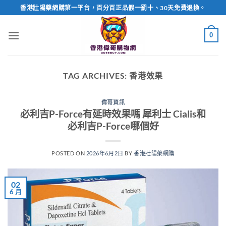
Skip
香港壯陽藥網購第一平台，百分百正品假一罰十、30天免費退換。
to
content
0
TAG ARCHIVES:
香港效果
偉哥資訊
必利吉P-Force有延時效果嗎 犀利士 Cialis和
必利吉P-Force哪個好
POSTED ON
2026年6月2日
BY
香港壯陽藥網購
02
6 月