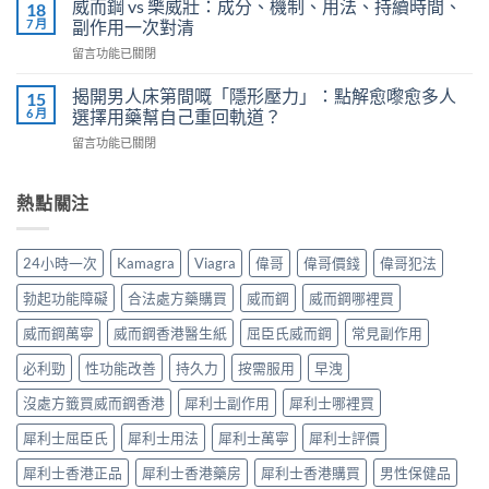
軟
威而鋼 vs 樂威壯：成分、機制、用法、持續時間、
18
泌
鋼
掉？
7 月
副作用一次對清
尿
正
Kamagra
科
在
留言功能已關閉
確
液
醫
〈威
服
體
師
而
用
揭開男人床第間嘅「隱形壓力」：點解愈嚟愈多人
15
威
教
鋼
7
6 月
選擇用藥幫自己重回軌道？
而
你
vs
步
鋼
安
在
留言功能已關閉
樂
＋
使
全
〈揭
威
三
用
有
開
壯：
大
心
效
男
熱點關注
成
副
得
改
人
分、
作
與
善
床
機
用：
安
早
第
制、
無
24小時一次
Kamagra
Viagra
偉哥
偉哥價錢
偉哥犯法
全
洩〉
間
用
效
全
中
嘅
法、
多
勃起功能障礙
合法處方藥購買
威而鋼
威而鋼哪裡買
解
「隱
持
數
析〉
形
續
威而鋼萬寧
威而鋼香港醫生紙
屈臣氏威而鋼
常見副作用
係
中
壓
時
食
力」：
必利勁
性功能改善
持久力
按需服用
早洩
間、
法
點
副
唔
解
沒處方籤買威而鋼香港
犀利士副作用
犀利士哪裡買
作
對，
愈
用
副
犀利士屈臣氏
犀利士用法
犀利士萬寧
犀利士評價
嚟
一
作
愈
次
用
犀利士香港正品
犀利士香港藥房
犀利士香港購買
男性保健品
多
對
要