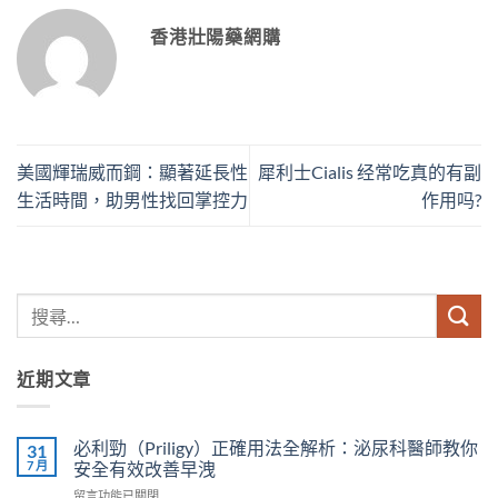
香港壯陽藥網購
美國輝瑞威而鋼：顯著延長性
犀利士Cialis 经常吃真的有副
生活時間，助男性找回掌控力
作用吗?
近期文章
必利勁（Priligy）正確用法全解析：泌尿科醫師教你
31
7 月
安全有效改善早洩
在
留言功能已關閉