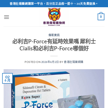
Skip
香港壯陽藥網購第一平台，百分百正品假一罰十、30天免費退換。
to
content
0
偉哥資訊
必利吉P-Force有延時效果嗎 犀利士
Cialis和必利吉P-Force哪個好
POSTED ON
2026年6月2日
BY
香港壯陽藥網購
02
6 月