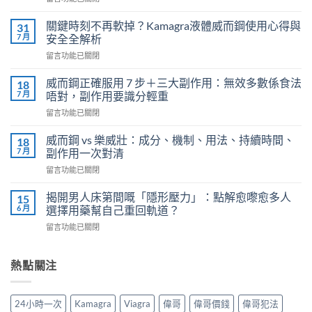
〈必
利
關鍵時刻不再軟掉？Kamagra液體威而鋼使用心得與
31
勁
7 月
安全全解析
（Priligy）
在
留言功能已關閉
正
〈關
確
鍵
用
威而鋼正確服用 7 步＋三大副作用：無效多數係食法
18
時
法
7 月
唔對，副作用要識分輕重
刻
全
在
留言功能已關閉
不
解
〈威
再
析：
而
軟
威而鋼 vs 樂威壯：成分、機制、用法、持續時間、
18
泌
鋼
掉？
7 月
副作用一次對清
尿
正
Kamagra
科
在
留言功能已關閉
確
液
醫
〈威
服
體
師
而
用
揭開男人床第間嘅「隱形壓力」：點解愈嚟愈多人
15
威
教
鋼
7
6 月
選擇用藥幫自己重回軌道？
而
你
vs
步
鋼
安
在
留言功能已關閉
樂
＋
使
全
〈揭
威
三
用
有
開
壯：
大
心
效
男
熱點關注
成
副
得
改
人
分、
作
與
善
床
機
用：
安
早
第
制、
無
24小時一次
Kamagra
Viagra
偉哥
偉哥價錢
偉哥犯法
全
洩〉
間
用