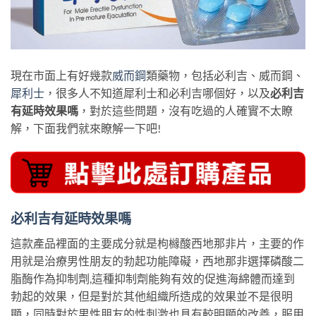
現在市面上有好幾款
威而鋼
類藥物，包括必利吉、威而鋼、
犀利士
，很多人不知道犀利士和必利吉哪個好，以及
必利吉
有延時效果嗎
，對於這些問題，沒有吃過的人確實不太瞭
解，下面我們就來瞭解一下吧!
必利吉有延時效果嗎
這款產品裡面的主要成分就是枸櫞酸西地那非片，主要的作
用就是治療男性朋友的勃起功能障礙，西地那非選擇磷酸二
脂酶作為抑制劑,這種抑制劑能夠有效的促進海綿體而達到
勃起的效果，但是對於其他組織所造成的效果並不是很明
顯，同時對於男性朋友的性刺激也具有較明顯的改善，服用