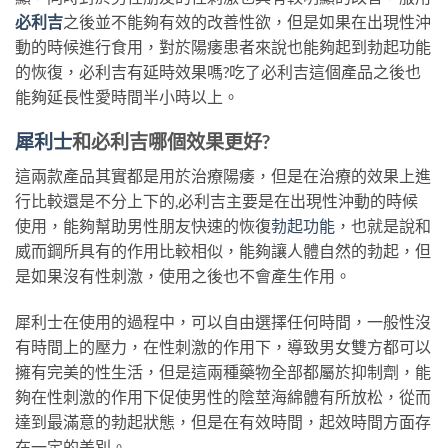
必利吉
之後並不能夠有效的改善性欲，但是如果在出現性沖
動的時候進行食用，對於陽痿患者來說也能夠起到勃起功能
的恢復，必利吉有延時效果嗎?吃了必利吉這個產品之後也
能夠延長性愛時間半小時以上。
犀利士
和必利吉哪個效果更好?
這兩款產品其實都是用於治療陽痿，但是在治療的效果上進
行比較還是不分上下的,必利吉主要是在出現性沖動的時候
使用，能夠幫助男性朋友快速的恢復
勃起功能
，也就是說和
威而鋼所具有的作用比較相似，能夠讓人體自然的勃起，但
是如果沒有性刺激，使用之後也不會產生作用。
犀利士在使用的過程中，可以自由選擇任何時間，一般性沒
有時間上的壓力，在性刺激的作用下，導致男女雙方都可以
擁有完美的性生活，但是這兩種藥物全部都屬於抑制劑，能
夠在性刺激的作用下促使男性的陰莖海綿體有所放松，從而
達到最滿意的勃起狀態，但是在有效時間，起效時間方面存
在一定的差別。