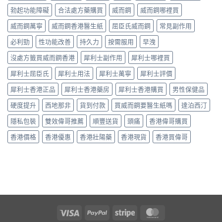
效
全
中
嘅
法、
多
勃起功能障礙
合法處方藥購買
威而鋼
威而鋼哪裡買
解
「隱
持
數
析〉
形
續
威而鋼萬寧
威而鋼香港醫生紙
屈臣氏威而鋼
常見副作用
係
中
壓
時
食
力」：
必利勁
性功能改善
持久力
按需服用
早洩
間、
法
點
副
唔
解
沒處方籤買威而鋼香港
犀利士副作用
犀利士哪裡買
作
對，
愈
用
副
犀利士屈臣氏
犀利士用法
犀利士萬寧
犀利士評價
嚟
一
作
愈
次
用
犀利士香港正品
犀利士香港藥房
犀利士香港購買
男性保健品
多
對
要
人
清〉
識
硬度提升
西地那非
貨到付款
買威而鋼要醫生紙嗎
達泊西汀
選
中
分
擇
輕
隱私包裝
雙效偉哥推薦
順豐送貨
頭痛
香港偉哥購買
用
重〉
藥
中
香港價格
香港優惠
香港壯陽藥
香港現貨
香港買偉哥
幫
自
己
重
回
軌
道？〉
中
Visa
PayPal
Stripe
MasterCard