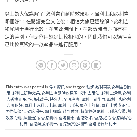
以上為大傢講解了“必利吉有延時效果嗎，犀利士和必利吉
哪個好”，在閱讀完全文之後，相信大傢已經瞭解。必利吉
和犀利士進行比較，在有效時間上，在起效時間方面存在一
定的差別，但是作用還是比較相似的，因此我們可以選擇自
己比較喜歡的一款產品來進行服用。
This entry was posted in
偉哥資訊
and tagged
勃起功能障礙
,
必利吉副作
用
,
必利吉延時效果
,
必利吉有延時效果嗎
,
必利吉用法
,
必利吉評價
,
必利
吉香港正品
,
性功能改善
,
持久力
,
早洩治療
,
犀利士副作用
,
犀利士和必利
吉哪個好
,
犀利士必利吉比較
,
犀利士用法
,
犀利士評價
,
犀利士香港正品
,
男性保健品
,
硬度提升
,
網上購藥
,
貨到付款
,
超級雙效犀利士
,
隱私包裝
,
雙
效威而鋼
,
順豐送貨
,
香港價格
,
香港優惠
,
香港效果
,
香港現貨
,
香港藥房必
利吉
,
香港藥房犀利士
,
香港購買必利吉
,
香港購買犀利士
.