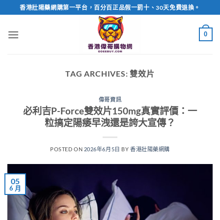
Skip
香港壯陽藥網購第一平台，百分百正品假一罰十、30天免費退換。
to
content
0
TAG ARCHIVES:
雙效片
偉哥資訊
必利吉P-Force雙效片150mg真實評價：一
粒搞定陽痿早洩還是誇大宣傳？
POSTED ON
2026年6月5日
BY
香港壯陽藥網購
05
6 月