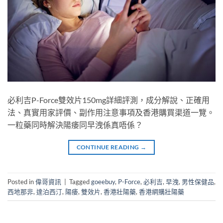
必利吉P-Force雙效片150mg詳細評測，成分解說、正確用
法、真實用家評價、副作用注意事項及香港購買渠道一覽。
一粒藥同時解決陽痿同早洩係真唔係？
CONTINUE READING
→
Posted in
偉哥資訊
|
Tagged
goeebuy
,
P-Force
,
必利吉
,
早洩
,
男性保健品
,
西地那非
,
達泊西汀
,
陽痿
,
雙效片
,
香港壯陽藥
,
香港網購壯陽藥