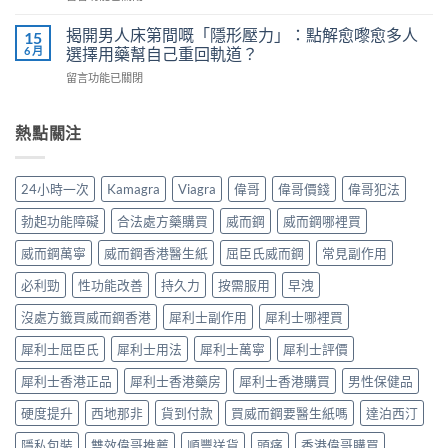
液
醫
〈威
服
體
師
而
用
揭開男人床第間嘅「隱形壓力」：點解愈嚟愈多人
15
威
教
鋼
7
6 月
選擇用藥幫自己重回軌道？
而
你
vs
步
鋼
安
在
留言功能已關閉
樂
＋
使
全
〈揭
威
三
用
有
開
壯：
大
心
效
男
熱點關注
成
副
得
改
人
分、
作
與
善
床
機
用：
安
早
第
制、
無
24小時一次
Kamagra
Viagra
偉哥
偉哥價錢
偉哥犯法
全
洩〉
間
用
效
全
中
嘅
法、
多
勃起功能障礙
合法處方藥購買
威而鋼
威而鋼哪裡買
解
「隱
持
數
析〉
形
續
威而鋼萬寧
威而鋼香港醫生紙
屈臣氏威而鋼
常見副作用
係
中
壓
時
食
力」：
必利勁
性功能改善
持久力
按需服用
早洩
間、
法
點
副
唔
解
沒處方籤買威而鋼香港
犀利士副作用
犀利士哪裡買
作
對，
愈
用
副
犀利士屈臣氏
犀利士用法
犀利士萬寧
犀利士評價
嚟
一
作
愈
次
用
犀利士香港正品
犀利士香港藥房
犀利士香港購買
男性保健品
多
對
要
人
清〉
識
硬度提升
西地那非
貨到付款
買威而鋼要醫生紙嗎
達泊西汀
選
中
分
擇
輕
隱私包裝
雙效偉哥推薦
順豐送貨
頭痛
香港偉哥購買