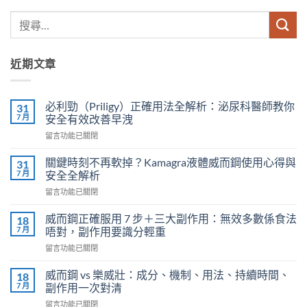
近期文章
必利勁（Priligy）正確用法全解析：泌尿科醫師教你
31
7 月
安全有效改善早洩
在
留言功能已關閉
〈必
利
關鍵時刻不再軟掉？Kamagra液體威而鋼使用心得與
31
勁
7 月
安全全解析
（Priligy）
在
留言功能已關閉
正
〈關
確
鍵
用
威而鋼正確服用 7 步＋三大副作用：無效多數係食法
18
時
法
7 月
唔對，副作用要識分輕重
刻
全
在
留言功能已關閉
不
解
〈威
再
析：
而
軟
威而鋼 vs 樂威壯：成分、機制、用法、持續時間、
18
泌
鋼
掉？
7 月
副作用一次對清
尿
正
Kamagra
科
在
留言功能已關閉
確