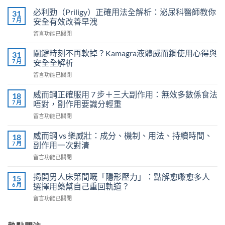
必利勁（Priligy）正確用法全解析：泌尿科醫師教你
31
7 月
安全有效改善早洩
在
留言功能已關閉
〈必
利
關鍵時刻不再軟掉？Kamagra液體威而鋼使用心得與
31
勁
7 月
安全全解析
（Priligy）
在
留言功能已關閉
正
〈關
確
鍵
用
威而鋼正確服用 7 步＋三大副作用：無效多數係食法
18
時
法
7 月
唔對，副作用要識分輕重
刻
全
在
留言功能已關閉
不
解
〈威
再
析：
而
軟
威而鋼 vs 樂威壯：成分、機制、用法、持續時間、
18
泌
鋼
掉？
7 月
副作用一次對清
尿
正
Kamagra
科
在
留言功能已關閉
確
液
醫
〈威
服
體
師
而
用
揭開男人床第間嘅「隱形壓力」：點解愈嚟愈多人
15
威
教
鋼
7
6 月
選擇用藥幫自己重回軌道？
而
你
vs
步
鋼
安
在
留言功能已關閉
樂
＋
使
全
〈揭
威
三
用
有
開
壯：
大
心
效
男
成