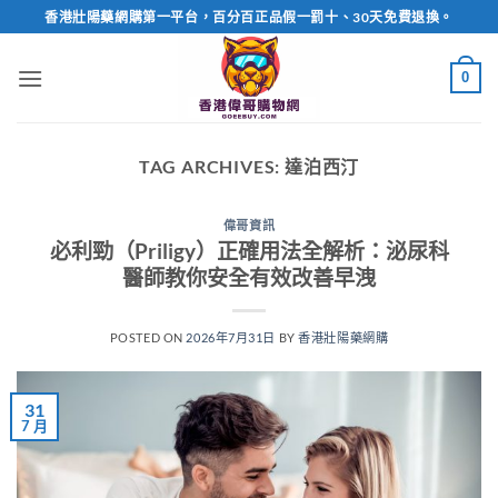
Skip
香港壯陽藥網購第一平台，百分百正品假一罰十、30天免費退換。
to
content
0
TAG ARCHIVES:
達泊西汀
偉哥資訊
必利勁（Priligy）正確用法全解析：泌尿科
醫師教你安全有效改善早洩
POSTED ON
2026年7月31日
BY
香港壯陽藥網購
31
7 月