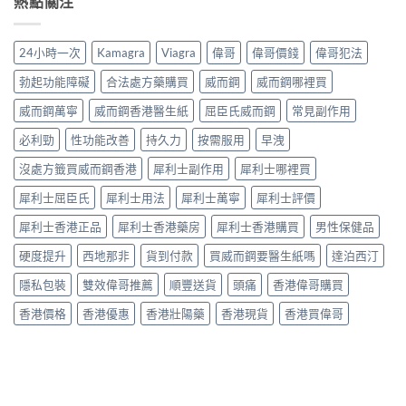
熱點關注
副
得
改
人
分、
作
與
善
床
機
用：
安
早
第
制、
無
24小時一次
Kamagra
Viagra
偉哥
偉哥價錢
偉哥犯法
全
洩〉
間
用
效
全
中
嘅
法、
多
勃起功能障礙
合法處方藥購買
威而鋼
威而鋼哪裡買
解
「隱
持
數
析〉
形
續
威而鋼萬寧
威而鋼香港醫生紙
屈臣氏威而鋼
常見副作用
係
中
壓
時
食
力」：
必利勁
性功能改善
持久力
按需服用
早洩
間、
法
點
副
唔
解
沒處方籤買威而鋼香港
犀利士副作用
犀利士哪裡買
作
對，
愈
用
副
犀利士屈臣氏
犀利士用法
犀利士萬寧
犀利士評價
嚟
一
作
愈
次
用
犀利士香港正品
犀利士香港藥房
犀利士香港購買
男性保健品
多
對
要
人
清〉
識
硬度提升
西地那非
貨到付款
買威而鋼要醫生紙嗎
達泊西汀
選
中
分
擇
輕
隱私包裝
雙效偉哥推薦
順豐送貨
頭痛
香港偉哥購買
用
重〉
藥
中
香港價格
香港優惠
香港壯陽藥
香港現貨
香港買偉哥
幫
自
己
重
回
軌