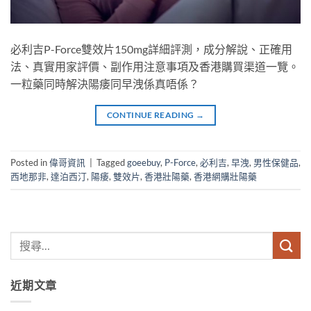
必利吉P-Force雙效片150mg詳細評測，成分解說、正確用
法、真實用家評價、副作用注意事項及香港購買渠道一覽。
一粒藥同時解決陽痿同早洩係真唔係？
CONTINUE READING
→
Posted in
偉哥資訊
|
Tagged
goeebuy
,
P-Force
,
必利吉
,
早洩
,
男性保健品
,
西地那非
,
達泊西汀
,
陽痿
,
雙效片
,
香港壯陽藥
,
香港網購壯陽藥
近期文章