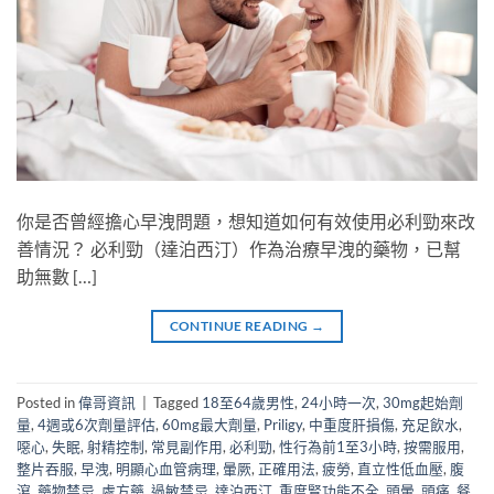
你是否曾經擔心早洩問題，想知道如何有效使用必利勁來改
善情況？ 必利勁（達泊西汀）作為治療早洩的藥物，已幫
助無數 […]
CONTINUE READING
→
Posted in
偉哥資訊
|
Tagged
18至64歲男性
,
24小時一次
,
30mg起始劑
量
,
4週或6次劑量評估
,
60mg最大劑量
,
Priligy
,
中重度肝損傷
,
充足飲水
,
噁心
,
失眠
,
射精控制
,
常見副作用
,
必利勁
,
性行為前1至3小時
,
按需服用
,
整片吞服
,
早洩
,
明顯心血管病理
,
暈厥
,
正確用法
,
疲勞
,
直立性低血壓
,
腹
瀉
,
藥物禁忌
,
處方藥
,
過敏禁忌
,
達泊西汀
,
重度腎功能不全
,
頭暈
,
頭痛
,
餐