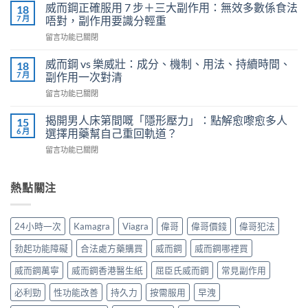
鍵
用
威而鋼正確服用 7 步＋三大副作用：無效多數係食法
18
時
法
7 月
唔對，副作用要識分輕重
刻
全
在
留言功能已關閉
不
解
〈威
再
析：
而
軟
威而鋼 vs 樂威壯：成分、機制、用法、持續時間、
18
泌
鋼
掉？
7 月
副作用一次對清
尿
正
Kamagra
科
在
留言功能已關閉
確
液
醫
〈威
服
體
師
而
用
揭開男人床第間嘅「隱形壓力」：點解愈嚟愈多人
15
威
教
鋼
7
6 月
選擇用藥幫自己重回軌道？
而
你
vs
步
鋼
安
在
留言功能已關閉
樂
＋
使
全
〈揭
威
三
用
有
開
壯：
大
心
效
男
熱點關注
成
副
得
改
人
分、
作
與
善
床
機
用：
安
早
第
制、
無
24小時一次
Kamagra
Viagra
偉哥
偉哥價錢
偉哥犯法
全
洩〉
間
用
效
全
中
嘅
法、
多
勃起功能障礙
合法處方藥購買
威而鋼
威而鋼哪裡買
解
「隱
持
數
析〉
形
續
威而鋼萬寧
威而鋼香港醫生紙
屈臣氏威而鋼
常見副作用
係
中
壓
時
食
力」：
必利勁
性功能改善
持久力
按需服用
早洩
間、
法
點
副
唔