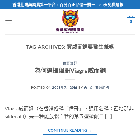
Skip
香港壯陽藥網購第一平台，百分百正品假一罰十、30天免費退換。
to
content
0
TAG ARCHIVES:
買威而鋼要醫生紙嗎
偉哥資訊
為何選擇偉哥Viagra威而鋼
POSTED ON
2023年7月29日
BY
香港壯陽藥網購
Viagra威而鋼（在香港俗稱「偉哥」，通用名稱：西地那非
sildenafil）是一種能放鬆血管的第五型磷酸二 […]
CONTINUE READING
→