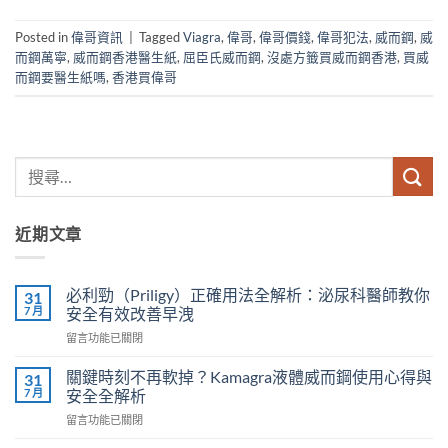
Posted in
偉哥資訊
|
Tagged
Viagra
,
偉哥
,
偉哥價錢
,
偉哥犯法
,
威而鋼
,
威
而鋼萬寧
,
威而鋼香港醫生紙
,
屈臣氏威而鋼
,
沒處方籤買威而鋼香港
,
買威
而鋼要醫生紙嗎
,
香港買偉哥
近期文章
必利勁（Priligy）正確用法全解析：泌尿科醫師教你
31
7 月
安全有效改善早洩
在
留言功能已關閉
〈必
利
關鍵時刻不再軟掉？Kamagra液體威而鋼使用心得與
31
勁
7 月
安全全解析
（Priligy）
在
留言功能已關閉
正
〈關
確