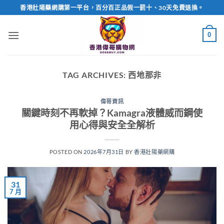
Skip
香港壯陽藥網購第一平台，百分百正品假一罰十、30天免費退換。
to
content
0
TAG ARCHIVES:
西地那非
偉哥資訊
關鍵時刻不再軟掉？Kamagra液體威而鋼使
用心得與安全全解析
POSTED ON
2026年7月31日
BY
香港壯陽藥網購
31
7 月