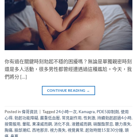
你有過在關鍵時刻勃起不穩的困擾嗎？無論是單獨親密時刻
還是多人活動，很多男性都曾經遭遇過這種尷尬。今天，我
們將分 […]
CONTINUE READING
→
Posted in
偉哥資訊
|
Tagged
24小時一次
,
Kamagra
,
PDE5抑制劑
,
使用
心得
,
勃起功能障礙
,
嚴重低血壓
,
常見副作用
,
性刺激
,
持續勃起超過4小時
,
按需服用
,
暈眩
,
果凍威而鋼
,
消化不良
,
液體威而鋼
,
硝酸酯禁忌
,
聽力喪失
,
胸痛
,
臉部潮紅
,
西地那非
,
視力喪失
,
視覺異常
,
起效時間15至30分鐘
,
頭
痛
,
鼻塞