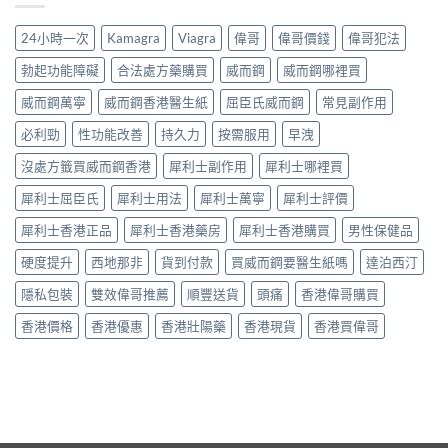
與
善
床
機
用：
安
早
第
制、
無
24小時一次
Kamagra
Viagra
偉哥
偉哥價錢
偉哥犯法
全
洩〉
間
用
效
全
中
嘅
法、
多
勃起功能障礙
合法處方藥購買
威而鋼
威而鋼哪裡買
解
「隱
持
數
析〉
形
續
威而鋼萬寧
威而鋼香港醫生紙
屈臣氏威而鋼
常見副作用
係
中
壓
時
食
力」：
必利勁
性功能改善
持久力
按需服用
早洩
間、
法
點
副
唔
解
沒處方籤買威而鋼香港
犀利士副作用
犀利士哪裡買
作
對，
愈
用
副
犀利士屈臣氏
犀利士用法
犀利士萬寧
犀利士評價
嚟
一
作
愈
次
用
犀利士香港正品
犀利士香港藥房
犀利士香港購買
男性保健品
多
對
要
人
清〉
識
硬度提升
西地那非
貨到付款
買威而鋼要醫生紙嗎
達泊西汀
選
中
分
擇
輕
隱私包裝
雙效偉哥推薦
順豐送貨
頭痛
香港偉哥購買
用
重〉
藥
中
香港價格
香港優惠
香港壯陽藥
香港現貨
香港買偉哥
幫
自
己
重
回
軌
道？〉