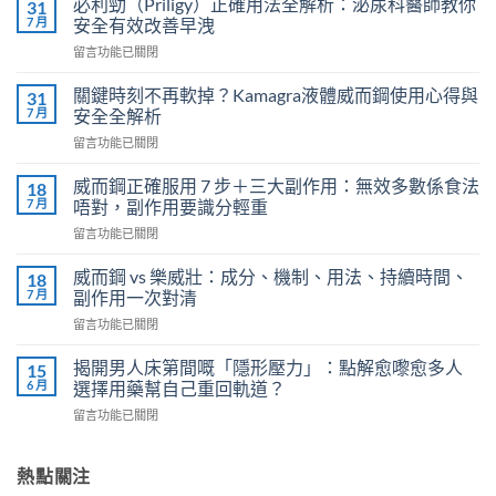
必利勁（Priligy）正確用法全解析：泌尿科醫師教你
31
7 月
安全有效改善早洩
在
留言功能已關閉
〈必
利
關鍵時刻不再軟掉？Kamagra液體威而鋼使用心得與
31
勁
7 月
安全全解析
（Priligy）
在
留言功能已關閉
正
〈關
確
鍵
用
威而鋼正確服用 7 步＋三大副作用：無效多數係食法
18
時
法
7 月
唔對，副作用要識分輕重
刻
全
在
留言功能已關閉
不
解
〈威
再
析：
而
軟
威而鋼 vs 樂威壯：成分、機制、用法、持續時間、
18
泌
鋼
掉？
7 月
副作用一次對清
尿
正
Kamagra
科
在
留言功能已關閉
確
液
醫
〈威
服
體
師
而
用
揭開男人床第間嘅「隱形壓力」：點解愈嚟愈多人
15
威
教
鋼
7
6 月
選擇用藥幫自己重回軌道？
而
你
vs
步
鋼
安
在
留言功能已關閉
樂
＋
使
全
〈揭
威
三
用
有
開
壯：
大
心
效
男
熱點關注
成
副
得
改
人
分、
作