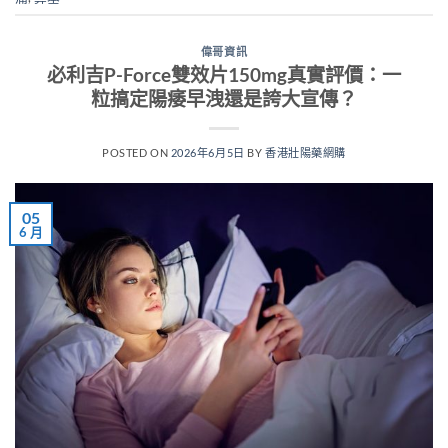
偉哥資訊
必利吉P-Force雙效片150mg真實評價：一
粒搞定陽痿早洩還是誇大宣傳？
POSTED ON
2026年6月5日
BY
香港壯陽藥網購
05
6 月