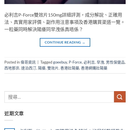
必利吉P-Force雙效片150mg詳細評測，成分解說、正確用
法、真實用家評價、副作用注意事項及香港購買渠道一覽。
一粒藥同時解決陽痿同早洩係真唔係？
CONTINUE READING
→
Posted in
偉哥資訊
|
Tagged
goeebuy
,
P-Force
,
必利吉
,
早洩
,
男性保健品
,
西地那非
,
達泊西汀
,
陽痿
,
雙效片
,
香港壯陽藥
,
香港網購壯陽藥
近期文章