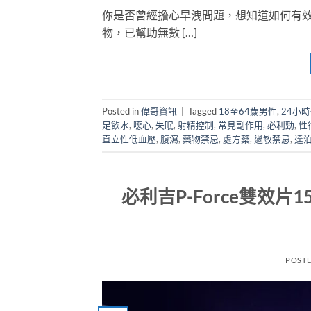
你是否曾經擔心早洩問題，想知道如何有效
物，已幫助無數 […]
Posted in
偉哥資訊
|
Tagged
18至64歲男性
,
24小
足飲水
,
噁心
,
失眠
,
射精控制
,
常見副作用
,
必利勁
,
性
直立性低血壓
,
腹瀉
,
藥物禁忌
,
處方藥
,
過敏禁忌
,
達
必利吉P-Force雙效
POST