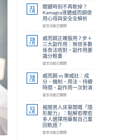
利
關鍵時刻不再軟掉？
31
勁
7 月
Kamagra液體威而鋼使
（Priligy）
用心得與安全全解析
正
在
確
留言功能已關閉
〈關
用
鍵
法
威而鋼正確服用 7 步＋
18
時
全
7 月
三大副作用：無效多數
刻
解
係食法唔對，副作用要
不
析：
識分輕重
再
泌
軟
尿
在
留言功能已關閉
掉？
科
〈威
Kamagra
醫
而
威而鋼 vs 樂威壯：成
18
液
師
鋼
7 月
分、機制、用法、持續
體
教
正
時間、副作用一次對清
威
你
確
而
在
安
服
留言功能已關閉
鋼
〈威
全
用
使
而
有
7
揭開男人床第間嘅「隱
15
用
鋼
效
步
6 月
形壓力」：點解愈嚟愈
心
vs
改
＋
多人選擇用藥幫自己重
得
樂
善
三
回軌道？
與
威
早
大
安
壯：
洩〉
副
在
留言功能已關閉
全
成
中
作
〈揭