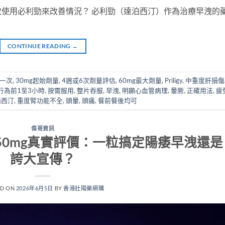
使用必利勁來改善情況？ 必利勁（達泊西汀）作為治療早洩的
CONTINUE READING
→
時一次
,
30mg起始劑量
,
4週或6次劑量評估
,
60mg最大劑量
,
Priligy
,
中重度肝損傷
行為前1至3小時
,
按需服用
,
整片吞服
,
早洩
,
明顯心血管病理
,
暈厥
,
正確用法
,
疲
泊西汀
,
重度腎功能不全
,
頭暈
,
頭痛
,
餐前餐後均可
偉哥資訊
片150mg真實評價：一粒搞定陽痿早洩還是
誇大宣傳？
ED ON
2026年6月5日
BY
香港壯陽藥網購