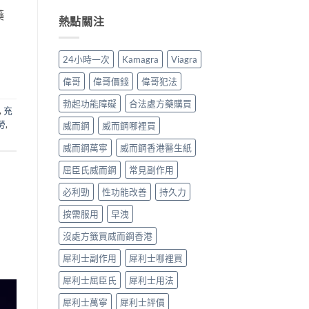
全
分、
用：
開
藥
解
機
無
男
熱點關注
析〉
制、
效
人
中
用
多
床
法、
數
第
24小時一次
Kamagra
Viagra
持
係
間
續
食
嘅
偉哥
偉哥價錢
偉哥犯法
時
法
「隱
間、
唔
形
勃起功能障礙
合法處方藥購買
,
充
副
對，
壓
作
副
力」：
勞
,
威而鋼
威而鋼哪裡買
用
作
點
一
用
解
威而鋼萬寧
威而鋼香港醫生紙
次
要
愈
屈臣氏威而鋼
常見副作用
對
識
嚟
清〉
分
愈
必利勁
性功能改善
持久力
中
輕
多
重〉
人
按需服用
早洩
中
選
擇
沒處方籤買威而鋼香港
用
藥
犀利士副作用
犀利士哪裡買
幫
自
犀利士屈臣氏
犀利士用法
己
重
犀利士萬寧
犀利士評價