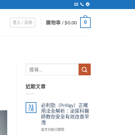
購物車 /
$
0.00
0
登入 / 註冊
近期文章
必利勁（Priligy）正確
31
7 月
用法全解析：泌尿科醫
師教你安全有效改善早
洩
在
留言功能已關閉
〈必