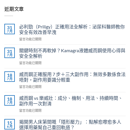
近期文章
必利勁（Priligy）正確用法全解析：泌尿科醫師教你
31
7 月
安全有效改善早洩
在
留言功能已關閉
〈必
利
關鍵時刻不再軟掉？Kamagra液體威而鋼使用心得與
31
勁
7 月
安全全解析
（Priligy）
在
留言功能已關閉
正
〈關
確
鍵
用
威而鋼正確服用 7 步＋三大副作用：無效多數係食法
18
時
法
7 月
唔對，副作用要識分輕重
刻
全
在
留言功能已關閉
不
解
〈威
再
析：
而
軟
威而鋼 vs 樂威壯：成分、機制、用法、持續時間、
18
泌
鋼
掉？
7 月
副作用一次對清
尿
正
Kamagra
科
在
留言功能已關閉
確
液
醫
〈威
服
體
師
而
用
揭開男人床第間嘅「隱形壓力」：點解愈嚟愈多人
15
威
教
鋼
7
6 月
選擇用藥幫自己重回軌道？
而
你
vs