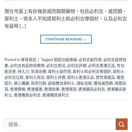
現在市面上有好幾款威而鋼類藥物，包括必利吉、威而鋼、
犀利士，很多人不知道犀利士和必利吉哪個好，以及必利吉
有延時 […]
CONTINUE READING
→
Posted in
偉哥資訊
|
Tagged
勃起功能障礙
,
必利吉副作用
,
必利吉延時效
果
,
必利吉有延時效果嗎
,
必利吉用法
,
必利吉評價
,
必利吉香港正品
,
性功
能改善
,
持久力
,
早洩治療
,
犀利士副作用
,
犀利士和必利吉哪個好
,
犀利士
必利吉比較
,
犀利士用法
,
犀利士評價
,
犀利士香港正品
,
男性保健品
,
硬度
提升
,
網上購藥
,
貨到付款
,
超級雙效犀利士
,
隱私包裝
,
雙效威而鋼
,
順豐送
貨
,
香港價格
,
香港優惠
,
香港效果
,
香港現貨
,
香港藥房必利吉
,
香港藥房犀
利士
,
香港購買必利吉
,
香港購買犀利士