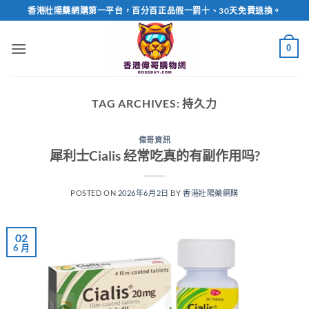
Skip
香港壯陽藥網購第一平台，百分百正品假一罰十、30天免費退換。
to
content
0
TAG ARCHIVES:
持久力
偉哥資訊
犀利士Cialis 经常吃真的有副作用吗?
POSTED ON
2026年6月2日
BY
香港壯陽藥網購
02
6 月