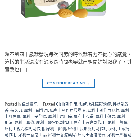
還不到四十歲就發現每次同房的時候就有力不從心的感覺，
這樣的生活還沒有過多長時間老婆就已經開始討厭我了，其
實我也 […]
CONTINUE READING
→
Posted in
偉哥資訊
|
Tagged
Cialis副作用
,
勃起功能障礙治療
,
性功能改
善
,
持久力
,
犀利士副作用
,
犀利士副作用嚴重嗎
,
犀利士副作用真相
,
犀利
士哪裡買
,
犀利士安全嗎
,
犀利士屈臣氏
,
犀利士心得
,
犀利士效果
,
犀利士
用法
,
犀利士真偽
,
犀利士經常吃副作用
,
犀利士背痛副作用
,
犀利士萬寧
,
犀利士視力模糊副作用
,
犀利士評價
,
犀利士長期服用副作用
,
犀利士頭痛
副作用
,
犀利士香港正品
,
犀利士香港藥房
,
犀利士香港購買
,
犀利士鼻塞副