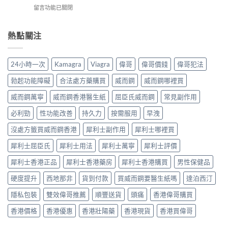
步
鋼
安
在
留言功能已關閉
樂
＋
使
全
〈揭
威
三
用
有
開
壯：
大
心
效
男
熱點關注
成
副
得
改
人
分、
作
與
善
床
機
用：
安
早
第
制、
無
24小時一次
Kamagra
Viagra
偉哥
偉哥價錢
偉哥犯法
全
洩〉
間
用
效
全
中
嘅
法、
多
勃起功能障礙
合法處方藥購買
威而鋼
威而鋼哪裡買
解
「隱
持
數
析〉
形
續
威而鋼萬寧
威而鋼香港醫生紙
屈臣氏威而鋼
常見副作用
係
中
壓
時
食
力」：
必利勁
性功能改善
持久力
按需服用
早洩
間、
法
點
副
唔
解
沒處方籤買威而鋼香港
犀利士副作用
犀利士哪裡買
作
對，
愈
用
副
犀利士屈臣氏
犀利士用法
犀利士萬寧
犀利士評價
嚟
一
作
愈
次
用
犀利士香港正品
犀利士香港藥房
犀利士香港購買
男性保健品
多
對
要
人
清〉
識
硬度提升
西地那非
貨到付款
買威而鋼要醫生紙嗎
達泊西汀
選
中
分
擇
輕
隱私包裝
雙效偉哥推薦
順豐送貨
頭痛
香港偉哥購買
用
重〉
藥
中
香港價格
香港優惠
香港壯陽藥
香港現貨
香港買偉哥
幫
自