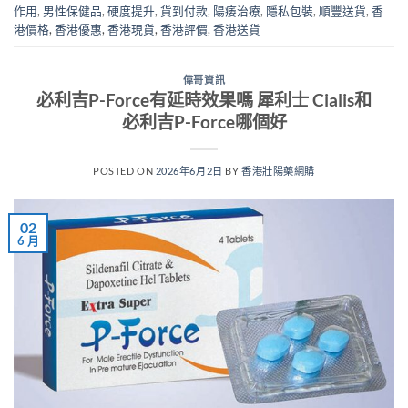
作用
,
男性保健品
,
硬度提升
,
貨到付款
,
陽痿治療
,
隱私包裝
,
順豐送貨
,
香
港價格
,
香港優惠
,
香港現貨
,
香港評價
,
香港送貨
偉哥資訊
必利吉P-Force有延時效果嗎 犀利士 Cialis和
必利吉P-Force哪個好
POSTED ON
2026年6月2日
BY
香港壯陽藥網購
02
6 月