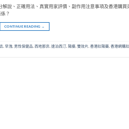
測，成分解說、正確用法、真實用家評價、副作用注意事項及香港購買
唔係？
CONTINUE READING
→
吉
,
早洩
,
男性保健品
,
西地那非
,
達泊西汀
,
陽痿
,
雙效片
,
香港壯陽藥
,
香港網購