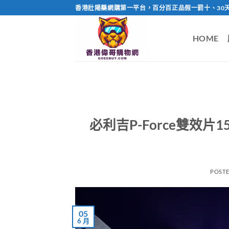
Skip
香港壯陽藥網購第一平台，百分百正品假一罰十、30
to
content
HOME
必利吉P-Force雙效
POST
05
6 月