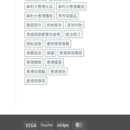
回
軌
犀利士香港正品
犀利士香港藥房
道？〉
犀利士香港購買
男性保健品
中
硬度提升
西地那非
貨到付款
買威而鋼要醫生紙嗎
達泊西汀
隱私包裝
雙效偉哥推薦
順豐送貨
頭痛
香港偉哥購買
香港價格
香港優惠
香港壯陽藥
香港現貨
香港買偉哥
Visa
PayPal
Stripe
MasterCard