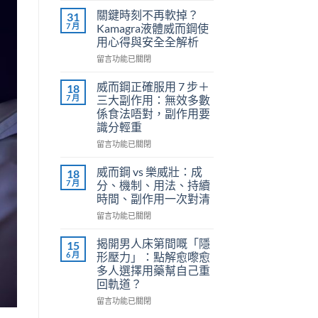
利
關鍵時刻不再軟掉？
31
勁
7 月
Kamagra液體威而鋼使
（Priligy）
用心得與安全全解析
正
在
確
留言功能已關閉
〈關
用
鍵
法
威而鋼正確服用 7 步＋
18
時
全
7 月
三大副作用：無效多數
刻
解
係食法唔對，副作用要
不
析：
識分輕重
再
泌
軟
尿
在
留言功能已關閉
掉？
科
〈威
Kamagra
醫
而
威而鋼 vs 樂威壯：成
18
液
師
鋼
7 月
分、機制、用法、持續
體
教
正
時間、副作用一次對清
威
你
確
而
在
安
服
留言功能已關閉
鋼
〈威
全
用
使
而
有
7
揭開男人床第間嘅「隱
15
用
鋼
效
步
6 月
形壓力」：點解愈嚟愈
心
vs
改
＋
多人選擇用藥幫自己重
得
樂
善
三
回軌道？
與
威
早
大
安
壯：
洩〉
副
在
留言功能已關閉
全
成
中
作
〈揭