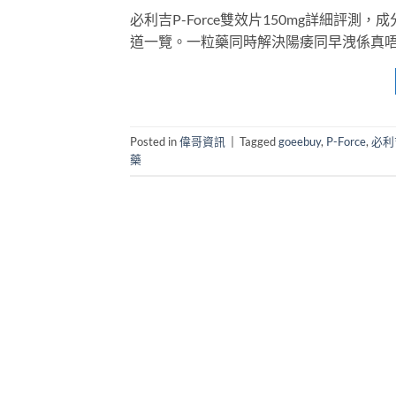
必利吉P-Force雙效片150mg詳細評
道一覽。一粒藥同時解決陽痿同早洩係真
Posted in
偉哥資訊
|
Tagged
goeebuy
,
P-Force
,
必利
藥