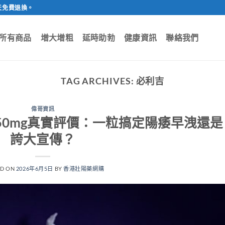
天免費退換。
所有商品
增大增粗
延時助勃
健康資訊
聯絡我們
TAG ARCHIVES:
必利吉
偉哥資訊
片150mg真實評價：一粒搞定陽痿早洩還是
誇大宣傳？
ED ON
2026年6月5日
BY
香港壯陽藥網購