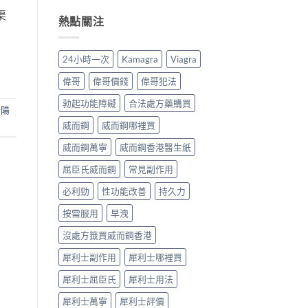
全
分、
用：
開
渠
解
機
無
男
熱點關注
析〉
制、
效
人
中
用
多
床
法、
數
第
24小時一次
Kamagra
Viagra
持
係
間
續
食
嘅
偉哥
偉哥價錢
偉哥犯法
時
法
「隱
間、
唔
形
勃起功能障礙
合法處方藥購買
壯陽
副
對，
壓
作
副
力」：
威而鋼
威而鋼哪裡買
用
作
點
一
用
解
威而鋼萬寧
威而鋼香港醫生紙
次
要
愈
屈臣氏威而鋼
常見副作用
對
識
嚟
清〉
分
愈
必利勁
性功能改善
持久力
中
輕
多
重〉
人
按需服用
早洩
中
選
擇
沒處方籤買威而鋼香港
用
藥
犀利士副作用
犀利士哪裡買
幫
自
犀利士屈臣氏
犀利士用法
己
重
犀利士萬寧
犀利士評價