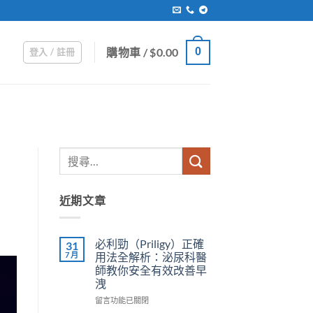
購物車 /
$
0.00
0
登入 / 註冊
近期文章
必利勁（Priligy）正確
31
7 月
用法全解析：泌尿科醫
師教你安全有效改善早
洩
在
留言功能已關閉
〈必