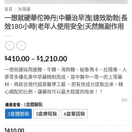
首頁
/
壯陽藥
一想就硬華佗神丹|中藥治早洩|速效助勃|長
效180小時|老年人使用安全|天然無副作用
Price
410.00
–
1,210.00
$
$
range:
一想就硬採用鹿鞭、牛鞭、海狗鞭、秘魯瑪卡、壯陽果、人
$410.00
蔘等多種名貴中草藥精制而成，是中醫中一等一的上等藥
through
材，再結合現代超高醫學工藝 ，把有效成分提取出來，精
$1,210.00
心調配的比例，讓藥效可以最大程度的吸收！！
清除
: 1盒體驗裝
優惠套餐
1盒體驗裝
3盒療程裝
6盒鞏固裝
$
410.00