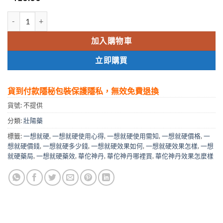
一想就硬華佗神丹|中藥治早洩|速效助勃|長效180小時|老年人使用安全
加入購物車
立即購買
貨到付款隱秘包裝保護隱私，無效免費退換
貨號:
不提供
分類:
壯陽藥
標籤:
一想就硬
,
一想就硬使用心得
,
一想就硬使用需知
,
一想就硬價格
,
一
想就硬價錢
,
一想就硬多少錢
,
一想就硬效果如何
,
一想就硬效果怎樣
,
一想
就硬藥局
,
一想就硬藥效
,
華佗神丹
,
華佗神丹哪裡買
,
華佗神丹效果怎麼樣