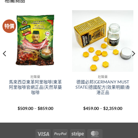
相關商品
特價
壯陽藥
壯陽藥
馬來西亞東革阿里咖啡|東革
德國必邦|GERMANY MUST
阿里咖啡官網正品|天然草藥
STATE|德國配方|效果明顯|香
咖啡
港正品
Price
Price
$
509.00
–
$
859.00
$
459.00
–
$
2,359.00
range:
range:
00
$509.00
$459.00
gh
through
through
.00
$859.00
$2,359.
Visa
PayPal
Stripe
MasterCard