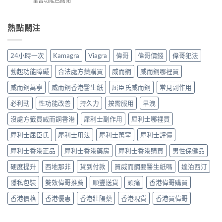
留言功能已關閉
樂
＋
使
全
〈揭
威
三
用
有
開
壯：
大
心
效
男
熱點關注
成
副
得
改
人
分、
作
與
善
床
機
用：
安
早
第
制、
無
24小時一次
Kamagra
Viagra
偉哥
偉哥價錢
偉哥犯法
全
洩〉
間
用
效
全
中
嘅
法、
多
勃起功能障礙
合法處方藥購買
威而鋼
威而鋼哪裡買
解
「隱
持
數
析〉
形
續
威而鋼萬寧
威而鋼香港醫生紙
屈臣氏威而鋼
常見副作用
係
中
壓
時
食
力」：
必利勁
性功能改善
持久力
按需服用
早洩
間、
法
點
副
唔
解
沒處方籤買威而鋼香港
犀利士副作用
犀利士哪裡買
作
對，
愈
用
副
犀利士屈臣氏
犀利士用法
犀利士萬寧
犀利士評價
嚟
一
作
愈
次
用
犀利士香港正品
犀利士香港藥房
犀利士香港購買
男性保健品
多
對
要
人
清〉
識
硬度提升
西地那非
貨到付款
買威而鋼要醫生紙嗎
達泊西汀
選
中
分
擇
輕
隱私包裝
雙效偉哥推薦
順豐送貨
頭痛
香港偉哥購買
用
重〉
藥
中
香港價格
香港優惠
香港壯陽藥
香港現貨
香港買偉哥
幫
自
己