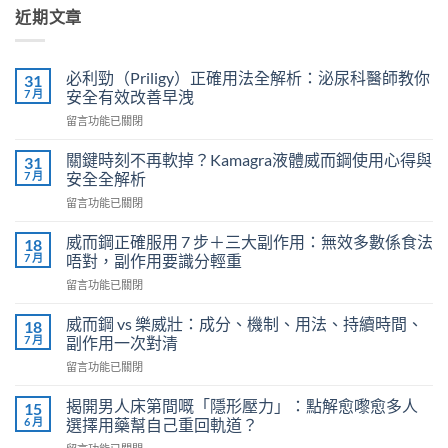
近期文章
必利勁（Priligy）正確用法全解析：泌尿科醫師教你
31
7 月
安全有效改善早洩
在
留言功能已關閉
〈必
利
關鍵時刻不再軟掉？Kamagra液體威而鋼使用心得與
31
勁
7 月
安全全解析
（Priligy）
在
留言功能已關閉
正
〈關
確
鍵
用
威而鋼正確服用 7 步＋三大副作用：無效多數係食法
18
時
法
7 月
唔對，副作用要識分輕重
刻
全
在
留言功能已關閉
不
解
〈威
再
析：
而
軟
威而鋼 vs 樂威壯：成分、機制、用法、持續時間、
18
泌
鋼
掉？
7 月
副作用一次對清
尿
正
Kamagra
科
在
留言功能已關閉
確
液
醫
〈威
服
體
師
而
用
揭開男人床第間嘅「隱形壓力」：點解愈嚟愈多人
15
威
教
鋼
7
6 月
選擇用藥幫自己重回軌道？
而
你
vs
步
鋼
安
在