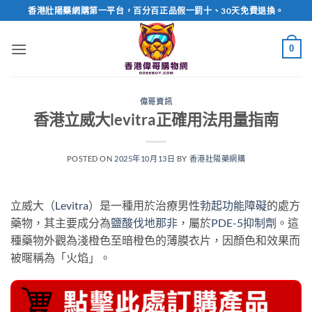
Skip
香港壯陽藥網購第一平台，百分百正品假一罰十、30天免費退換。
to
content
0
偉哥資訊
香港立威大levitra正確用法用量指南
POSTED ON
2025年10月13日
BY
香港壯陽藥網購
立威大（
Levitra
）是一種用於治療男性
勃起功能障礙
的處方
藥物，其主要成分為
鹽酸伐地那非
，屬於
PDE-5抑制劑
。這
種藥物外觀為淺橙色至暗橙色的薄膜衣片，因顏色和效果而
被暱稱為「火焰」。