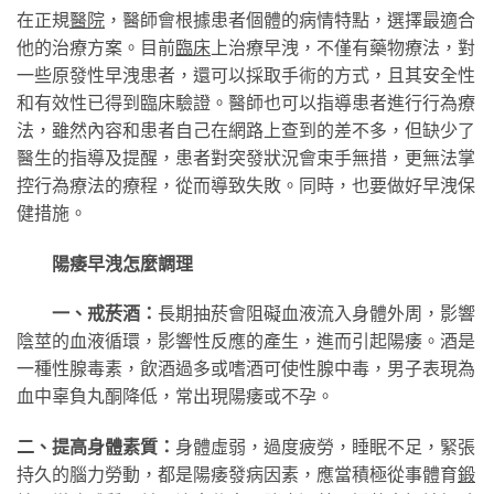
在正規
醫院
，醫師會根據患者個體的病情特點，選擇最適合
他的治療方案。目前
臨床
上治療早洩，不僅有藥物療法，對
一些原發性早洩患者，還可以採取手術的方式，且其安全性
和有效性已得到臨床驗證。醫師也可以指導患者進行行為療
法，雖然內容和患者自己在網路上查到的差不多，但缺少了
醫生的指導及提醒，患者對突發狀況會束手無措，更無法掌
控行為療法的療程，從而導致失敗。同時，也要做好早洩保
健措施。
陽痿早洩怎麼調理
一、戒菸酒：
長期抽菸會阻礙血液流入身體外周，影響
陰莖的血液循環，影響性反應的產生，進而引起陽痿。酒是
一種性腺毒素，飲酒過多或嗜酒可使性腺中毒，男子表現為
血中辜負丸酮降低，常出現陽痿或不孕。
二、提高身體素質：
身體虛弱，過度疲勞，睡眠不足，緊張
持久的腦力勞動，都是陽痿發病因素，應當積極從事體育
鍛