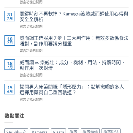
在
留言功能已關閉
〈必
利
關鍵時刻不再軟掉？Kamagra液體威而鋼使用心得與
31
勁
7 月
安全全解析
（Priligy）
在
留言功能已關閉
正
〈關
確
鍵
用
威而鋼正確服用 7 步＋三大副作用：無效多數係食法
18
時
法
7 月
唔對，副作用要識分輕重
刻
全
在
留言功能已關閉
不
解
〈威
再
析：
而
軟
威而鋼 vs 樂威壯：成分、機制、用法、持續時間、
18
泌
鋼
掉？
7 月
副作用一次對清
尿
正
Kamagra
科
在
留言功能已關閉
確
液
醫
〈威
服
體
師
而
用
揭開男人床第間嘅「隱形壓力」：點解愈嚟愈多人
15
威
教
鋼
7
6 月
選擇用藥幫自己重回軌道？
而
你
vs
步
鋼
安
在
留言功能已關閉
樂
＋
使
全
〈揭
威
三
用
有
開
壯：
大
心
效
男
熱點關注
成
副
得
改
人
分、
作
與
善
床
機
用：
安
早
第
制、
無
24小時一次
Kamagra
Viagra
偉哥
偉哥價錢
偉哥犯法
全
洩〉