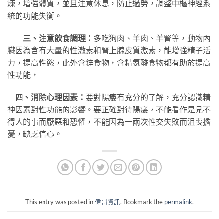
煉
，增強體質，並且注意休息，防止過勞，調整
中樞神經
系
統的功能失衡。
三、注意飲食調理：
多吃狗肉、羊肉、羊腎等，動物內
臟因為含有大量的性激素和腎上腺皮質激素，能增強
精子
活
力，提高性慾，此外含鋅食物，含精氨酸食物都有助於提高
性功能，
四、消除心理因素：
要對陽痿有充分的了解，充分認識精
神因素對性功能的影響。要正確對待陽痿，不能看作是見不
得人的事而厭惡和恐懼，不能因為一兩次性交失敗而沮喪擔
憂，缺乏信心。
This entry was posted in
偉哥資訊
. Bookmark the
permalink
.