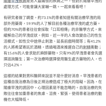
陽痿
早洩
疾病
是男人最痛恨的疾病之一，但對於陽痿早洩的
處理方式，可能會讓大家嚇一跳。一起來看看吧！
有研究者做了調查，約73.1%的患者知道有關治療早洩的局
部外用藥膏，59.9%的人了解目前各種治療早洩的處方藥。
但約70%的患者往往會採取「口耳相傳」的非醫學方式，來
緩解自己的早洩症狀。例如，近一半的人會改變自己的性生
活模式，如性交中途停止刺激、延長前戲時間等；有41.2%
的人將希望寄託於酒精，透過喝酒來推遲自己的
射精
衝動；
有15.6%的人會求助於麻醉藥物。只有9%的早洩患者會先選
擇諮詢醫生；第一次治療時選擇使用醫生處方藥物的人，也
只佔4.2%。
這樣的結果對男科醫師來說並不是什麼好消息。早洩患者的
這種自我治療為日後正規治療造成了極大的阻礙。因為，在
陽痿早洩的誘因中，心理因素是不能忽略的。自我治療的失
敗往往會加重患者的焦慮、沮喪、緊張，使得患者治療的動
機也大幅降低。