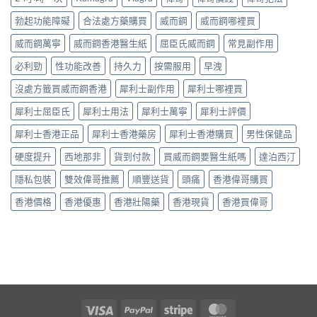
間
用
效
全
中
嘅
法、
多
勃起功能障礙
合法處方藥購買
威而鋼
威而鋼哪裡買
解
「隱
持
數
析〉
形
續
威而鋼萬寧
威而鋼香港醫生紙
屈臣氏威而鋼
常見副作用
係
中
壓
時
食
力」：
必利勁
性功能改善
持久力
按需服用
早洩
間、
法
點
副
唔
解
沒處方籤買威而鋼香港
犀利士副作用
犀利士哪裡買
作
對，
愈
用
副
犀利士屈臣氏
犀利士用法
犀利士萬寧
犀利士評價
嚟
一
作
愈
次
用
犀利士香港正品
犀利士香港藥房
犀利士香港購買
男性保健品
多
對
要
人
清〉
識
硬度提升
西地那非
貨到付款
買威而鋼要醫生紙嗎
達泊西汀
選
中
分
擇
輕
隱私包裝
雙效偉哥推薦
順豐送貨
頭痛
香港偉哥購買
用
重〉
藥
中
香港價格
香港優惠
香港壯陽藥
香港現貨
香港買偉哥
幫
自
己
重
回
軌
道？〉
中
Visa
PayPal
Stripe
MasterCard