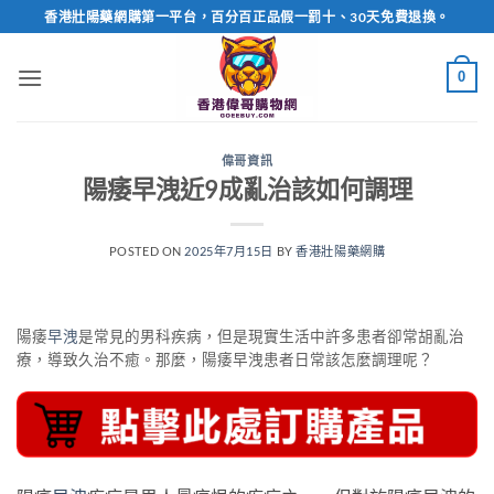
Skip
香港壯陽藥網購第一平台，百分百正品假一罰十、30天免費退換。
to
content
0
偉哥資訊
陽痿早洩近9成亂治該如何調理
POSTED ON
2025年7月15日
BY
香港壯陽藥網購
陽痿
早洩
是常見的男科疾病，但是現實生活中許多患者卻常胡亂治
療，導致久治不癒。那麼，陽痿早洩患者日常該怎麼調理呢？