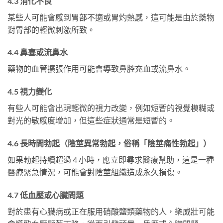
4.3 消化不良
某些人可能會感到胃部不適或胃灼熱感，這可能是由於藥物
對胃部的輕微刺激所致。
4.4 鼻塞或流鼻水
藥物的血管擴張作用可能會導致鼻腔充血或流鼻水。
4.5 視力變化
有些人可能會出現輕微的視力改變，例如短暫的視覺模糊或
對光的敏感度增加，但這些症狀通常是短暫的。
4.6 長時間勃起（陰莖異常勃起，俗稱「陰莖痛性勃起」）
如果勃起持續超過 4 小時，應立即尋求醫療幫助，這是一種
醫療緊急情況，可能會對陰莖組織造成永久損傷。
4.7 低血壓或心臟問題
對於患有心臟病或正在服用硝酸鹽類藥物的人，樂威壯可能