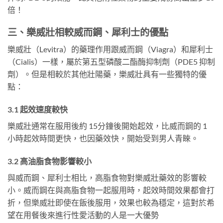
倍！
三、樂威壯相較威而鋼、犀利士的優點
樂威壯（Levitra）的藥理作用跟威而鋼（Viagra）和犀利士
（Cialis）一樣，屬於第五型磷酸二酯酶抑制劑（PDE5 抑制
劑）。但是相較於其他壯陽藥，樂威壯具有一些獨特的優
點：
3.1 起效速度較快
樂威壯通常在服用後約 15分鐘後開始起效，比威而鋼的 1
小時起效時間更快，也因藥效快，開始受到男人青睞。
3.2 高油脂食物影響較小
與威而鋼、犀利士相比，高脂食物對樂威壯藥效的影響較
小。威而鋼在與高脂食物一起服用時，起效時間效果都會打
折，但樂威壯即使在飯後服用，效果也較為穩定，這對於希
望在用餐後來進行性愛活動的人是一大優勢