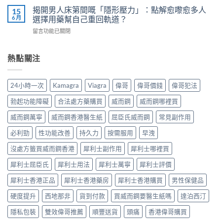
體
師
而
用
揭開男人床第間嘅「隱形壓力」：點解愈嚟愈多人
15
威
教
鋼
7
6 月
選擇用藥幫自己重回軌道？
而
你
vs
步
鋼
安
在
留言功能已關閉
樂
＋
使
全
〈揭
威
三
用
有
開
壯：
大
心
效
男
熱點關注
成
副
得
改
人
分、
作
與
善
床
機
用：
安
早
第
制、
無
24小時一次
Kamagra
Viagra
偉哥
偉哥價錢
偉哥犯法
全
洩〉
間
用
效
全
中
嘅
法、
多
勃起功能障礙
合法處方藥購買
威而鋼
威而鋼哪裡買
解
「隱
持
數
析〉
形
續
威而鋼萬寧
威而鋼香港醫生紙
屈臣氏威而鋼
常見副作用
係
中
壓
時
食
力」：
必利勁
性功能改善
持久力
按需服用
早洩
間、
法
點
副
唔
解
沒處方籤買威而鋼香港
犀利士副作用
犀利士哪裡買
作
對，
愈
用
副
犀利士屈臣氏
犀利士用法
犀利士萬寧
犀利士評價
嚟
一
作
愈
次
用
犀利士香港正品
犀利士香港藥房
犀利士香港購買
男性保健品
多
對
要
人
清〉
識
硬度提升
西地那非
貨到付款
買威而鋼要醫生紙嗎
達泊西汀
選
中
分
擇
輕
隱私包裝
雙效偉哥推薦
順豐送貨
頭痛
香港偉哥購買
用
重〉