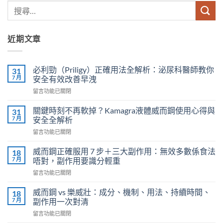
近期文章
必利勁（Priligy）正確用法全解析：泌尿科醫師教你
31
7 月
安全有效改善早洩
在
留言功能已關閉
〈必
利
關鍵時刻不再軟掉？Kamagra液體威而鋼使用心得與
31
勁
7 月
安全全解析
（Priligy）
在
留言功能已關閉
正
〈關
確
鍵
用
威而鋼正確服用 7 步＋三大副作用：無效多數係食法
18
時
法
7 月
唔對，副作用要識分輕重
刻
全
在
留言功能已關閉
不
解
〈威
再
析：
而
軟
威而鋼 vs 樂威壯：成分、機制、用法、持續時間、
18
泌
鋼
掉？
7 月
副作用一次對清
尿
正
Kamagra
科
在
留言功能已關閉
確
液
醫
〈威
服