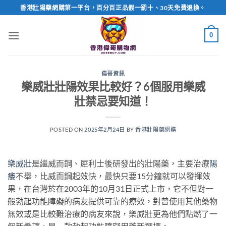
Skip
香港壯陽藥網購第一平台，百分百正品假一罰十、30天免費退換。
to
content
0
偉哥資訊
樂威壯壯陽效果比較好？6個服用樂威
壯禁忌要知道！
POSTED ON
2025年2月24日
BY
香港壯陽藥網購
樂威壯
是繼威而鋼、犀利士後研發出的壯陽藥，主要治療
陽
痿
不舉，比威而鋼起效快，最快只要15分鐘就可以發揮效
果，在台灣於在2003年的10月31日正式上市，它不但對一
般勃起功能障礙的病友提供可靠的療效，對曾使用其他藥物
無效或是比較難治療的病友來說，樂威壯更為他們點燃了一