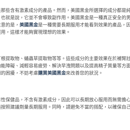
是那些含有激素成分的產品。然而，美國黑金所選擇的成分都是
，也就是說，它並不會導致副作用。美國黑金是一種真正安全的
注意的是，
美國黑金
是一種需要長期服用才能看到效果的產品，
服用，這樣才能夠實現理想的效果。
打根提取物、蛹蟲草提取物等等。這些成分的主要效果在於補腎
功能障礙、減輕容易疲勞、解決早洩問題以及提高精子質量等方
題的困擾，不妨考慮
購買美國黑金
來改善您的狀況。
男性保健品，不含有激素成分，因此可以長期放心服用而無需擔
議按照建議劑量長期服用。同時，請避免不當的搭配，以確保自