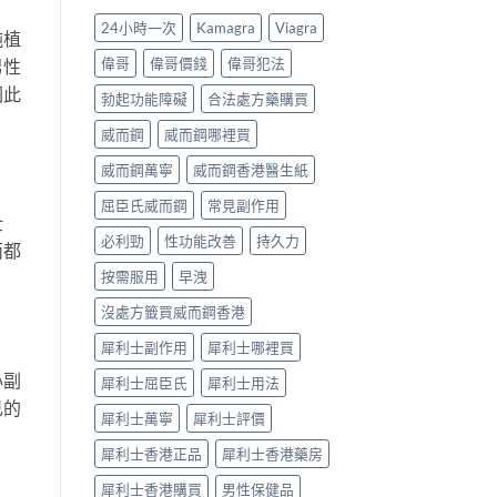
法、
數
第
24小時一次
Kamagra
Viagra
持
純植
係
間
續
食
嘅
偉哥
偉哥價錢
偉哥犯法
男性
時
法
「隱
因此
間、
唔
形
勃起功能障礙
合法處方藥購買
副
對，
壓
作
副
力」：
威而鋼
威而鋼哪裡買
用
作
點
一
用
解
威而鋼萬寧
威而鋼香港醫生紙
次
要
愈
屈臣氏威而鋼
常見副作用
對
識
嚟
壯
清〉
分
愈
必利勁
性功能改善
持久力
中
輕
多
面都
重〉
人
按需服用
早洩
中
選
擇
沒處方籤買威而鋼香港
用
藥
犀利士副作用
犀利士哪裡買
幫
自
心副
犀利士屈臣氏
犀利士用法
己
己的
重
犀利士萬寧
犀利士評價
回
軌
犀利士香港正品
犀利士香港藥房
道？〉
犀利士香港購買
男性保健品
中