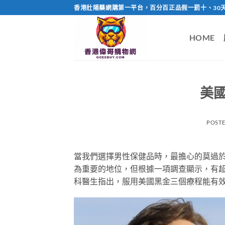
Skip
香港壯陽藥網購第一平台，百分百正品假一罰十、30
to
content
HOME
美
POST
當我們選擇男性保健品時，最擔心的莫過
為重要的地位，但根據一項調查顯示，有
科醫生指出，服用美國黑金三個療程能有