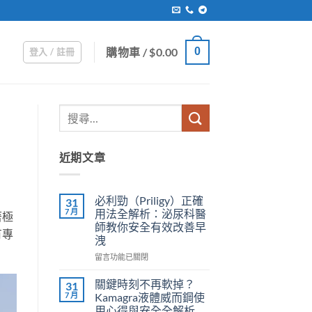
購物車 /
$
0.00
0
登入 / 註冊
近期文章
必利勁（Priligy）正確
31
7 月
用法全解析：泌尿科醫
著極
師教你安全有效改善早
有專
洩
在
留言功能已關閉
〈必
利
關鍵時刻不再軟掉？
31
勁
7 月
Kamagra液體威而鋼使
（Priligy）
用心得與安全全解析