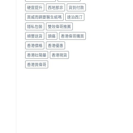
硬度提升
西地那非
貨到付款
買威而鋼要醫生紙嗎
達泊西汀
隱私包裝
雙效偉哥推薦
順豐送貨
頭痛
香港偉哥購買
香港價格
香港優惠
香港壯陽藥
香港現貨
香港買偉哥