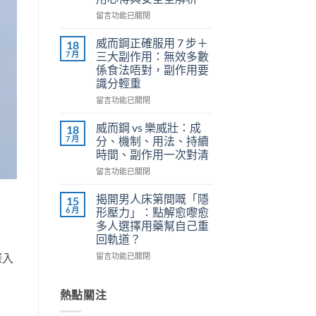
正
在
確
留言功能已關閉
〈關
用
鍵
法
威而鋼正確服用 7 步＋
18
時
全
7 月
三大副作用：無效多數
刻
解
係食法唔對，副作用要
不
析：
識分輕重
再
泌
軟
尿
在
留言功能已關閉
掉？
科
〈威
Kamagra
醫
而
威而鋼 vs 樂威壯：成
18
液
師
鋼
7 月
分、機制、用法、持續
體
教
正
時間、副作用一次對清
威
你
確
而
在
安
服
留言功能已關閉
鋼
〈威
全
用
使
而
有
7
揭開男人床第間嘅「隱
15
用
鋼
效
步
6 月
形壓力」：點解愈嚟愈
心
vs
改
＋
多人選擇用藥幫自己重
得
樂
善
三
回軌道？
與
威
早
大
安
壯：
洩〉
副
在
留言功能已關閉
深入
全
成
中
作
〈揭
全
分、
用：
開
解
機
無
男
熱點關注
析〉
制、
效
人
中
用
多
床