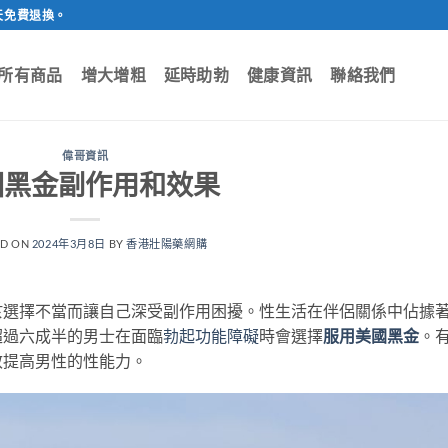
天免費退換。
所有商品
增大增粗
延時助勃
健康資訊
聯絡我們
偉哥資訊
國黑金副作用和效果
ED ON
2024年3月8日
BY
香港壯陽藥網購
於選擇不當而讓自己深受副作用困擾。性生活在伴侶關係中佔據
超過六成半的男士在面臨
勃起功能障礙
時會選擇
服用美國黑金
。
效提高男性的性能力。