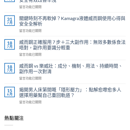
在
留言功能已關閉
〈必
利
關鍵時刻不再軟掉？Kamagra液體威而鋼使用心得與
31
勁
7 月
安全全解析
（Priligy）
在
留言功能已關閉
正
〈關
確
鍵
用
威而鋼正確服用 7 步＋三大副作用：無效多數係食法
18
時
法
7 月
唔對，副作用要識分輕重
刻
全
在
留言功能已關閉
不
解
〈威
再
析：
而
軟
威而鋼 vs 樂威壯：成分、機制、用法、持續時間、
18
泌
鋼
掉？
7 月
副作用一次對清
尿
正
Kamagra
科
在
留言功能已關閉
確
液
醫
〈威
服
體
師
而
用
揭開男人床第間嘅「隱形壓力」：點解愈嚟愈多人
15
威
教
鋼
7
6 月
選擇用藥幫自己重回軌道？
而
你
vs
步
鋼
安
在
留言功能已關閉
樂
＋
使
全
〈揭
威
三
用
有
開
壯：
大
心
效
男
熱點關注
成
副
得
改
人
分、
作
與
善
床
機
用：
安
早