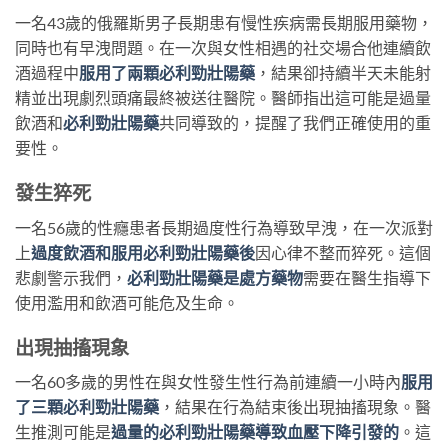
一名43歲的俄羅斯男子長期患有慢性疾病需長期服用藥物，
同時也有早洩問題。在一次與女性相遇的社交場合他連續飲
酒過程中
服用了兩顆必利勁壯陽藥
，結果卻持續半天未能射
精並出現劇烈頭痛最終被送往醫院。醫師指出這可能是過量
飲酒和
必利勁壯陽藥
共同導致的，提醒了我們正確使用的重
要性。
發生
猝死
一名56歲的性癮患者長期過度性行為導致早洩，在一次派對
上
過度飲酒和服用必利勁壯陽藥後
因心律不整而猝死。這個
悲劇警示我們，
必利勁壯陽藥是處方藥物
需要在醫生指導下
使用濫用和飲酒可能危及生命。
出現抽搐
現象
一名60多歲的男性在與女性發生性行為前連續一小時內
服用
了三顆必利勁壯陽藥
，結果在行為結束後出現抽搐現象。醫
生推測可能是
過量的必利勁壯陽藥導致血壓下降引發的
。這