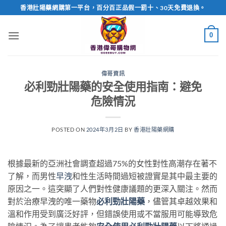
Skip
香港壯陽藥網購第一平台，百分百正品假一罰十、30天免費退換。
to
content
0
偉哥資訊
必利勁壯陽藥的安全使用指南：避免
危險情況
POSTED ON
2024年3月2日
BY
香港壯陽藥網購
根據最新的亞洲社會調查超過75%的女性對性高潮存在著不
了解，而男性
早洩
和性生活時間過短被證實是其中最主要的
原因之一。這突顯了人們對性健康議題的更深入關注。然而
對於治療早洩的唯一藥物
必利勁壯陽藥
，儘管其卓越效果和
溫和作用受到廣泛好評，但錯誤使用或不當服用可能導致危