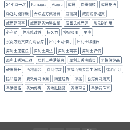
第
制、
無
24小時一次
Kamagra
Viagra
偉哥
偉哥價錢
偉哥犯法
全
洩〉
間
用
效
全
中
嘅
法、
多
勃起功能障礙
合法處方藥購買
威而鋼
威而鋼哪裡買
解
「隱
持
數
析〉
形
續
威而鋼萬寧
威而鋼香港醫生紙
屈臣氏威而鋼
常見副作用
係
中
壓
時
食
力」：
必利勁
性功能改善
持久力
按需服用
早洩
間、
法
點
副
唔
解
沒處方籤買威而鋼香港
犀利士副作用
犀利士哪裡買
作
對，
愈
用
副
犀利士屈臣氏
犀利士用法
犀利士萬寧
犀利士評價
嚟
一
作
愈
次
用
犀利士香港正品
犀利士香港藥房
犀利士香港購買
男性保健品
多
對
要
人
清〉
識
硬度提升
西地那非
貨到付款
買威而鋼要醫生紙嗎
達泊西汀
選
中
分
擇
輕
隱私包裝
雙效偉哥推薦
順豐送貨
頭痛
香港偉哥購買
用
重〉
藥
中
香港價格
香港優惠
香港壯陽藥
香港現貨
香港買偉哥
幫
自
己
重
回
軌
道？〉
中