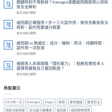
利
關鍵時刻不再軟掉？Kamagra液體威而鋼使用心得與
31
勁
7 月
安全全解析
（Priligy）
在
留言功能已關閉
正
〈關
確
鍵
用
威而鋼正確服用 7 步＋三大副作用：無效多數係食法
18
時
法
7 月
唔對，副作用要識分輕重
刻
全
在
留言功能已關閉
不
解
〈威
再
析：
而
軟
威而鋼 vs 樂威壯：成分、機制、用法、持續時間、
18
泌
鋼
掉？
7 月
副作用一次對清
尿
正
Kamagra
科
在
留言功能已關閉
確
液
醫
〈威
服
體
師
而
用
揭開男人床第間嘅「隱形壓力」：點解愈嚟愈多人
15
威
教
鋼
7
6 月
選擇用藥幫自己重回軌道？
而
你
vs
步
鋼
安
在
留言功能已關閉
樂
＋
使
全
〈揭
威
三
用
有
開
壯：
大
心
效
男
熱點關注
成
副
得
改
人
分、
作
與
善
床
機
用：
安
早
第
制、
無
24小時一次
Kamagra
Viagra
偉哥
偉哥價錢
偉哥犯法
全
洩〉
間
用
效
全
中
嘅
法、
多
勃起功能障礙
合法處方藥購買
威而鋼
威而鋼哪裡買
解