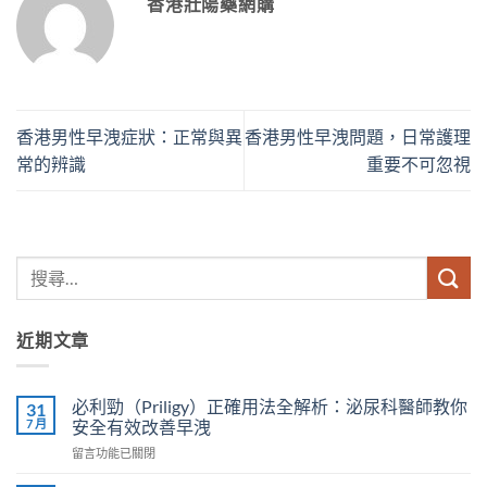
香港壯陽藥網購
香港男性早洩症狀：正常與異
香港男性早洩問題，日常護理
常的辨識
重要不可忽視
近期文章
必利勁（Priligy）正確用法全解析：泌尿科醫師教你
31
7 月
安全有效改善早洩
在
留言功能已關閉
〈必