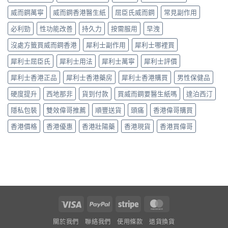
「隱
持
數
析〉
形
續
威而鋼萬寧
威而鋼香港醫生紙
屈臣氏威而鋼
常見副作用
係
中
壓
時
食
力」：
必利勁
性功能改善
持久力
按需服用
早洩
間、
法
點
副
唔
解
沒處方籤買威而鋼香港
犀利士副作用
犀利士哪裡買
作
對，
愈
用
副
犀利士屈臣氏
犀利士用法
犀利士萬寧
犀利士評價
嚟
一
作
愈
次
用
犀利士香港正品
犀利士香港藥房
犀利士香港購買
男性保健品
多
對
要
人
清〉
識
硬度提升
西地那非
貨到付款
買威而鋼要醫生紙嗎
達泊西汀
選
中
分
擇
輕
隱私包裝
雙效偉哥推薦
順豐送貨
頭痛
香港偉哥購買
用
重〉
藥
中
香港價格
香港優惠
香港壯陽藥
香港現貨
香港買偉哥
幫
自
己
重
回
軌
道？〉
中
Visa
PayPal
Stripe
MasterCard
關於我們
聯絡我們
使用條款
退貨換貨