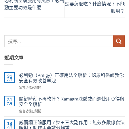
必利勁空腹服用有風險？必利
勁要怎麼吃？什麼情況下不能
勁主要功效是什麼
服用？
近期文章
必利勁（Priligy）正確用法全解析：泌尿科醫師教你
31
7 月
安全有效改善早洩
在
留言功能已關閉
〈必
利
關鍵時刻不再軟掉？Kamagra液體威而鋼使用心得與
31
勁
7 月
安全全解析
（Priligy）
在
留言功能已關閉
正
〈關
確
鍵
用
威而鋼正確服用 7 步＋三大副作用：無效多數係食法
18
時
法
7 月
唔對，副作用要識分輕重