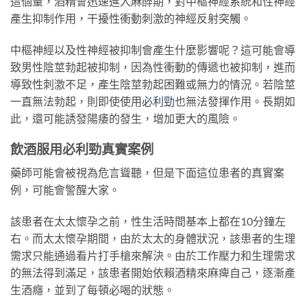
這個量，酒精會迅速進入麻醉期，對中樞神經系統和性神經
產生抑制作用，干擾性衝動刺激的神經反射突觸。
中樞神經以及性神經被抑制會產生什麼影響呢？這可能會導
致男性陰莖勃起被抑制，因為性衝動的傳遞也被抑制，進而
導致性刺激不足，產生陰莖勃起困難或無力的情況。若陰莖
一直無法勃起，則即使使用
必利勁
也無法發揮作用。長期如
此，還可能誘發陽痿的發生，增加更大的風險。
飲酒服用必利勁真實案例
藥師可能會被視為危言聳聽，但是下面這位患者的真實案
例，可能會警醒大家。
該患者在太太懷孕之前，性生活時間基本上都在10分鐘左
右。而太太懷孕期間，由於太太的身體狀況，該患者的生理
需求只能通過看片打手槍來解決。由於工作壓力和生理需求
的無法得到滿足，該患者開始依賴酒精來麻痺自己，逐漸產
生酒癮，並到了每頓必喝的狀態。