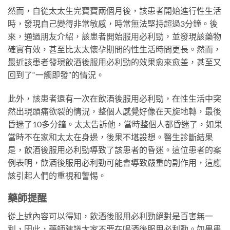
然而，自從太太生完寶寶兩個月後，該患者開始進行性生活
時，發現自己變得非常敏感，時常無法堅持超過3分鐘。後
來，通過朋友介紹，該患者開始服用必利勁，並發現該藥物
確實有效，甚至比太太懷孕期間的性生活時間更長。然而，
最近該患者發現飲酒後服用必利勁的效果愈來愈差，甚至又
回到了“一觸即發”的情況。
此外，該患者還有一次在飲酒後服用必利勁，在性生活中突
然出現頭痛欲裂的情況，整個人感覺好像在天旋地轉，最後
昏迷了10多分鐘。太太告訴他，當時整個人都昏迷了，如果
當時不在家和太太在身邊，後果不堪設想。醫生診斷結果
是，飲酒後服用必利勁導致了該患者的昏迷。這位患者的案
例表明，飲酒後服用必利勁可能會導致嚴重的副作用，這應
該引起人們的重視和警惕。
藥師提醒
從上述內容可以得知，飲酒後服用必利勁絕對是百害無一
利，因此，藥師建議大家不要在喝酒後服用必利勁。如果患