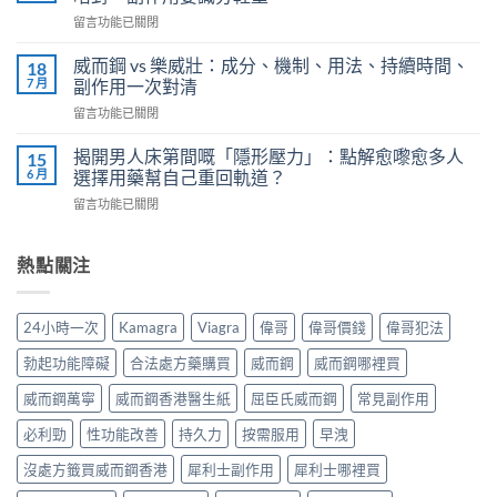
刻
全
在
留言功能已關閉
不
解
〈威
再
析：
而
軟
威而鋼 vs 樂威壯：成分、機制、用法、持續時間、
18
泌
鋼
掉？
7 月
副作用一次對清
尿
正
Kamagra
科
在
留言功能已關閉
確
液
醫
〈威
服
體
師
而
用
揭開男人床第間嘅「隱形壓力」：點解愈嚟愈多人
15
威
教
鋼
7
6 月
選擇用藥幫自己重回軌道？
而
你
vs
步
鋼
安
在
留言功能已關閉
樂
＋
使
全
〈揭
威
三
用
有
開
壯：
大
心
效
男
熱點關注
成
副
得
改
人
分、
作
與
善
床
機
用：
安
早
第
制、
無
24小時一次
Kamagra
Viagra
偉哥
偉哥價錢
偉哥犯法
全
洩〉
間
用
效
全
中
嘅
法、
多
勃起功能障礙
合法處方藥購買
威而鋼
威而鋼哪裡買
解
「隱
持
數
析〉
形
續
威而鋼萬寧
威而鋼香港醫生紙
屈臣氏威而鋼
常見副作用
係
中
壓
時
食
力」：
必利勁
性功能改善
持久力
按需服用
早洩
間、
法
點
副
唔
解
沒處方籤買威而鋼香港
犀利士副作用
犀利士哪裡買
作
對，
愈
用
副