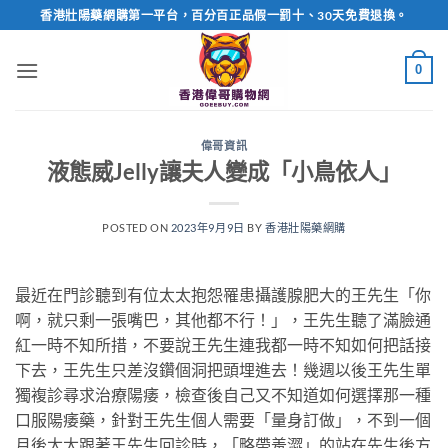
Skip
香港壯陽藥網購第一平台，百分百正品假一罰十、30天免費退換。
to
content
0
偉哥資訊
液態威Jelly讓夫人變成「小鳥依人」
POSTED ON
2023年9月9日
BY
香港壯陽藥網購
最近在門診聽到有位太太抱怨罹患攝護腺肥大的王先生「你
啊，就只剩一張嘴巴，其他都不行！」，王先生聽了滿臉通
紅一時不知所措，不要說王先生連我都一時不知如何把話接
下去，王先生只差沒鑽個洞把頭埋進去！幾週以後王先生單
獨複診尋求治療陽痿，檢查後自己又不知道如何選擇那一種
口服陽痿藥，針對王先生個人需要「量身訂做」，不到一個
月後太太跟著王先生回診時，「略帶羞澀」的站在先生後方