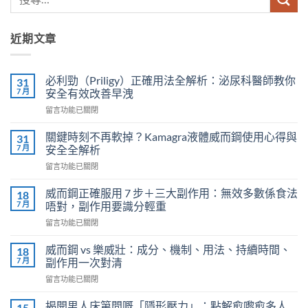
近期文章
必利勁（Priligy）正確用法全解析：泌尿科醫師教你
31
7 月
安全有效改善早洩
在
留言功能已關閉
〈必
利
關鍵時刻不再軟掉？Kamagra液體威而鋼使用心得與
31
勁
7 月
安全全解析
（Priligy）
在
留言功能已關閉
正
〈關
確
鍵
用
威而鋼正確服用 7 步＋三大副作用：無效多數係食法
18
時
法
7 月
唔對，副作用要識分輕重
刻
全
在
留言功能已關閉
不
解
〈威
再
析：
而
軟
威而鋼 vs 樂威壯：成分、機制、用法、持續時間、
18
泌
鋼
掉？
7 月
副作用一次對清
尿
正
Kamagra
科
在
留言功能已關閉
確
液
醫
〈威
服
體
師
而
用
揭開男人床第間嘅「隱形壓力」：點解愈嚟愈多人
15
威
教