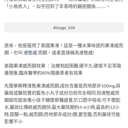
「小鳥依人」，似乎回到了年青時的親密關係………。
#image_title
原來，他是服用了泰國果凍！這是一種水果味道的果凍威而
鋼，也叫
液態威
而鋼，或者直接稱為液態威!
泰國果凍威而鋼效果 ：治療勃起困難,硬不久,硬度不足等陽
痿現象,臨床醫學約80%陽痿患者有效果
先簡單解釋液態果凍威而鋼,成份含量是西地那非100mg,與
藥局或醫院賣的藍色小丸子成份功效完全相同,但液態威而
鋼錠吃起來像小孩子糖漿那種感覺,於口腔中吸收,可不需配
水,藥效比傳統威而鋼快,最大藥效期約4-6小時,最長約12小
時,提醒一點,威而鋼(西地那非成份)類,要空腹,否則藥效可能
影響不小