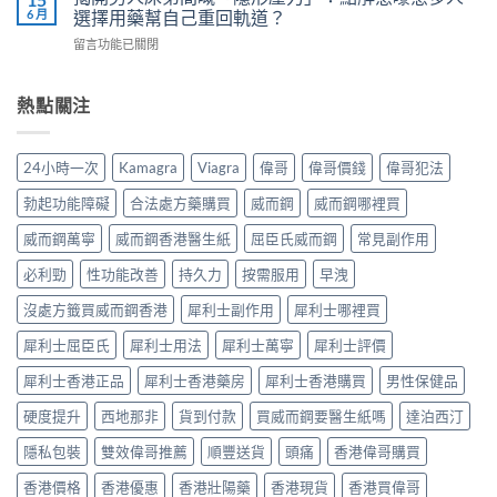
鋼
7
6 月
選擇用藥幫自己重回軌道？
而
你
vs
步
鋼
安
在
留言功能已關閉
樂
＋
使
全
〈揭
威
三
用
有
開
壯：
大
心
效
男
熱點關注
成
副
得
改
人
分、
作
與
善
床
機
用：
安
早
第
制、
無
24小時一次
Kamagra
Viagra
偉哥
偉哥價錢
偉哥犯法
全
洩〉
間
用
效
全
中
嘅
法、
多
勃起功能障礙
合法處方藥購買
威而鋼
威而鋼哪裡買
解
「隱
持
數
析〉
形
續
威而鋼萬寧
威而鋼香港醫生紙
屈臣氏威而鋼
常見副作用
係
中
壓
時
食
力」：
必利勁
性功能改善
持久力
按需服用
早洩
間、
法
點
副
唔
解
沒處方籤買威而鋼香港
犀利士副作用
犀利士哪裡買
作
對，
愈
用
副
犀利士屈臣氏
犀利士用法
犀利士萬寧
犀利士評價
嚟
一
作
愈
次
用
犀利士香港正品
犀利士香港藥房
犀利士香港購買
男性保健品
多
對
要
人
清〉
識
硬度提升
西地那非
貨到付款
買威而鋼要醫生紙嗎
達泊西汀
選
中
分
擇
輕
隱私包裝
雙效偉哥推薦
順豐送貨
頭痛
香港偉哥購買
用
重〉
藥
中
香港價格
香港優惠
香港壯陽藥
香港現貨
香港買偉哥
幫