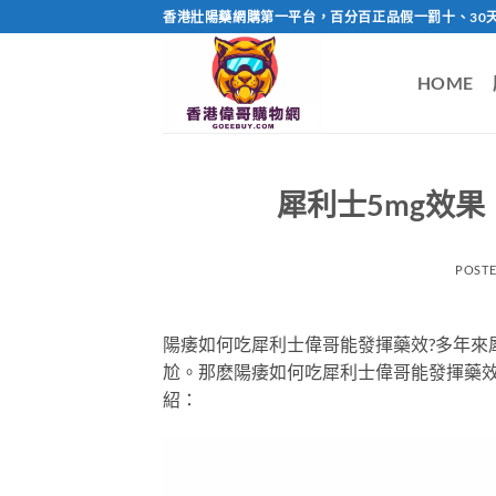
Skip
香港壯陽藥網購第一平台，百分百正品假一罰十、30
to
content
HOME
犀利士5mg效
POST
陽痿如何吃犀利士偉哥能發揮藥效?多年來
尬。那麽陽痿如何吃犀利士偉哥能發揮藥效
紹：