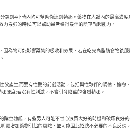
30分鐘到4小時內均可幫助你達到勃起。藥物在人體內的最高濃度
效力最強的時候,可以幫助患者獲得最佳的陰莖勃起能力。
用，因為物可能影響藥物的吸收和效果，若在吃完高脂肪食物後服
效。
待性欲產生,而要有性愛的前戲活動，包括與性夥伴的調情、擁吻
勃起硬度;若沒有性刺激，不會引發陰莖的強烈勃起。
意的陰莖勃起，有些男人可能不甘心浪費大好的時機和破壞良好的
以明顯增加藥物引起的風險，並可能因此招致不必要的不良反應