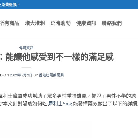
天免費退換。
所有商品
增大增粗
延時助勃
健康資訊
聯絡我們
偉哥資訊
果：能讓他感受到不一樣的滿足感
ED ON
2023年9月2日
BY
香港壯陽藥網購
犀利士偉哥成功幫助了眾多男性重拾雄風，擺脫了男性不舉的尷
?本文針對陽痿如何吃
犀利士5mg
能發揮藥效做出了以下的詳細