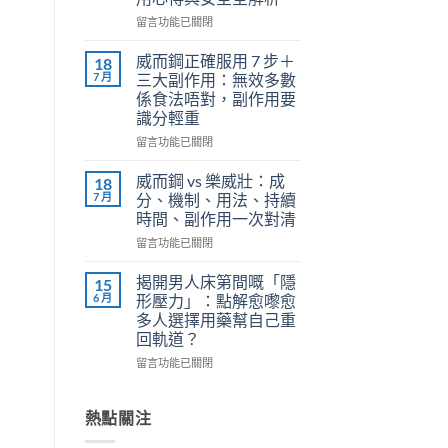
正
在
確
留言功能已關閉
〈關
用
鍵
法
威而鋼正確服用 7 步＋
18
時
全
7 月
三大副作用：無效多數
刻
解
係食法唔對，副作用要
不
析：
識分輕重
再
泌
軟
尿
在
留言功能已關閉
掉？
科
〈威
Kamagra
醫
而
威而鋼 vs 樂威壯：成
18
液
師
鋼
7 月
分、機制、用法、持續
體
教
正
時間、副作用一次對清
威
你
確
而
在
安
服
留言功能已關閉
鋼
〈威
全
用
使
而
有
7
揭開男人床第間嘅「隱
15
用
鋼
效
步
6 月
形壓力」：點解愈嚟愈
心
vs
改
＋
多人選擇用藥幫自己重
得
樂
善
三
回軌道？
與
威
早
大
安
壯：
洩〉
副
在
留言功能已關閉
全
成
中
作
〈揭
全
分、
用：
開
解
機
無
男
熱點關注
析〉
制、
效
人
中
用
多
床