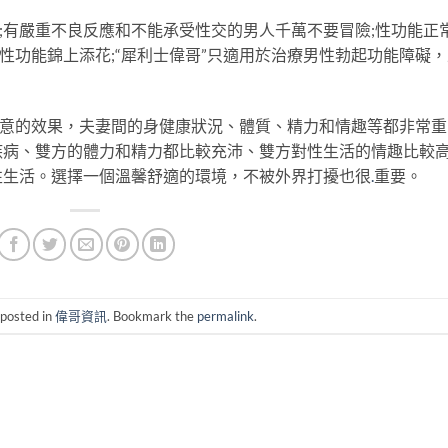
果;有嚴重不良反應和不能承受性交的男人千萬不要冒險;性功能正
性功能錦上添花;“犀利士偉哥”只適用於治療男性勃起功能障礙
滿意的效果，夫妻間的身健康狀況、體質、精力和情趣等都非常重
疾病、雙方的體力和精力都比較充沛、雙方對性生活的情趣比較
性生活。選擇一個溫馨舒適的環境，不被外界打擾也很
.
重要。
 posted in
偉哥資訊
. Bookmark the
permalink
.