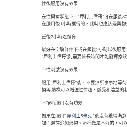
性後服用沒有效果
在性興奮狀態下，“犀利士偉哥”可在服後
在服用後1小時獲得的，此時也應該是藥物
飯後2小時吃傷身
最好在空腹條件下或在飯後2小時以後服
“犀利士偉哥”,則需要較長時間才能發揮療
不性刺激沒有效果
服用“犀利士偉哥”後，不要無所事事地等
摸等,這樣可以增強性情趣、感受和陰莖的
不按時服用沒有功效
如果在服用“
犀利士5毫克
”後沒有獲得滿
趣而選擇追加藥物。這樣做是不好的，可