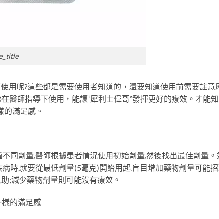
_title
如何使用呢?這些都是需要使用者知道的，還要知道使用前需要註意
在醫師指導下使用，能讓“犀利士偉哥”發揮更好的療效。才能知
樣的滿足感。
克3種不同劑量,醫師根據患者情況使用初始劑量,然後找出最佳劑量。
病時,就要從最低劑量(5毫克)開始用起.盲目增加藥物劑量可能招
助;減少藥物劑量則可能沒有療效。
一樣的滿足感