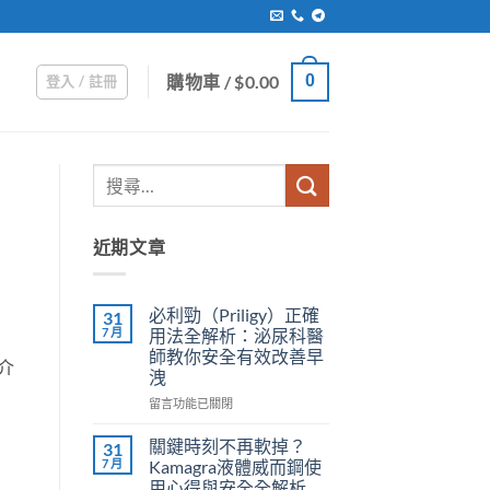
購物車 /
$
0.00
0
登入 / 註冊
近期文章
必利勁（Priligy）正確
31
7 月
用法全解析：泌尿科醫
師教你安全有效改善早
介
洩
在
留言功能已關閉
〈必
利
關鍵時刻不再軟掉？
31
勁
7 月
Kamagra液體威而鋼使
（Priligy）
用心得與安全全解析