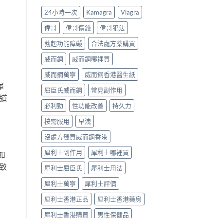
法、
數
第
24小時一次
Kamagra
Viagra
持
係
間
續
食
嘅
偉哥
偉哥價錢
偉哥犯法
時
法
「隱
間、
唔
形
勃起功能障礙
合法處方藥購買
副
對，
壓
作
副
力」：
威而鋼
威而鋼哪裡買
用
作
點
一
用
解
威而鋼萬寧
威而鋼香港醫生紙
次
要
愈
犀
屈臣氏威而鋼
常見副作用
對
識
嚟
道
清〉
分
愈
必利勁
性功能改善
持久力
中
輕
多
重〉
人
按需服用
早洩
中
選
擇
沒處方籤買威而鋼香港
用
藥
犀利士副作用
犀利士哪裡買
如
幫
自
致
犀利士屈臣氏
犀利士用法
己
重
犀利士萬寧
犀利士評價
回
軌
犀利士香港正品
犀利士香港藥房
道？〉
犀利士香港購買
男性保健品
中