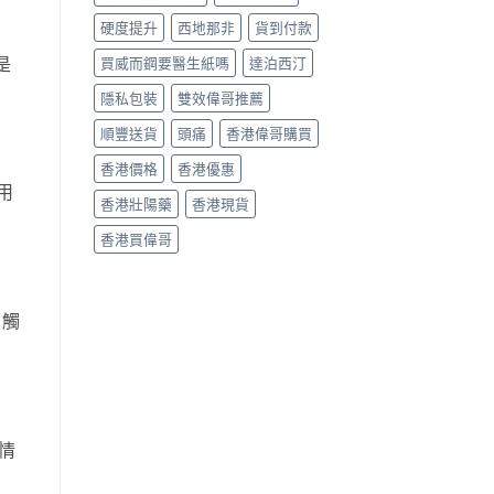
硬度提升
西地那非
貨到付款
是
買威而鋼要醫生紙嗎
達泊西汀
隱私包裝
雙效偉哥推薦
順豐送貨
頭痛
香港偉哥購買
香港價格
香港優惠
用
香港壯陽藥
香港現貨
香港買偉哥
、觸
情
。