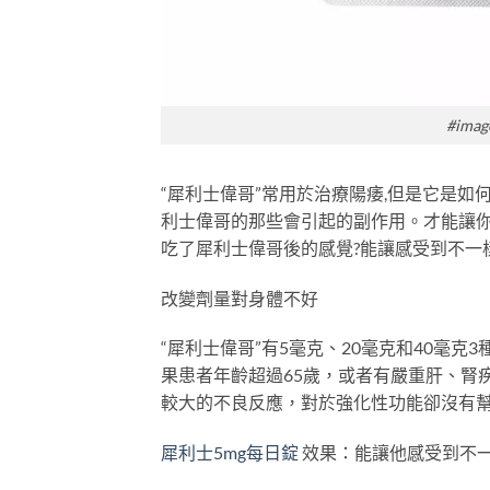
#image
“犀利士偉哥”常用於治療陽痿,但是它是
利士偉哥的那些會引起的副作用。才能讓你
吃了犀利士偉哥後的感覺?能讓感受到不一
改變劑量對身體不好
“犀利士偉哥”有5毫克、20毫克和40毫
果患者年齡超過65歲，或者有嚴重肝、腎疾
較大的不良反應，對於強化性功能卻沒有幫
犀利士5mg每日錠
效果：能讓他感受到不