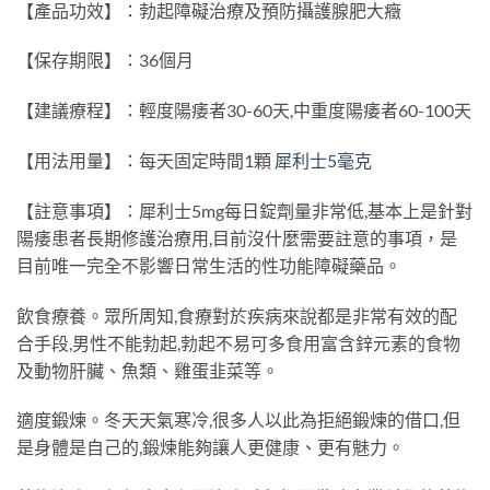
【產品功效】：勃起障礙治療及預防攝護腺肥大癥
【保存期限】：36個月
【建議療程】：輕度陽痿者30-60天,中重度陽痿者60-100天
【用法用量】：每天固定時間1顆
犀利士5毫克
【註意事項】：犀利士5mg每日錠劑量非常低,基本上是針對
陽痿患者長期修護治療用,目前沒什麼需要註意的事項，是
目前唯一完全不影響日常生活的性功能障礙藥品。
飲食療養。眾所周知,食療對於疾病來說都是非常有效的配
合手段,男性不能勃起,勃起不易可多食用富含鋅元素的食物
及動物肝臟、魚類、雞蛋韭菜等。
適度鍛煉。冬天天氣寒冷,很多人以此為拒絕鍛煉的借口,但
是身體是自己的,鍛煉能夠讓人更健康、更有魅力。