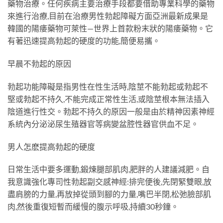
藥物治療。任何疾病主要治療手段都要借助專業科學的藥物
來進行治療,目前在治療男性勃起障礙方面亞洲最新成果是
韓國的陽痿藥物可萊性—世界上首款粉末狀的陽痿藥物。它
有著迅速提高勃起的硬度的功能,簡便易攜。
早晨不勃起的原因
勃起功能障礙是指男性在性生活時,陰莖不能勃起或勃起不
堅或勃起不持久,不能完成正常性生活,或陰莖根本無法插入
陰道進行性交。勃起不持久的原因一般是由於精神因素神經
系統內分泌泌尿生殖器官等病變盆腔性器官供血不足。
男人怎麽提高勃起的硬度
日常生活中要多運動,鍛煉腿部肌肉,肥胖的人建議減肥。自
我意識強化專司性勃起副交感神經:排完便後,先閉緊雙眼,放
盡肩膀的力量,再放掉從頭到腳的力量,嘴巴半閉,松弛臉部肌
肉,然後重復短暫而緩慢的腹示呼吸,持續30秒鐘。