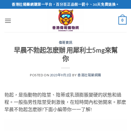
Skip
香港壯陽藥網購第一平台，百分百正品假一罰十、30天免費退換。
to
content
0
偉哥資訊
早晨不勃起怎麽辦 用犀利士5mg來幫
你
POSTED ON
2023年9月2日
BY
香港壯陽藥網購
勃起，是指動物的陰莖、陰蒂或乳頭膨脹變硬的狀態和過
程。一般指男性陰莖受刺激後，在短時間內松弛開來。那麽
早晨不勃起怎麽辦?下面小編帶你一一了解!