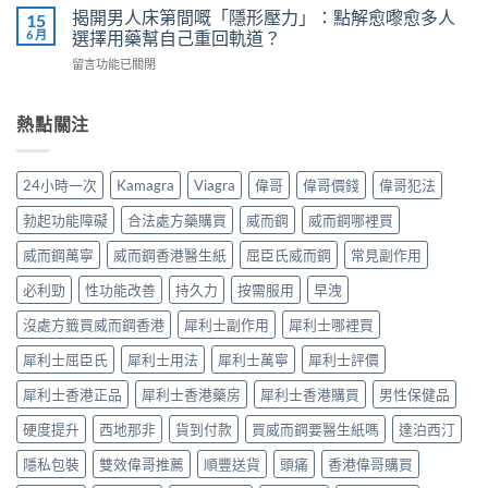
師
而
用
揭開男人床第間嘅「隱形壓力」：點解愈嚟愈多人
15
威
教
鋼
7
6 月
選擇用藥幫自己重回軌道？
而
你
vs
步
鋼
安
在
留言功能已關閉
樂
＋
使
全
〈揭
威
三
用
有
開
壯：
大
心
效
男
熱點關注
成
副
得
改
人
分、
作
與
善
床
機
用：
安
早
第
制、
無
24小時一次
Kamagra
Viagra
偉哥
偉哥價錢
偉哥犯法
全
洩〉
間
用
效
全
中
嘅
法、
多
勃起功能障礙
合法處方藥購買
威而鋼
威而鋼哪裡買
解
「隱
持
數
析〉
形
續
威而鋼萬寧
威而鋼香港醫生紙
屈臣氏威而鋼
常見副作用
係
中
壓
時
食
力」：
必利勁
性功能改善
持久力
按需服用
早洩
間、
法
點
副
唔
解
沒處方籤買威而鋼香港
犀利士副作用
犀利士哪裡買
作
對，
愈
用
副
犀利士屈臣氏
犀利士用法
犀利士萬寧
犀利士評價
嚟
一
作
愈
次
用
犀利士香港正品
犀利士香港藥房
犀利士香港購買
男性保健品
多
對
要
人
清〉
識
硬度提升
西地那非
貨到付款
買威而鋼要醫生紙嗎
達泊西汀
選
中
分
擇
輕
隱私包裝
雙效偉哥推薦
順豐送貨
頭痛
香港偉哥購買
用
重〉