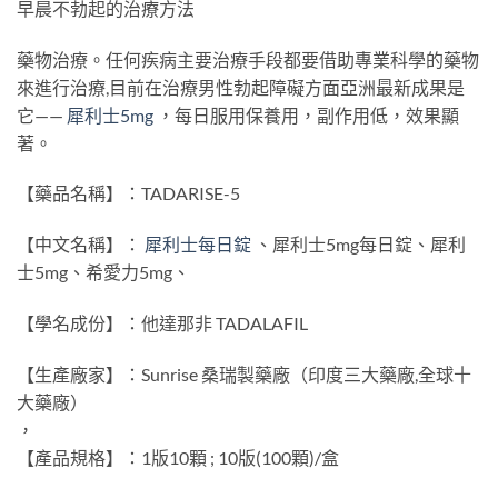
早晨不勃起的治療方法
藥物治療。任何疾病主要治療手段都要借助專業科學的藥物
來進行治療,目前在治療男性勃起障礙方面亞洲最新成果是
它——
犀利士5mg
，每日服用保養用，副作用低，效果顯
著。
【藥品名稱】：TADARISE-5
【中文名稱】：
犀利士每日錠
、犀利士5mg每日錠、犀利
士5mg、希愛力5mg、
【學名成份】：他達那非 TADALAFIL
【生產廠家】：Sunrise 桑瑞製藥廠（印度三大藥廠,全球十
大藥廠）
，
【產品規格】：1版10顆 ; 10版(100顆)/盒