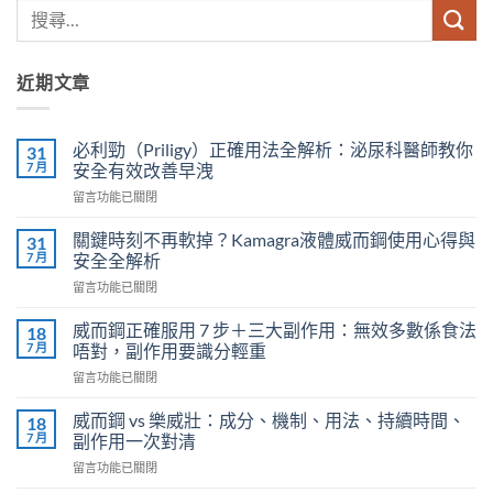
近期文章
必利勁（Priligy）正確用法全解析：泌尿科醫師教你
31
7 月
安全有效改善早洩
在
留言功能已關閉
〈必
利
關鍵時刻不再軟掉？Kamagra液體威而鋼使用心得與
31
勁
7 月
安全全解析
（Priligy）
在
留言功能已關閉
正
〈關
確
鍵
用
威而鋼正確服用 7 步＋三大副作用：無效多數係食法
18
時
法
7 月
唔對，副作用要識分輕重
刻
全
在
留言功能已關閉
不
解
〈威
再
析：
而
軟
威而鋼 vs 樂威壯：成分、機制、用法、持續時間、
18
泌
鋼
掉？
7 月
副作用一次對清
尿
正
Kamagra
科
在
留言功能已關閉
確
液
醫
〈威
服
體