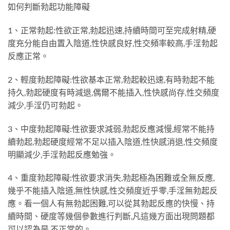
如何判斷勃起功能障礙
1、正常勃起:性欲正常,勃起迅速,持續時間可至完成射精,硬
度充分能自由置入陰道,性快感良好,性交頻率較高,手淫勃起
反應正常。
2、輕度勃起障礙:性欲基本正常,勃起較迅速,有時勃起不能
持久,勃起硬度有時減退,偶爾不能插入,性快感尚存,性交頻度
減少,手淫仍可勃起。
3、中度勃起障礙:性欲要求減弱,勃起反應減慢,經常不能持
續勃起,勃起硬度經常不足以插入陰道,性快感消退,性交頻度
明顯減少,手淫勃起反應勉強。
4、重度勃起障礙:性欲要求消失,勃起極為困難或全無反應,
幾乎不能插入陰道,無性快感,性交頻度近乎零,手淫無勃起反
應。看一個人有無勃起困難,可以從其勃起反應的快慢、持
續時間、硬度等幾個參數進行判斷,凡這幾方面出現問題都
可以認為是
.
不正常的。