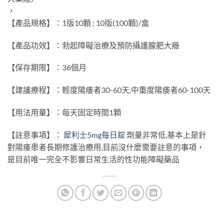
，
【產品規格】：1版10顆 ; 10版(100顆)/盒
【產品功效】：勃起障礙治療及預防攝護腺肥大癥
【保存期限】：36個月
【建議療程】：輕度陽痿者30-60天,中重度陽痿者60-100天
【用法用量】：每天固定時間1顆
【註意事項】：
犀利士5mg每日錠
劑量非常低,基本上是針
對陽痿患者長期修護治療用,目前沒什麼需要註意的事項，
是目前唯一完全不影響日常生活的性功能障礙藥品