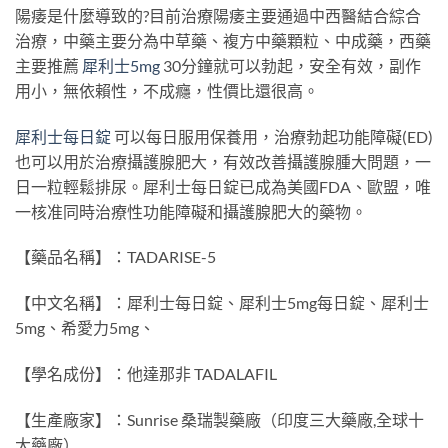
陽痿是什麼導致的?目前治療陽痿主要通過中西醫結合綜合
治療，中藥主要分為中草藥、複方中藥顆粒、中成藥，西藥
主要推薦
犀利士5mg
30分鐘就可以勃起，安全有效，副作
用小，無依賴性，不成癮，性價比還很高。
犀利士每日錠
可以每日服用保養用，治療勃起功能障礙(ED)
也可以用於治療攝護腺肥大，有效改善攝護腺腫大問題，一
日一粒輕鬆排尿。犀利士每日錠已成為美國FDA、歐盟，唯
一核准同時治療性功能障礙和攝護腺肥大的藥物。
【藥品名稱】：TADARISE-5
【中文名稱】：犀利士每日錠、犀利士5mg每日錠、犀利士
5mg、希愛力5mg、
【學名成份】：他達那非 TADALAFIL
【生產廠家】：Sunrise 桑瑞製藥廠（印度三大藥廠,全球十
大藥廠）