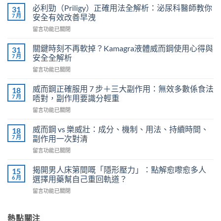
必利勁（Priligy）正確用法全解析：泌尿科醫師教你
31
7 月
安全有效改善早洩
在
留言功能已關閉
〈必
利
關鍵時刻不再軟掉？Kamagra液體威而鋼使用心得與
31
勁
7 月
安全全解析
（Priligy）
在
留言功能已關閉
正
〈關
確
鍵
用
威而鋼正確服用 7 步＋三大副作用：無效多數係食法
18
時
法
7 月
唔對，副作用要識分輕重
刻
全
在
留言功能已關閉
不
解
〈威
再
析：
而
軟
威而鋼 vs 樂威壯：成分、機制、用法、持續時間、
18
泌
鋼
掉？
7 月
副作用一次對清
尿
正
Kamagra
科
在
留言功能已關閉
確
液
醫
〈威
服
體
師
而
用
揭開男人床第間嘅「隱形壓力」：點解愈嚟愈多人
15
威
教
鋼
7
6 月
選擇用藥幫自己重回軌道？
而
你
vs
步
鋼
安
在
留言功能已關閉
樂
＋
使
全
〈揭
威
三
用
有
開
壯：
大
心
效
男
熱點關注
成
副
得