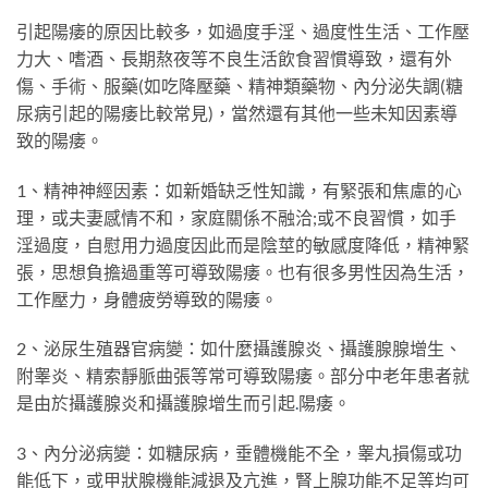
引起陽痿的原因比較多，如過度手淫、過度性生活、工作壓
力大、嗜酒、長期熬夜等不良生活飲食習慣導致，還有外
傷、手術、服藥(如吃降壓藥、精神類藥物、內分泌失調(糖
尿病引起的陽痿比較常見)，當然還有其他一些未知因素導
致的陽痿。
1、精神神經因素：如新婚缺乏性知識，有緊張和焦慮的心
理，或夫妻感情不和，家庭關係不融洽;或不良習慣，如手
淫過度，自慰用力過度因此而是陰莖的敏感度降低，精神緊
張，思想負擔過重等可導致陽痿。也有很多男性因為生活，
工作壓力，身體疲勞導致的陽痿。
2、泌尿生殖器官病變：如什麼攝護腺炎、攝護腺腺增生、
附睾炎、精索靜脈曲張等常可導致陽痿。部分中老年患者就
是由於攝護腺炎和攝護腺增生而引起
.
陽痿。
3、內分泌病變：如糖尿病，垂體機能不全，睾丸損傷或功
能低下，或甲狀腺機能減退及亢進，腎上腺功能不足等均可