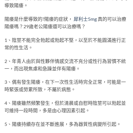
導致陽痿。
陽痿是什麼導致的?陽痿的症狀，
犀利士5mg
真的可以治療
陽痿嗎？29歲老公陽痿還可以治療嗎？
1、陰莖不能完全勃起或勃起不堅，以至於不能圓滿進行正
常的性生活。
2、年青人由於與性夥伴情感交流不充分或性行為習慣不統
一，而出現焦慮和急躁並伴有陽痿。
3、偶有發生陽痿，在下一次性生活時完全正常，可能是一
時緊張或勞累所致，不屬於病態。
4、陽痿雖然頻繁發生，但於清晨或自慰時陰莖可以勃起並
可維持一段時間，多是由心理因素引起。
5、陽痿持續存在並不斷進展，多為器質性病變所引起。