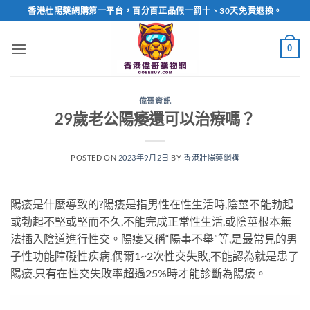
Skip
香港壯陽藥網購第一平台，百分百正品假一罰十、30天免費退換。
to
content
0
偉哥資訊
29歲老公陽痿還可以治療嗎？
POSTED ON
2023年9月2日
BY
香港壯陽藥網購
陽痿是什麼導致的?陽痿是指男性在性生活時,陰莖不能勃起
或勃起不堅或堅而不久,不能完成正常性生活,或陰莖根本無
法插入陰道進行性交。陽痿又稱“陽事不舉”等,是最常見的男
子性功能障礙性疾病.偶爾1~2次性交失敗,不能認為就是患了
陽痿.只有在性交失敗率超過25%時才能診斷為陽痿。