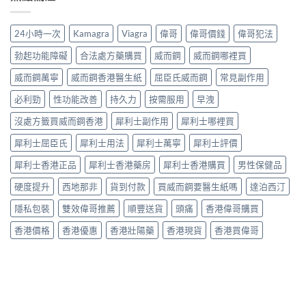
改
人
分、
作
與
善
床
機
用：
安
早
第
制、
無
24小時一次
Kamagra
Viagra
偉哥
偉哥價錢
偉哥犯法
全
洩〉
間
用
效
全
中
嘅
法、
多
勃起功能障礙
合法處方藥購買
威而鋼
威而鋼哪裡買
解
「隱
持
數
析〉
形
續
威而鋼萬寧
威而鋼香港醫生紙
屈臣氏威而鋼
常見副作用
係
中
壓
時
食
力」：
必利勁
性功能改善
持久力
按需服用
早洩
間、
法
點
副
唔
解
沒處方籤買威而鋼香港
犀利士副作用
犀利士哪裡買
作
對，
愈
用
副
犀利士屈臣氏
犀利士用法
犀利士萬寧
犀利士評價
嚟
一
作
愈
次
用
犀利士香港正品
犀利士香港藥房
犀利士香港購買
男性保健品
多
對
要
人
清〉
識
硬度提升
西地那非
貨到付款
買威而鋼要醫生紙嗎
達泊西汀
選
中
分
擇
輕
隱私包裝
雙效偉哥推薦
順豐送貨
頭痛
香港偉哥購買
用
重〉
藥
中
香港價格
香港優惠
香港壯陽藥
香港現貨
香港買偉哥
幫
自
己
重
回
軌
道？〉