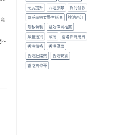
硬度提升
西地那非
貨到付款
買威而鋼要醫生紙嗎
達泊西汀
畢竟
隱私包裝
雙效偉哥推薦
順豐送貨
頭痛
香港偉哥購買
用～
香港價格
香港優惠
香港壯陽藥
香港現貨
香港買偉哥