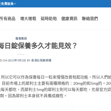
天免費退換。
所有商品
增大增粗
延時助勃
健康資訊
聯絡我們
偉哥資訊
g每日錠保養多久才能見效？
ED ON
2023年9月2日
BY
香港壯陽藥網購
，所以它可以作為保養每日一粒來慢慢改善勃起功能，所以人們
目前市場上的犀利士主要有兩種規格的：20mg的和5mg的。20
每天都吃，而犀利士5mg的犀利士則可以每天都吃，也是官方
抑制劑。因為犀利士本身就不具備成癮性。