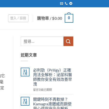
購物車 /
$
0.00
0
登入 / 註冊
近期文章
必利勁（Priligy）正確
31
7 月
用法全解析：泌尿科醫
給它
師教你安全有效改善早
毫
洩
認定
在
留言功能已關閉
〈必
利
關鍵時刻不再軟掉？
31
勁
7 月
Kamagra液體威而鋼使
（Priligy）
用心得與安全全解析