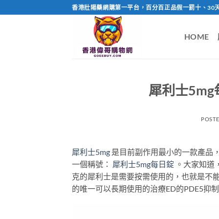
Skip
香港壯陽藥網購第一平台，百分百正品假一罰十、30
to
content
HOME
犀利士5m
POST
犀利士5mg
是目前副作用最小的一款產品
一個稱號：
犀利士5mg每日錠
。大家知道，
克的犀利士是需要按需使用的，也就是不能
的唯一可以長期使用的治療ED的PDE5