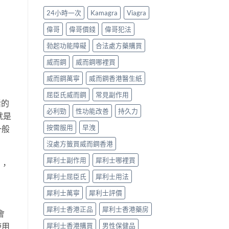
法、
數
第
24小時一次
Kamagra
Viagra
持
係
間
續
食
嘅
偉哥
偉哥價錢
偉哥犯法
時
法
「隱
間、
唔
形
勃起功能障礙
合法處方藥購買
副
對，
壓
作
副
力」：
威而鋼
威而鋼哪裡買
用
作
點
一
用
解
威而鋼萬寧
威而鋼香港醫生紙
次
要
愈
屈臣氏威而鋼
常見副作用
對
識
嚟
活的
清〉
分
愈
必利勁
性功能改善
持久力
中
輕
多
就是
重〉
人
按需服用
早洩
一般
中
選
擇
沒處方籤買威而鋼香港
用
藥
犀利士副作用
犀利士哪裡買
用，
幫
自
犀利士屈臣氏
犀利士用法
己
重
犀利士萬寧
犀利士評價
回
軌
犀利士香港正品
犀利士香港藥房
會
道？〉
犀利士香港購買
男性保健品
使用
中