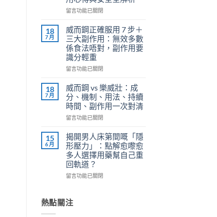
正
在
確
留言功能已關閉
〈關
用
鍵
法
威而鋼正確服用 7 步＋
18
時
全
7 月
三大副作用：無效多數
刻
解
係食法唔對，副作用要
不
析：
識分輕重
再
泌
軟
尿
在
留言功能已關閉
掉？
科
〈威
Kamagra
醫
而
威而鋼 vs 樂威壯：成
18
液
師
鋼
7 月
分、機制、用法、持續
體
教
正
時間、副作用一次對清
威
你
確
而
在
安
服
留言功能已關閉
鋼
〈威
全
用
使
而
有
7
揭開男人床第間嘅「隱
15
用
鋼
效
步
6 月
形壓力」：點解愈嚟愈
心
vs
改
＋
多人選擇用藥幫自己重
得
樂
善
三
回軌道？
與
威
早
大
安
壯：
洩〉
副
在
留言功能已關閉
全
成
中
作
〈揭
全
分、
用：
開
解
機
無
男
熱點關注
析〉
制、
效
人
中
用
多
床