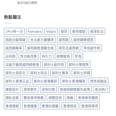
鋼
安
在
留言功能已關閉
樂
＋
使
全
〈揭
威
三
用
有
開
壯：
大
心
效
男
熱點關注
成
副
得
改
人
分、
作
與
善
床
機
用：
安
早
第
制、
無
24小時一次
Kamagra
Viagra
偉哥
偉哥價錢
偉哥犯法
全
洩〉
間
用
效
全
中
嘅
法、
多
勃起功能障礙
合法處方藥購買
威而鋼
威而鋼哪裡買
解
「隱
持
數
析〉
形
續
威而鋼萬寧
威而鋼香港醫生紙
屈臣氏威而鋼
常見副作用
係
中
壓
時
食
力」：
必利勁
性功能改善
持久力
按需服用
早洩
間、
法
點
副
唔
解
沒處方籤買威而鋼香港
犀利士副作用
犀利士哪裡買
作
對，
愈
用
副
犀利士屈臣氏
犀利士用法
犀利士萬寧
犀利士評價
嚟
一
作
愈
次
用
犀利士香港正品
犀利士香港藥房
犀利士香港購買
男性保健品
多
對
要
人
清〉
識
硬度提升
西地那非
貨到付款
買威而鋼要醫生紙嗎
達泊西汀
選
中
分
擇
輕
隱私包裝
雙效偉哥推薦
順豐送貨
頭痛
香港偉哥購買
用
重〉
藥
中
香港價格
香港優惠
香港壯陽藥
香港現貨
香港買偉哥
幫
自