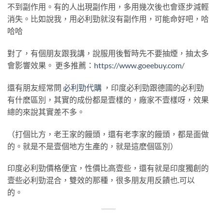
不到副作用。有的人出現副作用，多用幾次後也會逐步減輕
消失。比如說我，用必利勁就沒有副作用，可能命好吧，哈
哈哈
對了，有個朋友跟我講，說服用後暫時先不要抽煙，抽太多
會影響效果。 更多推薦：
https://www.goeebuy.com
/
還有朋友經常問
必利勁代購
，印度必利勁跟德國的必利勁
有什麽區別，其實的成份都是壹樣的，廠家不壹樣呀，效果
總的來說其實差不多。
（打個比方，老王家的饅頭，還有老李家的饅頭，都是面做
的。就是不是壹個地方生產的，就是這麽個區別）
印度必利勁價格便宜，性價比高壹些，還有就是印度獨創的
壹些必利勁混合，雙效的那種，很多朋友用反饋也
.
可以
的。