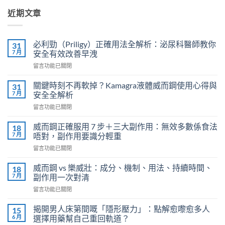
近期文章
必利勁（Priligy）正確用法全解析：泌尿科醫師教你
31
7 月
安全有效改善早洩
在
留言功能已關閉
〈必
利
關鍵時刻不再軟掉？Kamagra液體威而鋼使用心得與
31
勁
7 月
安全全解析
（Priligy）
在
留言功能已關閉
正
〈關
確
鍵
用
威而鋼正確服用 7 步＋三大副作用：無效多數係食法
18
時
法
7 月
唔對，副作用要識分輕重
刻
全
在
留言功能已關閉
不
解
〈威
再
析：
而
軟
威而鋼 vs 樂威壯：成分、機制、用法、持續時間、
18
泌
鋼
掉？
7 月
副作用一次對清
尿
正
Kamagra
科
在
留言功能已關閉
確
液
醫
〈威
服
體
師
而
用
揭開男人床第間嘅「隱形壓力」：點解愈嚟愈多人
15
威
教
鋼
7
6 月
選擇用藥幫自己重回軌道？
而
你
vs
步