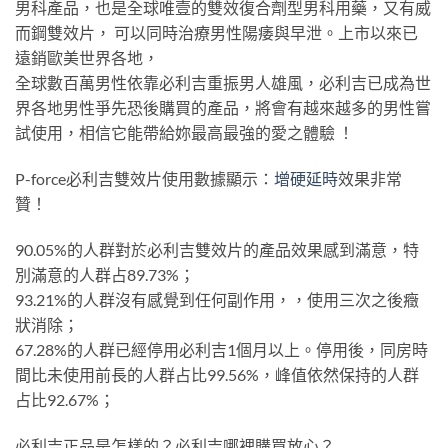
男科產品，也是全球唯壹的雙效復合劑型男科用藥，又有威
而鋼雙效片， 可以同時治療男性陽痿與早泄。上市以來已
遠銷歐美世界各地，
全球數百萬男性依靠必利吉重振男人雄風，必利吉已成為世
界各地男性爭先恐後購買的產品，將會有越來越多的男性嘗
試使用，相信它能帶給妳最高最強的愛之體驗 ！
P-force必利吉雙效片使用數據顯示：
增硬延時
效果非常
贊！
90.05%的人群對於必利吉雙效片的產品效果感到滿意，特
別滿意的人群占89.73%；
93.21%的人群沒有感覺到任何副作用，，使用三次之後癥
狀消除；
67.28%的人群已經停用必利吉1個月以上。停用後，同房時
間比未使用前長的人群占比99.56%，峰值依然保持的人群
占比92.67%；
必利吉正品是怎樣的？必利吉哪裡購買放心？