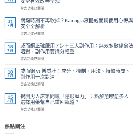
安全有效改善早洩
在
留言功能已關閉
〈必
利
關鍵時刻不再軟掉？Kamagra液體威而鋼使用心得與
31
勁
7 月
安全全解析
（Priligy）
在
留言功能已關閉
正
〈關
確
鍵
用
威而鋼正確服用 7 步＋三大副作用：無效多數係食法
18
時
法
7 月
唔對，副作用要識分輕重
刻
全
在
留言功能已關閉
不
解
〈威
再
析：
而
軟
威而鋼 vs 樂威壯：成分、機制、用法、持續時間、
18
泌
鋼
掉？
7 月
副作用一次對清
尿
正
Kamagra
科
在
留言功能已關閉
確
液
醫
〈威
服
體
師
而
用
揭開男人床第間嘅「隱形壓力」：點解愈嚟愈多人
15
威
教
鋼
7
6 月
選擇用藥幫自己重回軌道？
而
你
vs
步
鋼
安
在
留言功能已關閉
樂
＋
使
全
〈揭
威
三
用
有
開
壯：
大
心
效
男
熱點關注
成
副
得
改
人
分、
作
與
善
床
機
用：
安