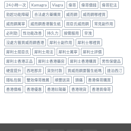
早
第
制、
無
24小時一次
Kamagra
Viagra
偉哥
偉哥價錢
偉哥犯法
全
洩〉
間
用
效
全
中
嘅
法、
多
勃起功能障礙
合法處方藥購買
威而鋼
威而鋼哪裡買
解
「隱
持
數
析〉
形
續
威而鋼萬寧
威而鋼香港醫生紙
屈臣氏威而鋼
常見副作用
係
中
壓
時
食
力」：
必利勁
性功能改善
持久力
按需服用
早洩
間、
法
點
副
唔
解
沒處方籤買威而鋼香港
犀利士副作用
犀利士哪裡買
作
對，
愈
用
副
犀利士屈臣氏
犀利士用法
犀利士萬寧
犀利士評價
嚟
一
作
愈
次
用
犀利士香港正品
犀利士香港藥房
犀利士香港購買
男性保健品
多
對
要
人
清〉
識
硬度提升
西地那非
貨到付款
買威而鋼要醫生紙嗎
達泊西汀
選
中
分
擇
輕
隱私包裝
雙效偉哥推薦
順豐送貨
頭痛
香港偉哥購買
用
重〉
藥
中
香港價格
香港優惠
香港壯陽藥
香港現貨
香港買偉哥
幫
自
己
重
回
軌
道？〉
中