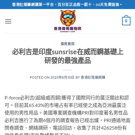
Skip
香港壯陽藥網購第一平台，百分百正品假一罰十、30天免費退換。
to
content
0
偉哥資訊
必利吉是印度sunsrise在威而鋼基礎上
研發的最強產品
POSTED ON
2023年8月30日
BY
香港壯陽藥網購
P-force必利吉(超級威而鋼)獲得了國際同行的廣泛關註和認
可。目前其65.43%的市場占有率已經使之成為亞洲最廣泛
使用的男性用品。美國專業調查機構PRI對印度著名男性品
必利吉進行了為期6個月的調查報告已經出爐，PRI通過地面
問卷調查、網絡調研、電話回訪，收集了共計426258份有