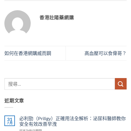
香港壯陽藥網購
如何在香港網購威而鋼
高血壓可以食偉哥？
近期文章
必利勁（Priligy）正確用法全解析：泌尿科醫師教你
31
7 月
安全有效改善早洩
在
留言功能已關閉