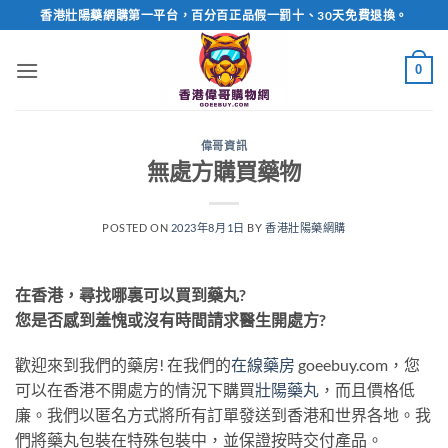
Skip
香港壯陽藥網購第一平台，百分百正品假一罰十、30天免費退換。
to
content
0
偉哥資訊
無處方購買藥物
POSTED ON
2023年8月1日
BY
香港壯陽藥網購
在香港，尋找哪裏可以買到藥丸?
您是否感到羞愧或沒有時間請求醫生開處方?
歡迎來到我們的藥房! 在我們的
在線藥房
goeebuy.com，您
可以在香港不開處方的情況下購買
壯陽藥丸
，而且價格低
廉。我們以匿名方式將所有訂單發送到香港和世界各地。我
們將藥丸包裝在特殊包裝中，並保證按時交付產品。