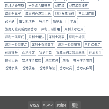
用
效
全
中
嘅
法、
多
勃起功能障礙
合法處方藥購買
威而鋼
威而鋼哪裡買
解
「隱
持
數
析〉
形
續
威而鋼萬寧
威而鋼香港醫生紙
屈臣氏威而鋼
常見副作用
係
中
壓
時
食
力」：
必利勁
性功能改善
持久力
按需服用
早洩
間、
法
點
副
唔
解
沒處方籤買威而鋼香港
犀利士副作用
犀利士哪裡買
作
對，
愈
用
副
犀利士屈臣氏
犀利士用法
犀利士萬寧
犀利士評價
嚟
一
作
愈
次
用
犀利士香港正品
犀利士香港藥房
犀利士香港購買
男性保健品
多
對
要
人
清〉
識
硬度提升
西地那非
貨到付款
買威而鋼要醫生紙嗎
達泊西汀
選
中
分
擇
輕
隱私包裝
雙效偉哥推薦
順豐送貨
頭痛
香港偉哥購買
用
重〉
藥
中
香港價格
香港優惠
香港壯陽藥
香港現貨
香港買偉哥
幫
自
己
重
回
軌
道？〉
中
Visa
PayPal
Stripe
MasterCard