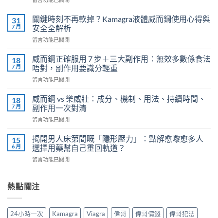
〈必
利
關鍵時刻不再軟掉？Kamagra液體威而鋼使用心得與
31
勁
7 月
安全全解析
（Priligy）
在
留言功能已關閉
正
〈關
確
鍵
用
威而鋼正確服用 7 步＋三大副作用：無效多數係食法
18
時
法
7 月
唔對，副作用要識分輕重
刻
全
在
留言功能已關閉
不
解
〈威
再
析：
而
軟
威而鋼 vs 樂威壯：成分、機制、用法、持續時間、
18
泌
鋼
掉？
7 月
副作用一次對清
尿
正
Kamagra
科
在
留言功能已關閉
確
液
醫
〈威
服
體
師
而
用
揭開男人床第間嘅「隱形壓力」：點解愈嚟愈多人
15
威
教
鋼
7
6 月
選擇用藥幫自己重回軌道？
而
你
vs
步
鋼
安
在
留言功能已關閉
樂
＋
使
全
〈揭
威
三
用
有
開
壯：
大
心
效
男
熱點關注
成
副
得
改
人
分、
作
與
善
床
機
用：
安
早
第
制、
無
24小時一次
Kamagra
Viagra
偉哥
偉哥價錢
偉哥犯法
全
洩〉
間