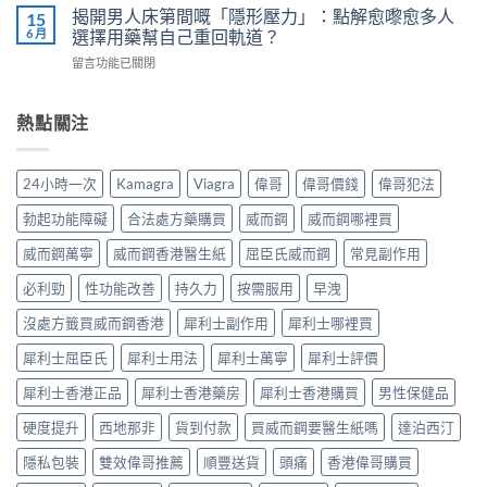
師
而
用
揭開男人床第間嘅「隱形壓力」：點解愈嚟愈多人
15
威
教
鋼
7
6 月
選擇用藥幫自己重回軌道？
而
你
vs
步
鋼
安
在
留言功能已關閉
樂
＋
使
全
〈揭
威
三
用
有
開
壯：
大
心
效
男
熱點關注
成
副
得
改
人
分、
作
與
善
床
機
用：
安
早
第
制、
無
24小時一次
Kamagra
Viagra
偉哥
偉哥價錢
偉哥犯法
全
洩〉
間
用
效
全
中
嘅
法、
多
勃起功能障礙
合法處方藥購買
威而鋼
威而鋼哪裡買
解
「隱
持
數
析〉
形
續
威而鋼萬寧
威而鋼香港醫生紙
屈臣氏威而鋼
常見副作用
係
中
壓
時
食
力」：
必利勁
性功能改善
持久力
按需服用
早洩
間、
法
點
副
唔
解
沒處方籤買威而鋼香港
犀利士副作用
犀利士哪裡買
作
對，
愈
用
副
犀利士屈臣氏
犀利士用法
犀利士萬寧
犀利士評價
嚟
一
作
愈
次
用
犀利士香港正品
犀利士香港藥房
犀利士香港購買
男性保健品
多
對
要
人
清〉
識
硬度提升
西地那非
貨到付款
買威而鋼要醫生紙嗎
達泊西汀
選
中
分
擇
輕
隱私包裝
雙效偉哥推薦
順豐送貨
頭痛
香港偉哥購買
用
重〉
藥