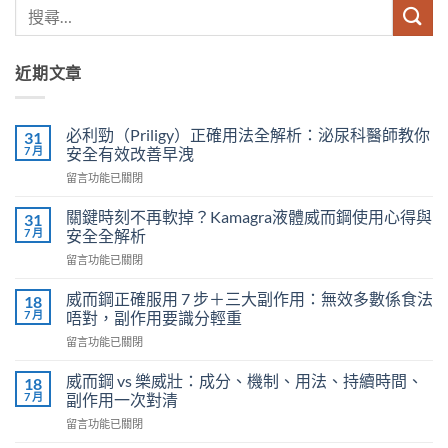
近期文章
必利勁（Priligy）正確用法全解析：泌尿科醫師教你
31
7 月
安全有效改善早洩
在
留言功能已關閉
〈必
利
關鍵時刻不再軟掉？Kamagra液體威而鋼使用心得與
31
勁
7 月
安全全解析
（Priligy）
在
留言功能已關閉
正
〈關
確
鍵
用
威而鋼正確服用 7 步＋三大副作用：無效多數係食法
18
時
法
7 月
唔對，副作用要識分輕重
刻
全
在
留言功能已關閉
不
解
〈威
再
析：
而
軟
威而鋼 vs 樂威壯：成分、機制、用法、持續時間、
18
泌
鋼
掉？
7 月
副作用一次對清
尿
正
Kamagra
科
在
留言功能已關閉
確
液
醫
〈威
服
體