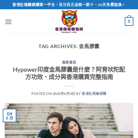
Skip
香港壯陽藥網購第一平台，百分百正品假一罰十、30天免費退換。
to
content
0
TAG ARCHIVES:
金馬膠囊
偉哥資訊
Hypower印度金馬膠囊是什麼？阿育吠陀配
方功效、成分與香港購買完整指南
POSTED ON
2026年6月4日
BY
香港壯陽藥網購
04
6 月