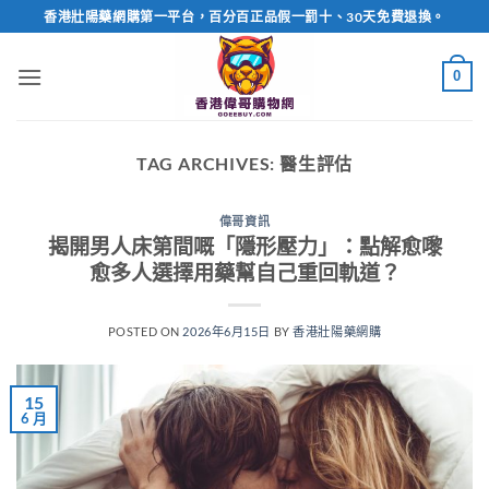
Skip
香港壯陽藥網購第一平台，百分百正品假一罰十、30天免費退換。
to
content
0
TAG ARCHIVES:
醫生評估
偉哥資訊
揭開男人床第間嘅「隱形壓力」：點解愈嚟
愈多人選擇用藥幫自己重回軌道？
POSTED ON
2026年6月15日
BY
香港壯陽藥網購
15
6 月