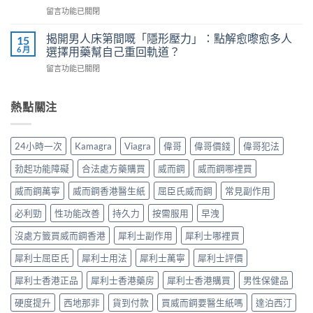
正
Kamagra
科
在
留言功能已關閉
確
液
醫
〈威
服
體
師
而
用
揭開男人床第間嘅「隱形壓力」：點解愈嚟愈多人
15
威
教
鋼
7
6 月
選擇用藥幫自己重回軌道？
而
你
vs
步
鋼
安
在
留言功能已關閉
樂
＋
使
全
〈揭
威
三
用
有
開
壯：
大
心
效
男
熱點關注
成
副
得
改
人
分、
作
與
善
床
機
用：
安
早
第
制、
無
24小時一次
Kamagra
Viagra
偉哥
偉哥價錢
偉哥犯法
全
洩〉
間
用
效
全
中
嘅
法、
多
勃起功能障礙
合法處方藥購買
威而鋼
威而鋼哪裡買
解
「隱
持
數
析〉
形
續
威而鋼萬寧
威而鋼香港醫生紙
屈臣氏威而鋼
常見副作用
係
中
壓
時
食
力」：
必利勁
性功能改善
持久力
按需服用
早洩
間、
法
點
副
唔
解
沒處方籤買威而鋼香港
犀利士副作用
犀利士哪裡買
作
對，
愈
用
副
犀利士屈臣氏
犀利士用法
犀利士萬寧
犀利士評價
嚟
一
作
愈
次
用
犀利士香港正品
犀利士香港藥房
犀利士香港購買
男性保健品
多
對
要
人
清〉
識
硬度提升
西地那非
貨到付款
買威而鋼要醫生紙嗎
達泊西汀
選
中
分