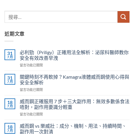
近期文章
必利勁（Priligy）正確用法全解析：泌尿科醫師教你
31
7 月
安全有效改善早洩
在
留言功能已關閉
〈必
利
關鍵時刻不再軟掉？Kamagra液體威而鋼使用心得與
31
勁
7 月
安全全解析
（Priligy）
在
留言功能已關閉
正
〈關
確
鍵
用
威而鋼正確服用 7 步＋三大副作用：無效多數係食法
18
時
法
7 月
唔對，副作用要識分輕重
刻
全
在
留言功能已關閉
不
解
〈威
再
析：
而
軟
威而鋼 vs 樂威壯：成分、機制、用法、持續時間、
18
泌
鋼
掉？
7 月
副作用一次對清
尿