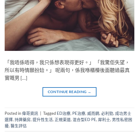
「我唔係唔得，我只係想表現得更好。」 「我驚佢失望，
所以有時情願扮攰。」 呢兩句，係我喺櫃檯後面聽過最真
實嘅男 […]
CONTINUE READING
→
Posted in
偉哥資訊
|
Tagged
ED治療
,
PE治療
,
威而鋼
,
必利勁
,
成功男士
選擇
,
持牌藥房
,
提升性生活
,
正規渠道
,
混合型ED PE
,
犀利士
,
男性私密困
擾
,
醫生評估