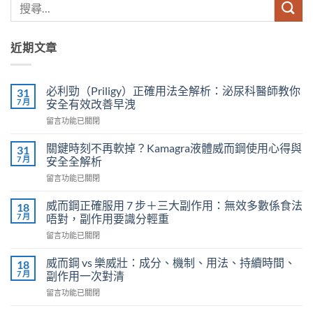
近期文章
必利勁（Priligy）正確用法全解析：泌尿科醫師教你
31
7 月
安全有效改善早洩
在
留言功能已關閉
〈必
利
關鍵時刻不再軟掉？Kamagra液體威而鋼使用心得與
31
勁
7 月
安全全解析
（Priligy）
在
留言功能已關閉
正
〈關
確
鍵
用
威而鋼正確服用 7 步＋三大副作用：無效多數係食法
18
時
法
7 月
唔對，副作用要識分輕重
刻
全
在
留言功能已關閉
不
解
〈威
再
析：
而
軟
威而鋼 vs 樂威壯：成分、機制、用法、持續時間、
18
泌
鋼
掉？
7 月
副作用一次對清
尿
正
Kamagra
科
在
留言功能已關閉
確
液
醫
〈威
服
體
師