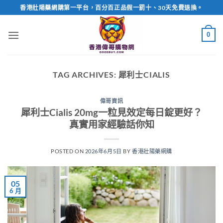
Skip
香港壯陽藥網購第一平台，百分百正品假一罰十、30天免費退換。
to
content
0
TAG ARCHIVES:
犀利士CIALIS
偉哥資訊
犀利士Cialis 20mg一粒見效定每日錠更好？
真實用家經驗話你知
POSTED ON
2026年6月5日
BY
香港壯陽藥網購
05
6 月