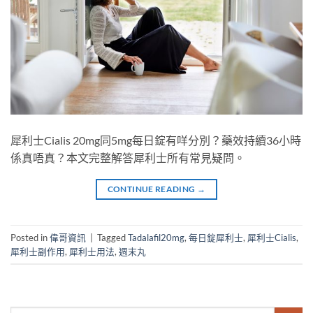
犀利士Cialis 20mg同5mg每日錠有咩分別？藥效持續36小時
係真唔真？本文完整解答犀利士所有常見疑問。
CONTINUE READING
→
Posted in
偉哥資訊
|
Tagged
Tadalafil20mg
,
每日錠犀利士
,
犀利士Cialis
,
犀利士副作用
,
犀利士用法
,
週末丸