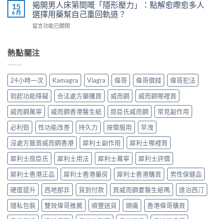
而
用
揭開男人床第間嘅「隱形壓力」：點解愈嚟愈多人
15
威
教
鋼
7
6 月
選擇用藥幫自己重回軌道？
而
你
vs
步
鋼
安
在
留言功能已關閉
樂
＋
使
全
〈揭
威
三
用
有
開
壯：
大
心
效
男
熱點關注
成
副
得
改
人
分、
作
與
善
床
機
用：
安
早
第
制、
無
24小時一次
Kamagra
Viagra
偉哥
偉哥價錢
偉哥犯法
全
洩〉
間
用
效
全
中
嘅
法、
多
勃起功能障礙
合法處方藥購買
威而鋼
威而鋼哪裡買
解
「隱
持
數
析〉
形
續
威而鋼萬寧
威而鋼香港醫生紙
屈臣氏威而鋼
常見副作用
係
中
壓
時
食
力」：
必利勁
性功能改善
持久力
按需服用
早洩
間、
法
點
副
唔
解
沒處方籤買威而鋼香港
犀利士副作用
犀利士哪裡買
作
對，
愈
用
副
犀利士屈臣氏
犀利士用法
犀利士萬寧
犀利士評價
嚟
一
作
愈
次
用
犀利士香港正品
犀利士香港藥房
犀利士香港購買
男性保健品
多
對
要
人
清〉
識
硬度提升
西地那非
貨到付款
買威而鋼要醫生紙嗎
達泊西汀
選
中
分
擇
輕
隱私包裝
雙效偉哥推薦
順豐送貨
頭痛
香港偉哥購買
用
重〉
藥