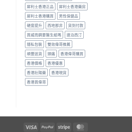
回
軌
犀利士香港正品
犀利士香港藥房
道？〉
犀利士香港購買
男性保健品
中
硬度提升
西地那非
貨到付款
買威而鋼要醫生紙嗎
達泊西汀
隱私包裝
雙效偉哥推薦
順豐送貨
頭痛
香港偉哥購買
香港價格
香港優惠
香港壯陽藥
香港現貨
香港買偉哥
Visa
PayPal
Stripe
MasterCard