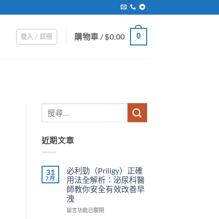
購物車 /
$
0.00
0
登入 / 註冊
近期文章
必利勁（Priligy）正確
31
7 月
用法全解析：泌尿科醫
師教你安全有效改善早
洩
在
留言功能已關閉
〈必