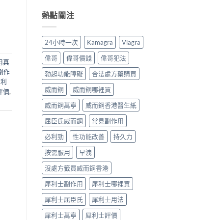
全
分、
用：
開
解
機
無
男
熱點關注
析〉
制、
效
人
中
用
多
床
法、
數
第
24小時一次
Kamagra
Viagra
持
係
間
續
食
嘅
偉哥
偉哥價錢
偉哥犯法
用真
時
法
「隱
間、
唔
形
副作
勃起功能障礙
合法處方藥購買
副
對，
壓
犀利
作
副
力」：
威而鋼
威而鋼哪裡買
評價
,
用
作
點
一
用
解
威而鋼萬寧
威而鋼香港醫生紙
次
要
愈
屈臣氏威而鋼
常見副作用
對
識
嚟
清〉
分
愈
必利勁
性功能改善
持久力
中
輕
多
重〉
人
按需服用
早洩
中
選
擇
沒處方籤買威而鋼香港
用
藥
犀利士副作用
犀利士哪裡買
幫
自
犀利士屈臣氏
犀利士用法
己
重
犀利士萬寧
犀利士評價