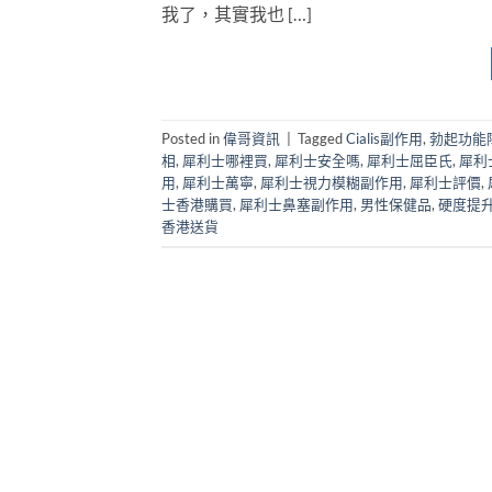
我了，其實我也 […]
Posted in
偉哥資訊
|
Tagged
Cialis副作用
,
勃起功能
相
,
犀利士哪裡買
,
犀利士安全嗎
,
犀利士屈臣氏
,
犀利
用
,
犀利士萬寧
,
犀利士視力模糊副作用
,
犀利士評價
,
士香港購買
,
犀利士鼻塞副作用
,
男性保健品
,
硬度提
香港送貨