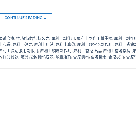
CONTINUE READING
→
障礙治療
,
性功能改善
,
持久力
,
犀利士副作用
,
犀利士副作用嚴重嗎
,
犀利士副作
士心得
,
犀利士效果
,
犀利士用法
,
犀利士真偽
,
犀利士經常吃副作用
,
犀利士背痛
犀利士長期服用副作用
,
犀利士頭痛副作用
,
犀利士香港正品
,
犀利士香港藥房
,
升
,
貨到付款
,
陽痿治療
,
隱私包裝
,
順豐送貨
,
香港價格
,
香港優惠
,
香港現貨
,
香港