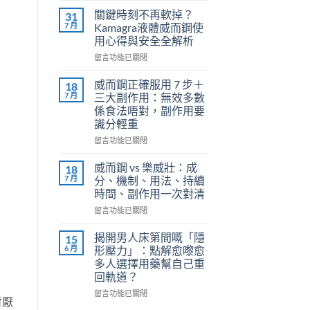
利
關鍵時刻不再軟掉？
31
勁
7 月
Kamagra液體威而鋼使
（Priligy）
用心得與安全全解析
正
在
確
留言功能已關閉
〈關
用
鍵
法
威而鋼正確服用 7 步＋
18
時
全
7 月
三大副作用：無效多數
刻
解
係食法唔對，副作用要
不
析：
識分輕重
再
泌
軟
尿
在
留言功能已關閉
掉？
科
〈威
Kamagra
醫
而
威而鋼 vs 樂威壯：成
18
液
師
鋼
7 月
分、機制、用法、持續
體
教
正
時間、副作用一次對清
威
你
確
而
在
安
服
留言功能已關閉
鋼
〈威
全
用
使
而
有
7
揭開男人床第間嘅「隱
15
用
鋼
效
步
6 月
形壓力」：點解愈嚟愈
心
vs
改
＋
多人選擇用藥幫自己重
得
樂
善
三
回軌道？
與
威
早
大
安
壯：
洩〉
副
在
留言功能已關閉
討厭
全
成
中
作
〈揭