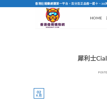
Skip
香港壯陽藥網購第一平台，百分百正品假一罰十、30
to
content
HOME
犀利士Cia
POST
02
6 月