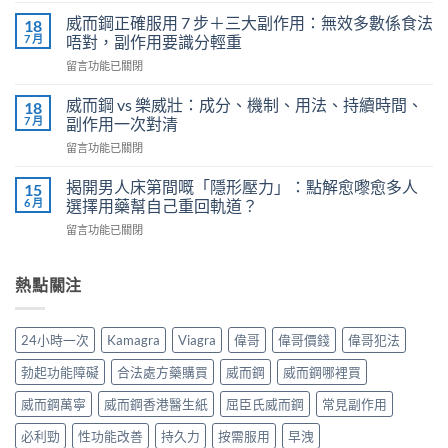
確
鍵
用
威而鋼正確服用 7 步＋三大副作用：無效多數係食法
18
時
法
7 月
唔對，副作用要識分輕重
刻
全
在
留言功能已關閉
不
解
〈威
再
析：
而
軟
威而鋼 vs 樂威壯：成分、機制、用法、持續時間、
18
泌
鋼
掉？
7 月
副作用一次對清
尿
正
Kamagra
科
在
留言功能已關閉
確
液
醫
〈威
服
體
師
而
用
揭開男人床第間嘅「隱形壓力」：點解愈嚟愈多人
15
威
教
鋼
7
6 月
選擇用藥幫自己重回軌道？
而
你
vs
步
鋼
安
在
留言功能已關閉
樂
＋
使
全
〈揭
威
三
用
有
開
壯：
大
心
效
男
熱點關注
成
副
得
改
人
分、
作
與
善
床
機
用：
安
早
第
制、
無
24小時一次
Kamagra
Viagra
偉哥
偉哥價錢
偉哥犯法
全
洩〉
間
用
效
全
中
嘅
法、
多
勃起功能障礙
合法處方藥購買
威而鋼
威而鋼哪裡買
解
「隱
持
數
析〉
形
續
威而鋼萬寧
威而鋼香港醫生紙
屈臣氏威而鋼
常見副作用
係
中
壓
時
食
力」：
必利勁
性功能改善
持久力
按需服用
早洩
間、
法