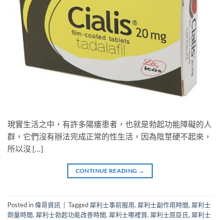
現實生活之中，有許多陽痿患者，也就是勃起功能障礙的人
群，它們沒有辦法完成正常的性生活，因為陰莖硬不起來，
所以沒 […]
CONTINUE READING
→
Posted in
偉哥資訊
|
Tagged
犀利士事前服用
,
犀利士副作用時間
,
犀利士
劑量時間
,
犀利士勃起功能改善時間
,
犀利士哪裡買
,
犀利士屈臣氏
,
犀利士