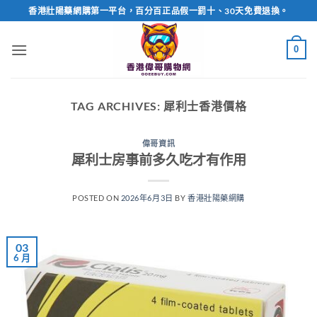
Skip
香港壯陽藥網購第一平台，百分百正品假一罰十、30天免費退換。
to
content
0
TAG ARCHIVES:
犀利士香港價格
偉哥資訊
犀利士房事前多久吃才有作用
POSTED ON
2026年6月3日
BY
香港壯陽藥網購
03
6 月