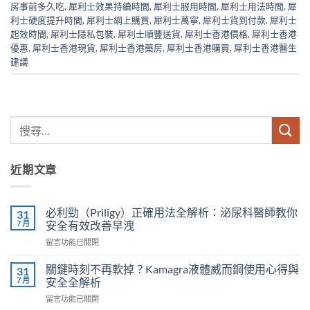
房事前多久吃
,
犀利士效果持續時間
,
犀利士服用時間
,
犀利士用法時間
,
犀
利士硬度提升時間
,
犀利士網上購買
,
犀利士萬寧
,
犀利士貨到付款
,
犀利士
起效時間
,
犀利士隱私包裝
,
犀利士順豐送貨
,
犀利士香港價格
,
犀利士香港
優惠
,
犀利士香港現貨
,
犀利士香港藥房
,
犀利士香港購買
,
犀利士香港醫生
建議
近期文章
必利勁（Priligy）正確用法全解析：泌尿科醫師教你
31
7 月
安全有效改善早洩
在
留言功能已關閉
〈必
利
關鍵時刻不再軟掉？Kamagra液體威而鋼使用心得與
31
勁
7 月
安全全解析
（Priligy）
在
留言功能已關閉
正
〈關