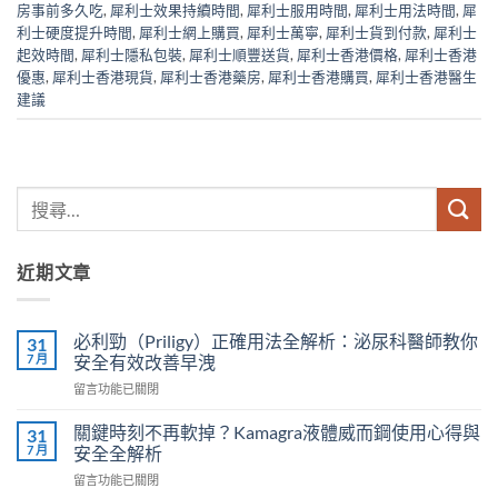
房事前多久吃
,
犀利士效果持續時間
,
犀利士服用時間
,
犀利士用法時間
,
犀
利士硬度提升時間
,
犀利士網上購買
,
犀利士萬寧
,
犀利士貨到付款
,
犀利士
起效時間
,
犀利士隱私包裝
,
犀利士順豐送貨
,
犀利士香港價格
,
犀利士香港
優惠
,
犀利士香港現貨
,
犀利士香港藥房
,
犀利士香港購買
,
犀利士香港醫生
建議
近期文章
必利勁（Priligy）正確用法全解析：泌尿科醫師教你
31
7 月
安全有效改善早洩
在
留言功能已關閉
〈必
利
關鍵時刻不再軟掉？Kamagra液體威而鋼使用心得與
31
勁
7 月
安全全解析
（Priligy）
在
留言功能已關閉
正
〈關