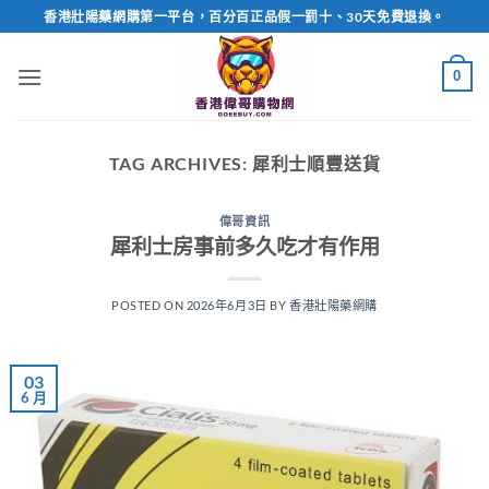
Skip
香港壯陽藥網購第一平台，百分百正品假一罰十、30天免費退換。
to
content
0
TAG ARCHIVES:
犀利士順豐送貨
偉哥資訊
犀利士房事前多久吃才有作用
POSTED ON
2026年6月3日
BY
香港壯陽藥網購
03
6 月