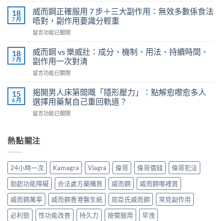
確
鍵
用
威而鋼正確服用 7 步＋三大副作用：無效多數係食法
18
時
法
7 月
唔對，副作用要識分輕重
刻
全
在
留言功能已關閉
不
解
〈威
再
析：
而
軟
威而鋼 vs 樂威壯：成分、機制、用法、持續時間、
18
泌
鋼
掉？
7 月
副作用一次對清
尿
正
Kamagra
科
在
留言功能已關閉
確
液
醫
〈威
服
體
師
而
用
揭開男人床第間嘅「隱形壓力」：點解愈嚟愈多人
15
威
教
鋼
7
6 月
選擇用藥幫自己重回軌道？
而
你
vs
步
鋼
安
在
留言功能已關閉
樂
＋
使
全
〈揭
威
三
用
有
開
壯：
大
心
效
男
熱點關注
成
副
得
改
人
分、
作
與
善
床
機
用：
安
早
第
制、
無
24小時一次
Kamagra
Viagra
偉哥
偉哥價錢
偉哥犯法
全
洩〉
間
用
效
全
中
嘅
法、
多
勃起功能障礙
合法處方藥購買
威而鋼
威而鋼哪裡買
解
「隱
持
數
析〉
形
續
威而鋼萬寧
威而鋼香港醫生紙
屈臣氏威而鋼
常見副作用
係
中
壓
時
食
力」：
必利勁
性功能改善
持久力
按需服用
早洩
間、
法