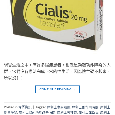
現實生活之中，有許多陽痿患者，也就是勃起功能障礙的人
群，它們沒有辦法完成正常的性生活，因為陰莖硬不起來，
所以沒 […]
CONTINUE READING
→
Posted in
偉哥資訊
|
Tagged
犀利士事前服用
,
犀利士副作用時間
,
犀利士
劑量時間
,
犀利士勃起功能改善時間
,
犀利士哪裡買
,
犀利士屈臣氏
,
犀利士