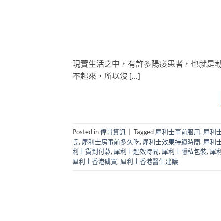
現實生活之中，有許多陽痿患者，也就是
不起來，所以沒 […]
Posted in
偉哥資訊
|
Tagged
犀利士事前服用
,
犀利
氏
,
犀利士房事前多久吃
,
犀利士效果持續時間
,
犀利
利士貨到付款
,
犀利士起效時間
,
犀利士隱私包裝
,
犀
犀利士香港購買
,
犀利士香港醫生建議