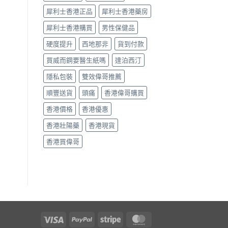
回
軌
犀利士香港正品
犀利士香港藥房
道？〉
犀利士香港購買
男性保健品
中
硬度提升
西地那非
貨到付款
買威而鋼要醫生紙嗎
達泊西汀
隱私包裝
雙效偉哥推薦
順豐送貨
頭痛
香港偉哥購買
香港價格
香港優惠
香港壯陽藥
香港現貨
香港買偉哥
Visa
PayPal
Stripe
MasterCard