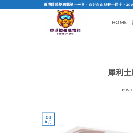
Skip
香港壯陽藥網購第一平台，百分百正品假一罰十、30
to
content
HOME
犀利士
POST
03
6 月