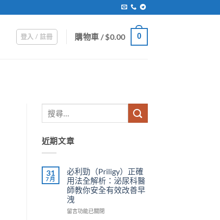
購物車 /
$
0.00
0
登入 / 註冊
近期文章
必利勁（Priligy）正確
31
7 月
用法全解析：泌尿科醫
師教你安全有效改善早
洩
在
留言功能已關閉
〈必