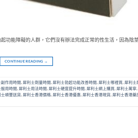
勃起功能障礙的人群，它們沒有辦法完成正常的性生活，因為陰
CONTINUE READING
→
士副作用時間
,
犀利士劑量時間
,
犀利士勃起功能改善時間
,
犀利士哪裡買
,
犀利士
士服用時間
,
犀利士用法時間
,
犀利士硬度提升時間
,
犀利士網上購買
,
犀利士萬寧
利士順豐送貨
,
犀利士香港價格
,
犀利士香港優惠
,
犀利士香港現貨
,
犀利士香港藥