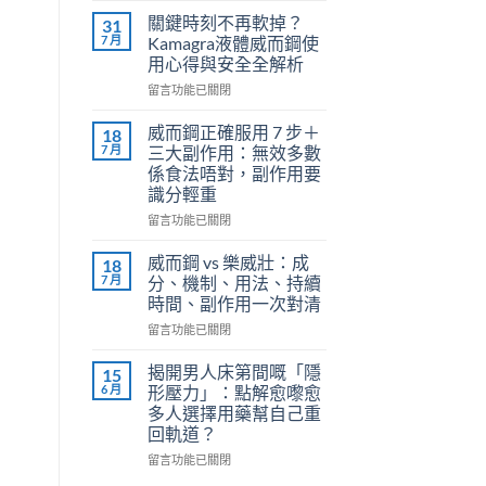
利
關鍵時刻不再軟掉？
31
勁
7 月
Kamagra液體威而鋼使
（Priligy）
用心得與安全全解析
正
在
確
留言功能已關閉
〈關
用
鍵
法
威而鋼正確服用 7 步＋
18
時
全
7 月
三大副作用：無效多數
刻
解
係食法唔對，副作用要
不
析：
識分輕重
再
泌
軟
尿
在
留言功能已關閉
掉？
科
〈威
Kamagra
醫
而
威而鋼 vs 樂威壯：成
18
液
師
鋼
7 月
分、機制、用法、持續
體
教
正
時間、副作用一次對清
威
你
確
而
在
安
服
留言功能已關閉
鋼
〈威
全
用
使
而
有
7
揭開男人床第間嘅「隱
15
用
鋼
效
步
6 月
形壓力」：點解愈嚟愈
心
vs
改
＋
多人選擇用藥幫自己重
得
樂
善
三
回軌道？
與
威
早
大
安
壯：
洩〉
副
在
留言功能已關閉
全
成
中
作
〈揭