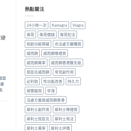
全
分、
用：
開
解
機
無
男
熱點關注
析〉
制、
效
人
中
用
多
床
法、
數
第
24小時一次
Kamagra
Viagra
持
係
間
續
食
嘅
偉哥
偉哥價錢
偉哥犯法
莖硬
時
法
「隱
間、
唔
形
勃起功能障礙
合法處方藥購買
副
對，
壓
作
副
力」：
威而鋼
威而鋼哪裡買
用
作
點
一
用
解
威而鋼萬寧
威而鋼香港醫生紙
次
要
愈
屈臣氏威而鋼
常見副作用
對
識
嚟
清〉
分
愈
屈臣
必利勁
性功能改善
持久力
中
輕
多
,
犀
重〉
人
房
,
按需服用
早洩
中
選
擇
沒處方籤買威而鋼香港
用
藥
犀利士副作用
犀利士哪裡買
幫
自
犀利士屈臣氏
犀利士用法
己
重
犀利士萬寧
犀利士評價