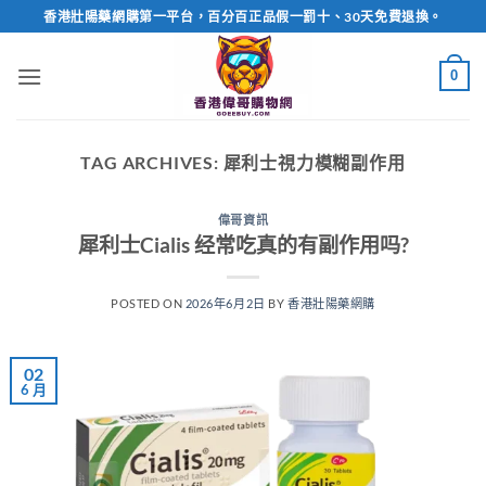
Skip
香港壯陽藥網購第一平台，百分百正品假一罰十、30天免費退換。
to
content
0
TAG ARCHIVES:
犀利士視力模糊副作用
偉哥資訊
犀利士Cialis 经常吃真的有副作用吗?
POSTED ON
2026年6月2日
BY
香港壯陽藥網購
02
6 月