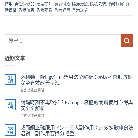
作用
,
男性保健品
,
硬度提升
,
貨到付款
,
陽痿治療
,
隱私包裝
,
順豐送貨
,
香
港價格
,
香港優惠
,
香港現貨
,
香港評價
,
香港送貨
近期文章
必利勁（Priligy）正確用法全解析：泌尿科醫師教你
31
7 月
安全有效改善早洩
在
留言功能已關閉
〈必
利
關鍵時刻不再軟掉？Kamagra液體威而鋼使用心得與
31
勁
7 月
安全全解析
（Priligy）
在
留言功能已關閉
正
〈關
確
鍵
用
威而鋼正確服用 7 步＋三大副作用：無效多數係食法
18
時
法
7 月
唔對，副作用要識分輕重
刻
全