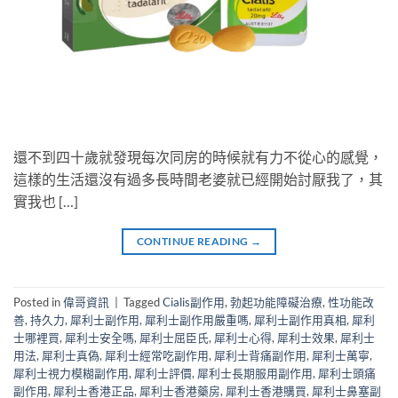
還不到四十歲就發現每次同房的時候就有力不從心的感覺，
這樣的生活還沒有過多長時間老婆就已經開始討厭我了，其
實我也 […]
CONTINUE READING
→
Posted in
偉哥資訊
|
Tagged
Cialis副作用
,
勃起功能障礙治療
,
性功能改
善
,
持久力
,
犀利士副作用
,
犀利士副作用嚴重嗎
,
犀利士副作用真相
,
犀利
士哪裡買
,
犀利士安全嗎
,
犀利士屈臣氏
,
犀利士心得
,
犀利士效果
,
犀利士
用法
,
犀利士真偽
,
犀利士經常吃副作用
,
犀利士背痛副作用
,
犀利士萬寧
,
犀利士視力模糊副作用
,
犀利士評價
,
犀利士長期服用副作用
,
犀利士頭痛
副作用
,
犀利士香港正品
,
犀利士香港藥房
,
犀利士香港購買
,
犀利士鼻塞副