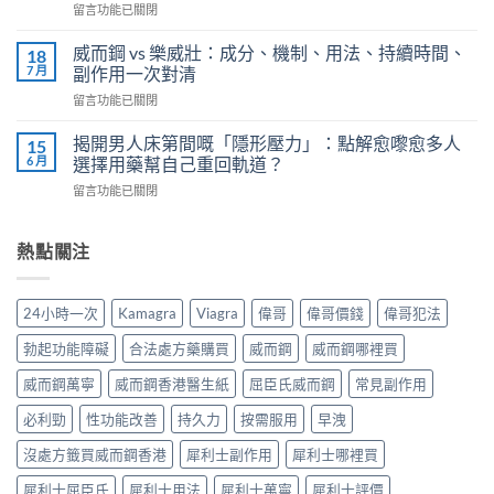
在
留言功能已關閉
不
解
〈威
再
析：
而
軟
威而鋼 vs 樂威壯：成分、機制、用法、持續時間、
18
泌
鋼
掉？
7 月
副作用一次對清
尿
正
Kamagra
科
在
留言功能已關閉
確
液
醫
〈威
服
體
師
而
用
揭開男人床第間嘅「隱形壓力」：點解愈嚟愈多人
15
威
教
鋼
7
6 月
選擇用藥幫自己重回軌道？
而
你
vs
步
鋼
安
在
留言功能已關閉
樂
＋
使
全
〈揭
威
三
用
有
開
壯：
大
心
效
男
熱點關注
成
副
得
改
人
分、
作
與
善
床
機
用：
安
早
第
制、
無
24小時一次
Kamagra
Viagra
偉哥
偉哥價錢
偉哥犯法
全
洩〉
間
用
效
全
中
嘅
法、
多
勃起功能障礙
合法處方藥購買
威而鋼
威而鋼哪裡買
解
「隱
持
數
析〉
形
續
威而鋼萬寧
威而鋼香港醫生紙
屈臣氏威而鋼
常見副作用
係
中
壓
時
食
力」：
必利勁
性功能改善
持久力
按需服用
早洩
間、
法
點
副
唔
解
沒處方籤買威而鋼香港
犀利士副作用
犀利士哪裡買
作
對，
愈
用
副
犀利士屈臣氏
犀利士用法
犀利士萬寧
犀利士評價
嚟
一