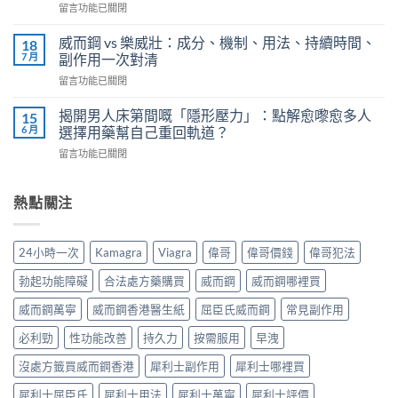
在
留言功能已關閉
不
解
〈威
再
析：
而
軟
威而鋼 vs 樂威壯：成分、機制、用法、持續時間、
18
泌
鋼
掉？
7 月
副作用一次對清
尿
正
Kamagra
科
在
留言功能已關閉
確
液
醫
〈威
服
體
師
而
用
揭開男人床第間嘅「隱形壓力」：點解愈嚟愈多人
15
威
教
鋼
7
6 月
選擇用藥幫自己重回軌道？
而
你
vs
步
鋼
安
在
留言功能已關閉
樂
＋
使
全
〈揭
威
三
用
有
開
壯：
大
心
效
男
熱點關注
成
副
得
改
人
分、
作
與
善
床
機
用：
安
早
第
制、
無
24小時一次
Kamagra
Viagra
偉哥
偉哥價錢
偉哥犯法
全
洩〉
間
用
效
全
中
嘅
法、
多
勃起功能障礙
合法處方藥購買
威而鋼
威而鋼哪裡買
解
「隱
持
數
析〉
形
續
威而鋼萬寧
威而鋼香港醫生紙
屈臣氏威而鋼
常見副作用
係
中
壓
時
食
力」：
必利勁
性功能改善
持久力
按需服用
早洩
間、
法
點
副
唔
解
沒處方籤買威而鋼香港
犀利士副作用
犀利士哪裡買
作
對，
愈
用
副
犀利士屈臣氏
犀利士用法
犀利士萬寧
犀利士評價
嚟
一