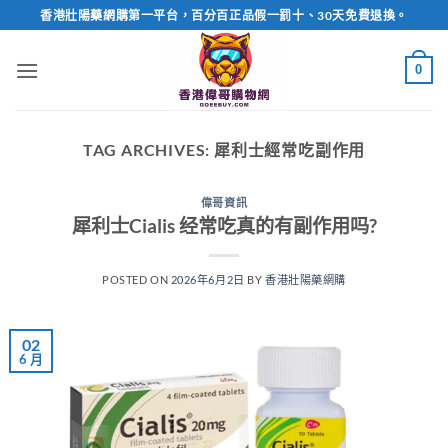
Skip
香港壯陽藥網購第一平台，百分百正品假一罰十、30天免費退換。
to
content
0
TAG ARCHIVES:
犀利士經常吃副作用
偉哥資訊
犀利士Cialis 经常吃真的有副作用吗?
POSTED ON
2026年6月2日
BY
香港壯陽藥網購
02
6 月