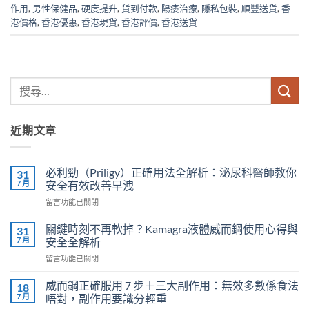
作用
,
男性保健品
,
硬度提升
,
貨到付款
,
陽痿治療
,
隱私包裝
,
順豐送貨
,
香
港價格
,
香港優惠
,
香港現貨
,
香港評價
,
香港送貨
近期文章
必利勁（Priligy）正確用法全解析：泌尿科醫師教你
31
7 月
安全有效改善早洩
在
留言功能已關閉
〈必
利
關鍵時刻不再軟掉？Kamagra液體威而鋼使用心得與
31
勁
7 月
安全全解析
（Priligy）
在
留言功能已關閉
正
〈關
確
鍵
用
威而鋼正確服用 7 步＋三大副作用：無效多數係食法
18
時
法
7 月
唔對，副作用要識分輕重
刻
全