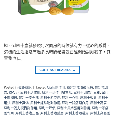
還不到四十歲就發現每次同房的時候就有力不從心的感覺，
這樣的生活還沒有過多長時間老婆就已經開始討厭我了，其
實我也 […]
CONTINUE READING
→
Posted in
偉哥資訊
|
Tagged
Cialis副作用
,
勃起功能障礙治療
,
性功能改
善
,
持久力
,
犀利士副作用
,
犀利士副作用嚴重嗎
,
犀利士副作用真相
,
犀利
士哪裡買
,
犀利士安全嗎
,
犀利士屈臣氏
,
犀利士心得
,
犀利士效果
,
犀利士
用法
,
犀利士真偽
,
犀利士經常吃副作用
,
犀利士背痛副作用
,
犀利士萬寧
,
犀利士視力模糊副作用
,
犀利士評價
,
犀利士長期服用副作用
,
犀利士頭痛
副作用
,
犀利士香港正品
,
犀利士香港藥房
,
犀利士香港購買
,
犀利士鼻塞副