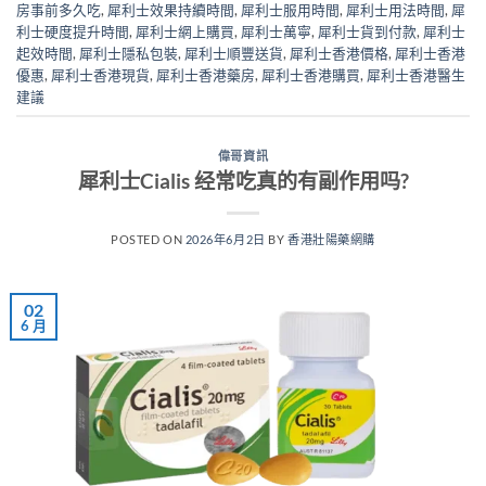
房事前多久吃
,
犀利士效果持續時間
,
犀利士服用時間
,
犀利士用法時間
,
犀
利士硬度提升時間
,
犀利士網上購買
,
犀利士萬寧
,
犀利士貨到付款
,
犀利士
起效時間
,
犀利士隱私包裝
,
犀利士順豐送貨
,
犀利士香港價格
,
犀利士香港
優惠
,
犀利士香港現貨
,
犀利士香港藥房
,
犀利士香港購買
,
犀利士香港醫生
建議
偉哥資訊
犀利士Cialis 经常吃真的有副作用吗?
POSTED ON
2026年6月2日
BY
香港壯陽藥網購
02
6 月