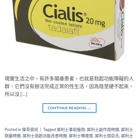
現實生活之中，有許多陽痿患者，也就是勃起功能障礙的人
群，它們沒有辦法完成正常的性生活，因為陰莖硬不起來，
所以沒 […]
CONTINUE READING
→
Posted in
偉哥資訊
|
Tagged
犀利士事前服用
,
犀利士副作用時間
,
犀利士
劑量時間
,
犀利士勃起功能改善時間
,
犀利士哪裡買
,
犀利士屈臣氏
,
犀利士