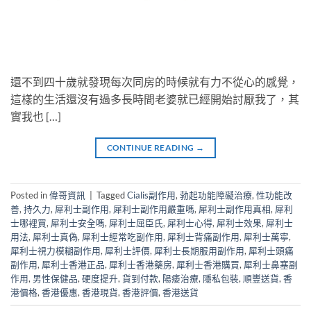
還不到四十歲就發現每次同房的時候就有力不從心的感覺，
這樣的生活還沒有過多長時間老婆就已經開始討厭我了，其
實我也 […]
CONTINUE READING
→
Posted in
偉哥資訊
|
Tagged
Cialis副作用
,
勃起功能障礙治療
,
性功能改
善
,
持久力
,
犀利士副作用
,
犀利士副作用嚴重嗎
,
犀利士副作用真相
,
犀利
士哪裡買
,
犀利士安全嗎
,
犀利士屈臣氏
,
犀利士心得
,
犀利士效果
,
犀利士
用法
,
犀利士真偽
,
犀利士經常吃副作用
,
犀利士背痛副作用
,
犀利士萬寧
,
犀利士視力模糊副作用
,
犀利士評價
,
犀利士長期服用副作用
,
犀利士頭痛
副作用
,
犀利士香港正品
,
犀利士香港藥房
,
犀利士香港購買
,
犀利士鼻塞副
作用
,
男性保健品
,
硬度提升
,
貨到付款
,
陽痿治療
,
隱私包裝
,
順豐送貨
,
香
港價格
,
香港優惠
,
香港現貨
,
香港評價
,
香港送貨