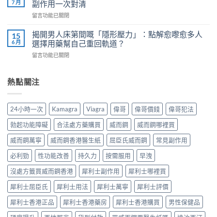
掉？
7 月
副作用一次對清
尿
正
Kamagra
科
在
留言功能已關閉
確
液
醫
〈威
服
體
師
而
用
揭開男人床第間嘅「隱形壓力」：點解愈嚟愈多人
15
威
教
鋼
7
6 月
選擇用藥幫自己重回軌道？
而
你
vs
步
鋼
安
在
留言功能已關閉
樂
＋
使
全
〈揭
威
三
用
有
開
壯：
大
心
效
男
熱點關注
成
副
得
改
人
分、
作
與
善
床
機
用：
安
早
第
制、
無
24小時一次
Kamagra
Viagra
偉哥
偉哥價錢
偉哥犯法
全
洩〉
間
用
效
全
中
嘅
法、
多
勃起功能障礙
合法處方藥購買
威而鋼
威而鋼哪裡買
解
「隱
持
數
析〉
形
續
威而鋼萬寧
威而鋼香港醫生紙
屈臣氏威而鋼
常見副作用
係
中
壓
時
食
力」：
必利勁
性功能改善
持久力
按需服用
早洩
間、
法
點
副
唔
解
沒處方籤買威而鋼香港
犀利士副作用
犀利士哪裡買
作
對，
愈
用
副
犀利士屈臣氏
犀利士用法
犀利士萬寧
犀利士評價
嚟
一
作
愈
次
用
犀利士香港正品
犀利士香港藥房
犀利士香港購買
男性保健品
多
對
要
人
清〉
識