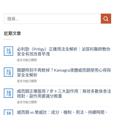
近期文章
必利勁（Priligy）正確用法全解析：泌尿科醫師教你
31
7 月
安全有效改善早洩
在
留言功能已關閉
〈必
利
關鍵時刻不再軟掉？Kamagra液體威而鋼使用心得與
31
勁
7 月
安全全解析
（Priligy）
在
留言功能已關閉
正
〈關
確
鍵
用
威而鋼正確服用 7 步＋三大副作用：無效多數係食法
18
時
法
7 月
唔對，副作用要識分輕重
刻
全
在
留言功能已關閉
不
解
〈威
再
析：
而
軟
威而鋼 vs 樂威壯：成分、機制、用法、持續時間、
18
泌
鋼