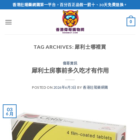
Skip
香港壯陽藥網購第一平台，百分百正品假一罰十、30天免費退換。
to
content
0
TAG ARCHIVES:
犀利士哪裡買
偉哥資訊
犀利士房事前多久吃才有作用
POSTED ON
2026年6月3日
BY
香港壯陽藥網購
03
6 月