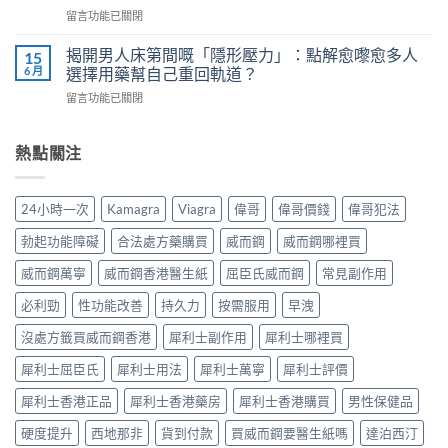
正
Kamagra
科
在
留言功能已關閉
確
液
醫
〈威
服
體
師
而
用
揭開男人床第間嘅「隱形壓力」：點解愈嚟愈多人
15
威
教
鋼
7
6 月
選擇用藥幫自己重回軌道？
而
你
vs
步
鋼
安
在
留言功能已關閉
樂
＋
使
全
〈揭
威
三
用
有
開
壯：
大
心
效
男
熱點關注
成
副
得
改
人
分、
作
與
善
床
機
用：
安
早
第
制、
無
24小時一次
Kamagra
Viagra
偉哥
偉哥價錢
偉哥犯法
全
洩〉
間
用
效
全
中
嘅
法、
多
勃起功能障礙
合法處方藥購買
威而鋼
威而鋼哪裡買
解
「隱
持
數
析〉
形
續
威而鋼萬寧
威而鋼香港醫生紙
屈臣氏威而鋼
常見副作用
係
中
壓
時
食
力」：
必利勁
性功能改善
持久力
按需服用
早洩
間、
法
點
副
唔
解
沒處方籤買威而鋼香港
犀利士副作用
犀利士哪裡買
作
對，
愈
用
副
犀利士屈臣氏
犀利士用法
犀利士萬寧
犀利士評價
嚟
一
作
愈
次
用
犀利士香港正品
犀利士香港藥房
犀利士香港購買
男性保健品
多
對
要
人
清〉
識
硬度提升
西地那非
貨到付款
買威而鋼要醫生紙嗎
達泊西汀
選
中
分