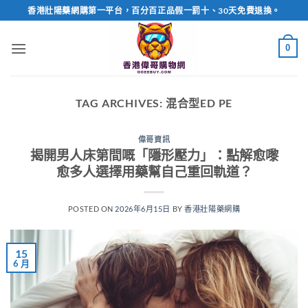
Skip
香港壯陽藥網購第一平台，百分百正品假一罰十、30天免費退換。
to
content
0
TAG ARCHIVES:
混合型ED PE
偉哥資訊
揭開男人床第間嘅「隱形壓力」：點解愈嚟
愈多人選擇用藥幫自己重回軌道？
POSTED ON
2026年6月15日
BY
香港壯陽藥網購
15
6 月