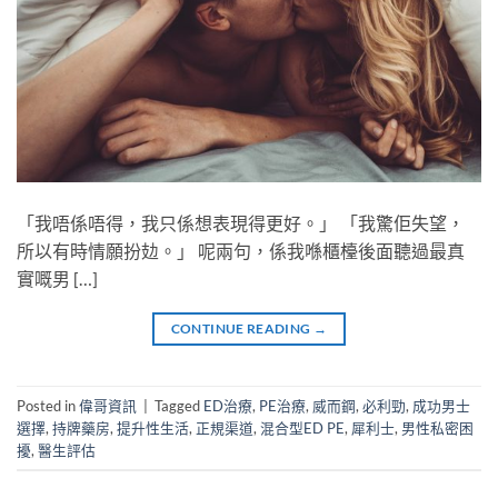
「我唔係唔得，我只係想表現得更好。」 「我驚佢失望，
所以有時情願扮攰。」 呢兩句，係我喺櫃檯後面聽過最真
實嘅男 […]
CONTINUE READING
→
Posted in
偉哥資訊
|
Tagged
ED治療
,
PE治療
,
威而鋼
,
必利勁
,
成功男士
選擇
,
持牌藥房
,
提升性生活
,
正規渠道
,
混合型ED PE
,
犀利士
,
男性私密困
擾
,
醫生評估