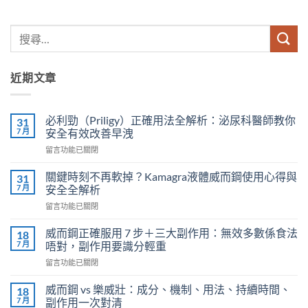
近期文章
必利勁（Priligy）正確用法全解析：泌尿科醫師教你
31
7 月
安全有效改善早洩
在
留言功能已關閉
〈必
利
關鍵時刻不再軟掉？Kamagra液體威而鋼使用心得與
31
勁
7 月
安全全解析
（Priligy）
在
留言功能已關閉
正
〈關
確
鍵
用
威而鋼正確服用 7 步＋三大副作用：無效多數係食法
18
時
法
7 月
唔對，副作用要識分輕重
刻
全
在
留言功能已關閉
不
解
〈威
再
析：
而
軟
威而鋼 vs 樂威壯：成分、機制、用法、持續時間、
18
泌
鋼
掉？
7 月
副作用一次對清
尿