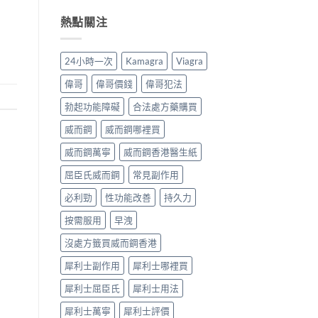
全
分、
用：
開
解
機
無
男
熱點關注
析〉
制、
效
人
中
用
多
床
法、
數
第
24小時一次
Kamagra
Viagra
持
係
間
續
食
嘅
偉哥
偉哥價錢
偉哥犯法
時
法
「隱
間、
唔
形
勃起功能障礙
合法處方藥購買
副
對，
壓
作
副
力」：
威而鋼
威而鋼哪裡買
用
作
點
一
用
解
威而鋼萬寧
威而鋼香港醫生紙
次
要
愈
屈臣氏威而鋼
常見副作用
對
識
嚟
清〉
分
愈
必利勁
性功能改善
持久力
中
輕
多
重〉
人
按需服用
早洩
中
選
擇
沒處方籤買威而鋼香港
用
藥
犀利士副作用
犀利士哪裡買
幫
自
犀利士屈臣氏
犀利士用法
己
重
犀利士萬寧
犀利士評價