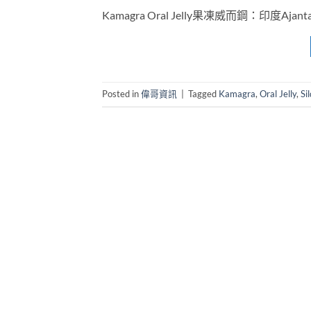
Kamagra Oral Jelly果凍威而鋼：印度Ajan
Posted in
偉哥資訊
|
Tagged
Kamagra
,
Oral Jelly
,
Si