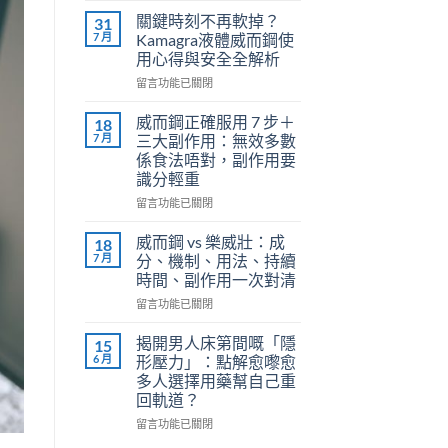
利
關鍵時刻不再軟掉？
31
勁
7 月
Kamagra液體威而鋼使
（Priligy）
用心得與安全全解析
正
在
確
留言功能已關閉
〈關
用
鍵
法
威而鋼正確服用 7 步＋
18
時
全
7 月
三大副作用：無效多數
刻
解
係食法唔對，副作用要
不
析：
識分輕重
再
泌
軟
尿
在
留言功能已關閉
掉？
科
〈威
Kamagra
醫
而
威而鋼 vs 樂威壯：成
18
液
師
鋼
7 月
分、機制、用法、持續
體
教
正
時間、副作用一次對清
威
你
確
而
在
安
服
留言功能已關閉
鋼
〈威
全
用
使
而
有
7
揭開男人床第間嘅「隱
15
用
鋼
效
步
6 月
形壓力」：點解愈嚟愈
心
vs
改
＋
多人選擇用藥幫自己重
得
樂
善
三
回軌道？
與
威
早
大
安
壯：
洩〉
副
在
留言功能已關閉
全
成
中
作
〈揭