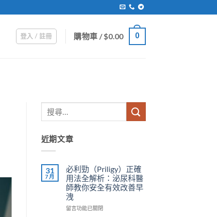
購物車 /
$
0.00
0
登入 / 註冊
近期文章
必利勁（Priligy）正確
31
7 月
用法全解析：泌尿科醫
師教你安全有效改善早
洩
在
留言功能已關閉
〈必