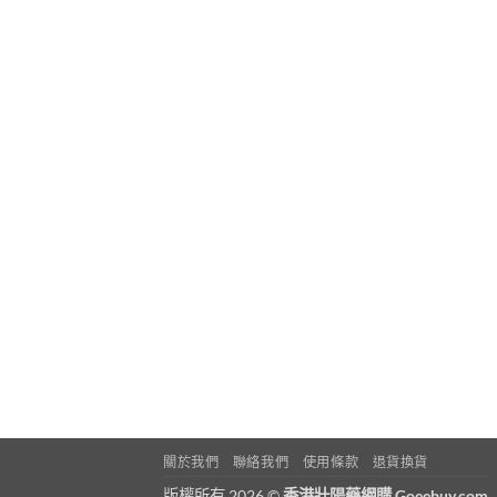
關於我們
聯絡我們
使用條款
退貨換貨
版權所有 2026 ©
香港壯陽藥網購 Goeebuy.com