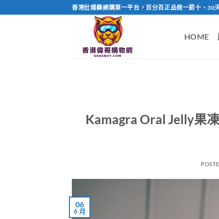
Skip
香港壯陽藥網購第一平台，百分百正品假一罰十、30
to
content
HOME
Kamagra Oral Je
POST
06
6 月