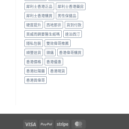
回
軌
犀利士香港正品
犀利士香港藥房
道？〉
犀利士香港購買
男性保健品
中
硬度提升
西地那非
貨到付款
買威而鋼要醫生紙嗎
達泊西汀
隱私包裝
雙效偉哥推薦
順豐送貨
頭痛
香港偉哥購買
香港價格
香港優惠
香港壯陽藥
香港現貨
香港買偉哥
Visa
PayPal
Stripe
MasterCard