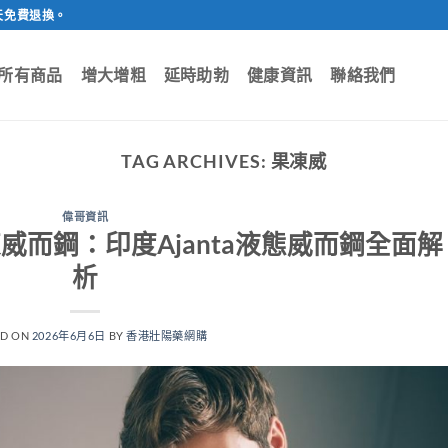
天免費退換。
所有商品
增大增粗
延時助勃
健康資訊
聯絡我們
TAG ARCHIVES:
果凍威
偉哥資訊
lly果凍威而鋼：印度Ajanta液態威而鋼全面解
析
ED ON
2026年6月6日
BY
香港壯陽藥網購