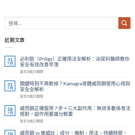
近期文章
必利勁（Priligy）正確用法全解析：泌尿科醫師教你
31
7 月
安全有效改善早洩
在
留言功能已關閉
〈必
利
關鍵時刻不再軟掉？Kamagra液體威而鋼使用心得與
31
勁
7 月
安全全解析
（Priligy）
在
留言功能已關閉
正
〈關
確
鍵
用
威而鋼正確服用 7 步＋三大副作用：無效多數係食法
18
時
法
7 月
唔對，副作用要識分輕重
刻
全
在
留言功能已關閉
不
解
〈威
再
析：
而
軟
威而鋼 vs 樂威壯：成分、機制、用法、持續時間、
18
泌