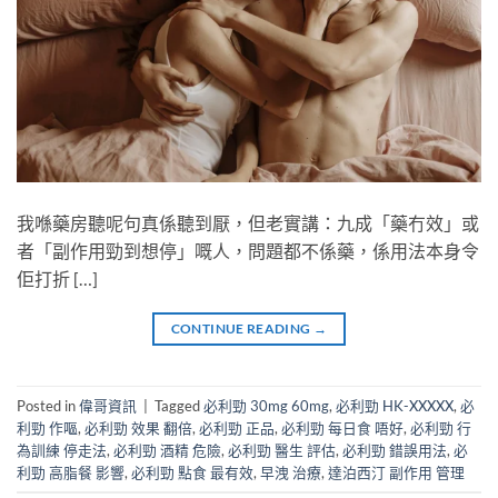
我喺藥房聽呢句真係聽到厭，但老實講：九成「藥冇效」或
者「副作用勁到想停」嘅人，問題都不係藥，係用法本身令
佢打折 […]
CONTINUE READING
→
Posted in
偉哥資訊
|
Tagged
必利勁 30mg 60mg
,
必利勁 HK-XXXXX
,
必
利勁 作嘔
,
必利勁 效果 翻倍
,
必利勁 正品
,
必利勁 每日食 唔好
,
必利勁 行
為訓練 停走法
,
必利勁 酒精 危險
,
必利勁 醫生 評估
,
必利勁 錯誤用法
,
必
利勁 高脂餐 影響
,
必利勁 點食 最有效
,
早洩 治療
,
達泊西汀 副作用 管理