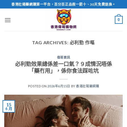
Skip
香港壯陽藥網購第一平台，百分百正品假一罰十、30天免費退換。
to
content
0
TAG ARCHIVES:
必利勁 作嘔
偉哥資訊
必利勁效果總係差一口氣？９成情況唔係
「藥冇用」，係你食法踩咗坑
POSTED ON
2026年6月15日
BY
香港壯陽藥網購
15
6 月