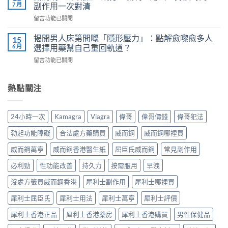
鋼
掉？
7 月
副作用一次對清
尿
正
Kamagra
科
在
留言功能已關閉
確
液
醫
〈威
服
體
師
而
用
揭開男人床第間嘅「隱形壓力」：點解愈嚟愈多人
15
威
教
鋼
7
6 月
選擇用藥幫自己重回軌道？
而
你
vs
步
鋼
安
在
留言功能已關閉
樂
＋
使
全
〈揭
威
三
用
有
開
壯：
大
心
效
男
熱點關注
成
副
得
改
人
分、
作
與
善
床
機
用：
安
早
第
制、
無
24小時一次
Kamagra
Viagra
偉哥
偉哥價錢
偉哥犯法
全
洩〉
間
用
效
全
中
嘅
法、
多
勃起功能障礙
合法處方藥購買
威而鋼
威而鋼哪裡買
解
「隱
持
數
析〉
形
續
威而鋼萬寧
威而鋼香港醫生紙
屈臣氏威而鋼
常見副作用
係
中
壓
時
食
力」：
必利勁
性功能改善
持久力
按需服用
早洩
間、
法
點
副
唔
解
沒處方籤買威而鋼香港
犀利士副作用
犀利士哪裡買
作
對，
愈
用
副
犀利士屈臣氏
犀利士用法
犀利士萬寧
犀利士評價
嚟
一
作
愈
次
用
犀利士香港正品
犀利士香港藥房
犀利士香港購買
男性保健品
多
對
要
人
清〉
識