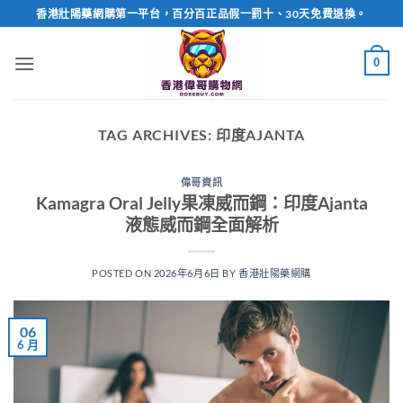
Skip
香港壯陽藥網購第一平台，百分百正品假一罰十、30天免費退換。
to
content
0
TAG ARCHIVES:
印度AJANTA
偉哥資訊
Kamagra Oral Jelly果凍威而鋼：印度Ajanta
液態威而鋼全面解析
POSTED ON
2026年6月6日
BY
香港壯陽藥網購
06
6 月