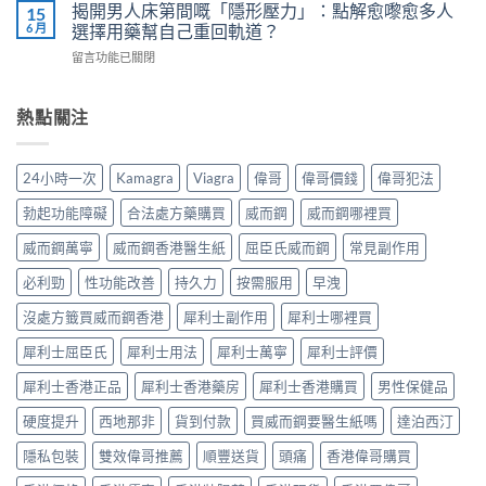
而
用
揭開男人床第間嘅「隱形壓力」：點解愈嚟愈多人
15
威
教
鋼
7
6 月
選擇用藥幫自己重回軌道？
而
你
vs
步
鋼
安
在
留言功能已關閉
樂
＋
使
全
〈揭
威
三
用
有
開
壯：
大
心
效
男
熱點關注
成
副
得
改
人
分、
作
與
善
床
機
用：
安
早
第
制、
無
24小時一次
Kamagra
Viagra
偉哥
偉哥價錢
偉哥犯法
全
洩〉
間
用
效
全
中
嘅
法、
多
勃起功能障礙
合法處方藥購買
威而鋼
威而鋼哪裡買
解
「隱
持
數
析〉
形
續
威而鋼萬寧
威而鋼香港醫生紙
屈臣氏威而鋼
常見副作用
係
中
壓
時
食
力」：
必利勁
性功能改善
持久力
按需服用
早洩
間、
法
點
副
唔
解
沒處方籤買威而鋼香港
犀利士副作用
犀利士哪裡買
作
對，
愈
用
副
犀利士屈臣氏
犀利士用法
犀利士萬寧
犀利士評價
嚟
一
作
愈
次
用
犀利士香港正品
犀利士香港藥房
犀利士香港購買
男性保健品
多
對
要
人
清〉
識
硬度提升
西地那非
貨到付款
買威而鋼要醫生紙嗎
達泊西汀
選
中
分
擇
輕
隱私包裝
雙效偉哥推薦
順豐送貨
頭痛
香港偉哥購買
用
重〉
藥