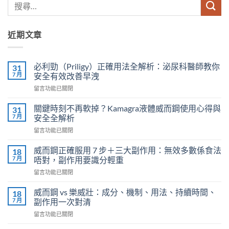
近期文章
必利勁（Priligy）正確用法全解析：泌尿科醫師教你
31
7 月
安全有效改善早洩
在
留言功能已關閉
〈必
利
關鍵時刻不再軟掉？Kamagra液體威而鋼使用心得與
31
勁
7 月
安全全解析
（Priligy）
在
留言功能已關閉
正
〈關
確
鍵
用
威而鋼正確服用 7 步＋三大副作用：無效多數係食法
18
時
法
7 月
唔對，副作用要識分輕重
刻
全
在
留言功能已關閉
不
解
〈威
再
析：
而
軟
威而鋼 vs 樂威壯：成分、機制、用法、持續時間、
18
泌
鋼
掉？
7 月
副作用一次對清
尿
正
Kamagra
科
在
留言功能已關閉
確
液
醫
〈威
服
體
師