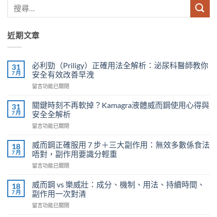
近期文章
必利勁（Priligy）正確用法全解析：泌尿科醫師教你
31
7 月
安全有效改善早洩
在
留言功能已關閉
〈必
利
關鍵時刻不再軟掉？Kamagra液體威而鋼使用心得與
31
勁
7 月
安全全解析
（Priligy）
在
留言功能已關閉
正
〈關
確
鍵
用
威而鋼正確服用 7 步＋三大副作用：無效多數係食法
18
時
法
7 月
唔對，副作用要識分輕重
刻
全
在
留言功能已關閉
不
解
〈威
再
析：
而
軟
威而鋼 vs 樂威壯：成分、機制、用法、持續時間、
18
泌
鋼
掉？
7 月
副作用一次對清
尿
正
Kamagra
科
在
留言功能已關閉
確
液
醫
〈威
服
體