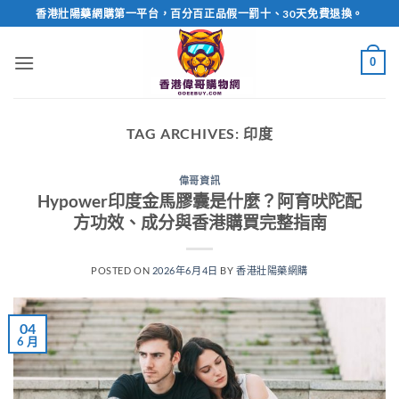
Skip
香港壯陽藥網購第一平台，百分百正品假一罰十、30天免費退換。
to
content
0
TAG ARCHIVES:
印度
偉哥資訊
Hypower印度金馬膠囊是什麼？阿育吠陀配
方功效、成分與香港購買完整指南
POSTED ON
2026年6月4日
BY
香港壯陽藥網購
04
6 月