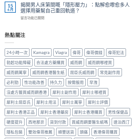
師
而
用
揭開男人床第間嘅「隱形壓力」：點解愈嚟愈多人
15
威
教
鋼
7
6 月
選擇用藥幫自己重回軌道？
而
你
vs
步
鋼
安
在
留言功能已關閉
樂
＋
使
全
〈揭
威
三
用
有
開
壯：
大
心
效
男
熱點關注
成
副
得
改
人
分、
作
與
善
床
機
用：
安
早
第
制、
無
24小時一次
Kamagra
Viagra
偉哥
偉哥價錢
偉哥犯法
全
洩〉
間
用
效
全
中
嘅
法、
多
勃起功能障礙
合法處方藥購買
威而鋼
威而鋼哪裡買
解
「隱
持
數
析〉
形
續
威而鋼萬寧
威而鋼香港醫生紙
屈臣氏威而鋼
常見副作用
係
中
壓
時
食
力」：
必利勁
性功能改善
持久力
按需服用
早洩
間、
法
點
副
唔
解
沒處方籤買威而鋼香港
犀利士副作用
犀利士哪裡買
作
對，
愈
用
副
犀利士屈臣氏
犀利士用法
犀利士萬寧
犀利士評價
嚟
一
作
愈
次
用
犀利士香港正品
犀利士香港藥房
犀利士香港購買
男性保健品
多
對
要
人
清〉
識
硬度提升
西地那非
貨到付款
買威而鋼要醫生紙嗎
達泊西汀
選
中
分
擇
輕
隱私包裝
雙效偉哥推薦
順豐送貨
頭痛
香港偉哥購買
用
重〉
藥