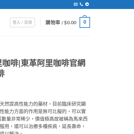
購物車 /
$
0.00
0
登入 / 註冊
咖啡|東革阿里咖啡官網
啡
rice
ange:
天然提高性能力的藥材，目前臨床研究顯
509.00
性能力方面的作用是無可比擬的，可以實
hrough
因其數量非常稀少，價值極高故被稱為馬來西
859.00
服用，還可以治療多種疾病，延長壽命，
得以解決。