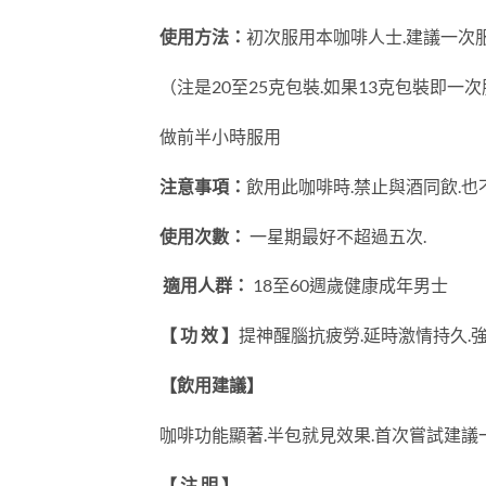
使用方法：
初次服用本咖啡人士.建議一次服
（注是20至25克包裝.如果13克包裝即一次
做前半小時服用
注意事項：
飲用此咖啡時.禁止與酒同飲.也
使用次數：
一星期最好不超過五次.
適用人群：
18至60週歲健康成年男士
【 功 效 】
提神醒腦抗疲勞.延時激情持久.
【飲用建議】
咖啡功能顯著.半包就見效果.首次嘗試建
【 注 明 】