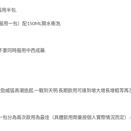
用半包.
服用一包）配150ML開水衝泡.
不要同時服用中西成藥.
強勁威猛高潮迭起.一戰到天明.長期飲用可達到增大增長增粗等再
議一包分為兩次飲用為最佳（具體飲用劑量按個人實際情況而定）.