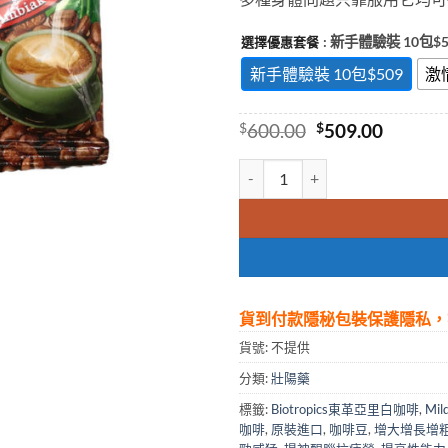
: 新手體驗裝 10包$5
選擇優惠套餐
新手體驗裝 10包$509
激
Original
Curren
$
600.00
$
509.00
price
price
was:
is:
馬來西亞東革阿里咖啡|東革阿里咖
$600.00.
$509.00
貨到付款隱秘包裝保護隱私，
貨號:
不提供
分類:
壯陽藥
標籤:
Biotropics東革亞里白咖啡
,
Mi
咖啡
,
原裝進口
,
咖啡豆
,
增大增長增