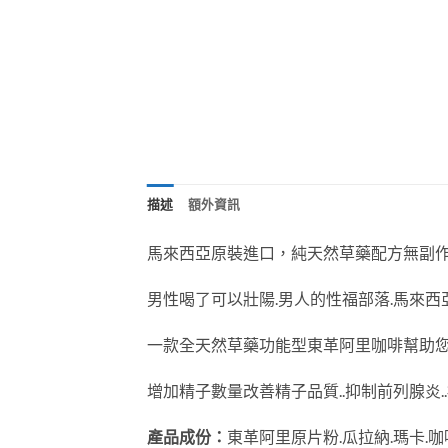
描述
額外資訊
馬來西亞原裝進口，純天然草藥配方無副作
男性喝了可以壯陽.男人的性福部落.馬來西
一款全天然草藥功能型東革阿里咖啡幫助您解
增加精子數量改善精子品質..抑制前列腺炎..
產品成份：
東革阿里原片粉.瓜拉納.瑪卡.咖