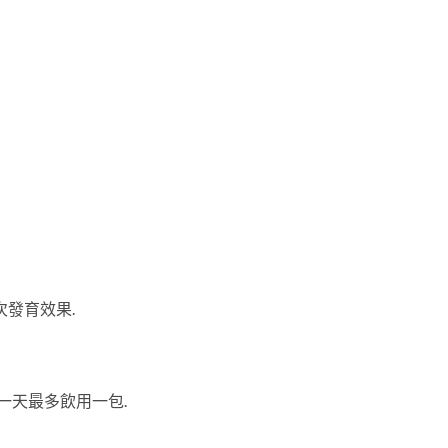
次發育效果.
一天最多飲用一包.