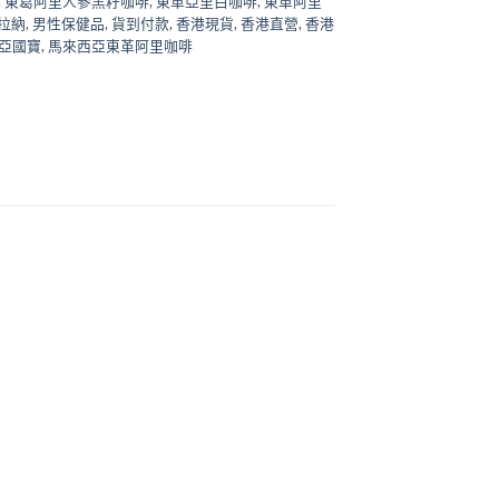
,
東葛阿里人參黑籽咖啡
,
東革亞里白咖啡
,
東革阿里
拉納
,
男性保健品
,
貨到付款
,
香港現貨
,
香港直營
,
香港
亞國寶
,
馬來西亞東革阿里咖啡