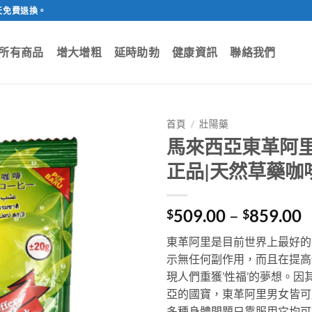
天免費退換。
所有商品
增大增粗
延時助勃
健康資訊
聯絡我們
首頁
/
壯陽藥
馬來西亞東革阿里
正品|天然草藥咖
P
509.00
–
859.00
$
$
r
東革阿里是目前世界上最好的
$
示無任何副作用，而且在提高
t
現人們重獲’性福’的夢想。
$
亞的國寶，東革阿里男女皆可
多種身體問題只靠服用它均可