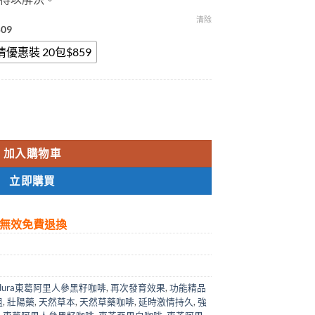
清除
09
情優惠裝 20包$859
t
啡官網正品|天然草藥咖啡 數量
.
加入購物車
立即購買
無效免費退換
ldura東葛阿里人參黑籽咖啡
,
再次發育效果
,
功能精品
粗
,
壯陽藥
,
天然草本
,
天然草藥咖啡
,
延時激情持久
,
強