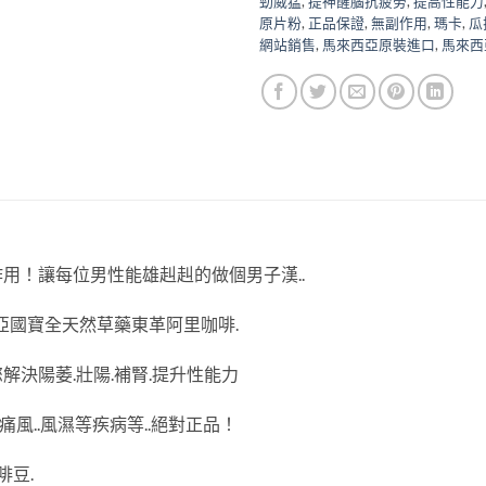
勁威猛
,
提神醒腦抗疲勞
,
提高性能力
原片粉
,
正品保證
,
無副作用
,
瑪卡
,
瓜
網站銷售
,
馬來西亞原裝進口
,
馬來西
用！讓每位男性能雄赳赳的做個男子漢..
亞國寶全天然草藥東革阿里咖啡.
決陽萎.壯陽.補腎.提升性能力
痛風..風濕等疾病等..絕對正品！
啡豆.