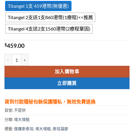
Titangel 1支 459港幣(無優惠)
Titangel 2支送1支860港幣(1療程)<<推薦
Titangel 4支送2支1560港幣(2療程鞏固)
$
459.00
泰坦凝膠|Titan Gel|香港總代理正品|效果保證|增大增粗明顯 數量
加入購物車
立即購買
貨到付款隱秘包裝保護隱私，無效免費退換
貨號:
不提供
分類:
增大增粗
標籤:
俄羅斯泰坦
,
增大增粗
,
泰坦凝膠