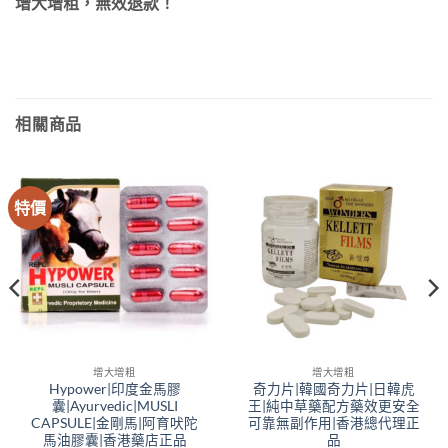
增大增粗，無效退款！
相關商品
特價
增大增粗
增大增粗
Hypower|印度金馬膠
奇力片|韓國奇力片|日韓虎
囊|Ayurvedic|MUSLI
王|純中草藥配方藥效更安全
CAPSULE|金剛馬|阿育吠陀
可靠無副作用|香港總代理正
馬油膠囊|香港藥店正品
品