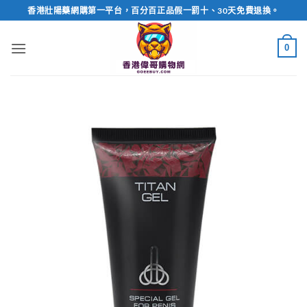
Skip
香港壯陽藥網購第一平台，百分百正品假一罰十、30天免費退換。
to
content
0