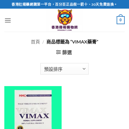
Skip
香港壯陽藥網購第一平台，百分百正品假一罰十、30天免費退換。
to
content
0
首頁
/
商品標籤為 “VIMAX藥膏”
篩選