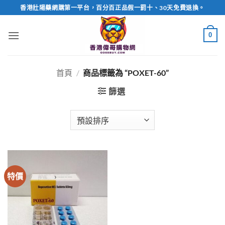
Skip
香港壯陽藥網購第一平台，百分百正品假一罰十、30天免費退換。
to
content
0
首頁
/
商品標籤為 “POXET-60”
篩選
特價